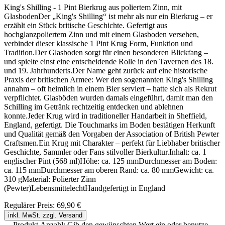
King's Shilling - 1 Pint Bierkrug aus poliertem Zinn, mit
GlasbodenDer „King's Shilling“ ist mehr als nur ein Bierkrug – er
erzählt ein Stück britische Geschichte. Gefertigt aus
hochglanzpoliertem Zinn und mit einem Glasboden versehen,
verbindet dieser klassische 1 Pint Krug Form, Funktion und
Tradition.Der Glasboden sorgt für einen besonderen Blickfang –
und spielte einst eine entscheidende Rolle in den Tavernen des 18.
und 19. Jahrhunderts.Der Name geht zurück auf eine historische
Praxis der britischen Armee: Wer den sogenannten King's Shilling
annahm – oft heimlich in einem Bier serviert – hatte sich als Rekrut
verpflichtet. Glasböden wurden damals eingeführt, damit man den
Schilling im Getränk rechtzeitig entdecken und ablehnen
konnte.Jeder Krug wird in traditioneller Handarbeit in Sheffield,
England, gefertigt. Die Touchmarks im Boden bestätigen Herkunft
und Qualität gemäß den Vorgaben der Association of British Pewter
Craftsmen.Ein Krug mit Charakter – perfekt für Liebhaber britischer
Geschichte, Sammler oder Fans stilvoller Bierkultur.Inhalt: ca. 1
englischer Pint (568 ml)Höhe: ca. 125 mmDurchmesser am Boden:
ca. 115 mmDurchmesser am oberen Rand: ca. 80 mmGewicht: ca.
310 gMaterial: Polierter Zinn
(Pewter)LebensmittelechtHandgefertigt in England
Regulärer Preis:
69,90 €
inkl. MwSt. zzgl. Versand
Produkt Anzahl: Gib den gewünschten Wert ein oder benutze