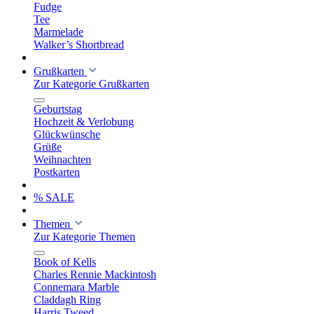
Fudge
Tee
Marmelade
Walker’s Shortbread
Grußkarten
Zur Kategorie Grußkarten
Geburtstag
Hochzeit & Verlobung
Glückwünsche
Grüße
Weihnachten
Postkarten
% SALE
Themen
Zur Kategorie Themen
Book of Kells
Charles Rennie Mackintosh
Connemara Marble
Claddagh Ring
Harris Tweed