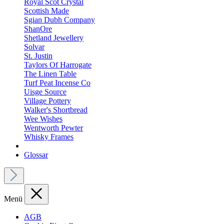
Royal Scot Crystal
Scottish Made
Sgian Dubh Company
ShanOre
Shetland Jewellery
Solvar
St. Justin
Taylors Of Harrogate
The Linen Table
Turf Peat Incense Co
Uisge Source
Village Pottery
Walker's Shortbread
Wee Wishes
Wentworth Pewter
Whisky Frames
Glossar
Menü
AGB