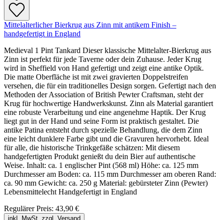
Mittelalterlicher Bierkrug aus Zinn mit antikem Finish –
handgefertigt in England
Medieval 1 Pint Tankard Dieser klassische Mittelalter-Bierkrug aus
Zinn ist perfekt für jede Taverne oder dein Zuhause. Jeder Krug
wird in Sheffield von Hand gefertigt und zeigt eine antike Optik.
Die matte Oberfläche ist mit zwei gravierten Doppelstreifen
versehen, die für ein traditionelles Design sorgen. Gefertigt nach den
Methoden der Association of British Pewter Craftsman, steht der
Krug für hochwertige Handwerkskunst. Zinn als Material garantiert
eine robuste Verarbeitung und eine angenehme Haptik. Der Krug
liegt gut in der Hand und seine Form ist praktisch gestaltet. Die
antike Patina entsteht durch spezielle Behandlung, die dem Zinn
eine leicht dunklere Farbe gibt und die Gravuren hervorhebt. Ideal
für alle, die historische Trinkgefäße schätzen: Mit diesem
handgefertigten Produkt genießt du dein Bier auf authentische
Weise. Inhalt: ca. 1 englischer Pint (568 ml) Höhe: ca. 125 mm
Durchmesser am Boden: ca. 115 mm Durchmesser am oberen Rand:
ca. 90 mm Gewicht: ca. 250 g Material: gebürsteter Zinn (Pewter)
Lebensmittelecht Handgefertigt in England
Regulärer Preis:
43,90 €
inkl. MwSt. zzgl. Versand