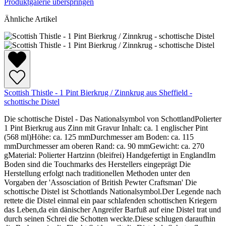
Produktgalerie überspringen
Ähnliche Artikel
Scottish Thistle - 1 Pint Bierkrug / Zinnkrug aus Sheffield -
schottische Distel
Die schottische Distel - Das Nationalsymbol von SchottlandPolierter
1 Pint Bierkrug aus Zinn mit Gravur Inhalt: ca. 1 englischer Pint
(568 ml)Höhe: ca. 125 mmDurchmesser am Boden: ca. 115
mmDurchmesser am oberen Rand: ca. 90 mmGewicht: ca. 270
gMaterial: Polierter Hartzinn (bleifrei) Handgefertigt in EnglandIm
Boden sind die Touchmarks des Herstellers eingeprägt Die
Herstellung erfolgt nach traditionellen Methoden unter den
Vorgaben der 'Assosciation of British Pewter Craftsman' Die
schottische Distel ist Schottlands Nationalsymbol.Der Legende nach
rettete die Distel einmal ein paar schlafenden schottischen Kriegern
das Leben,da ein dänischer Angreifer Barfuß auf eine Distel trat und
durch seinen Schrei die Schotten weckte.Diese schlugen daraufhin