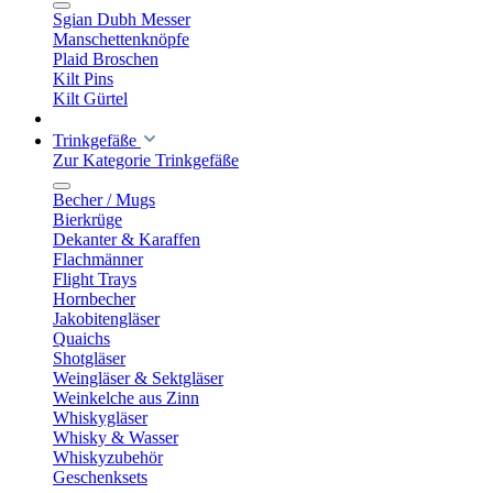
Sgian Dubh Messer
Manschettenknöpfe
Plaid Broschen
Kilt Pins
Kilt Gürtel
Trinkgefäße
Zur Kategorie Trinkgefäße
Becher / Mugs
Bierkrüge
Dekanter & Karaffen
Flachmänner
Flight Trays
Hornbecher
Jakobitengläser
Quaichs
Shotgläser
Weingläser & Sektgläser
Weinkelche aus Zinn
Whiskygläser
Whisky & Wasser
Whiskyzubehör
Geschenksets