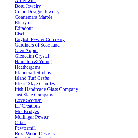
Art Pewter
Boru Jewelry
Celtic Designs Jewelry
Connemara Marble
Eburya
Edradour
Eisch
English Pewter Company
Gardiners of Scootland
Glen Appin
Glencairn Crystal
Hamilton & Young
Heathergems
Islandcraft Studios
Island Turf Crafts
Isle of Skye Candles
Irish Handmade Glass Company
Just Slate Company
Love Scottish
LT Creations
Mrs Bridges
Mullingar Pewter
Ortak
Pewtermill
Reza Wood Designs