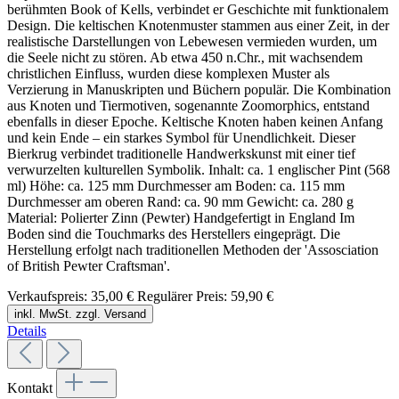
berühmten Book of Kells, verbindet er Geschichte mit funktionalem
Design. Die keltischen Knotenmuster stammen aus einer Zeit, in der
realistische Darstellungen von Lebewesen vermieden wurden, um
die Seele nicht zu stören. Ab etwa 450 n.Chr., mit wachsendem
christlichen Einfluss, wurden diese komplexen Muster als
Verzierung in Manuskripten und Büchern populär. Die Kombination
aus Knoten und Tiermotiven, sogenannte Zoomorphics, entstand
ebenfalls in dieser Epoche. Keltische Knoten haben keinen Anfang
und kein Ende – ein starkes Symbol für Unendlichkeit. Dieser
Bierkrug verbindet traditionelle Handwerkskunst mit einer tief
verwurzelten kulturellen Symbolik. Inhalt: ca. 1 englischer Pint (568
ml) Höhe: ca. 125 mm Durchmesser am Boden: ca. 115 mm
Durchmesser am oberen Rand: ca. 90 mm Gewicht: ca. 280 g
Material: Polierter Zinn (Pewter) Handgefertigt in England Im
Boden sind die Touchmarks des Herstellers eingeprägt. Die
Herstellung erfolgt nach traditionellen Methoden der 'Assosciation
of British Pewter Craftsman'.
Verkaufspreis:
35,00 €
Regulärer Preis:
59,90 €
inkl. MwSt. zzgl. Versand
Details
Kontakt