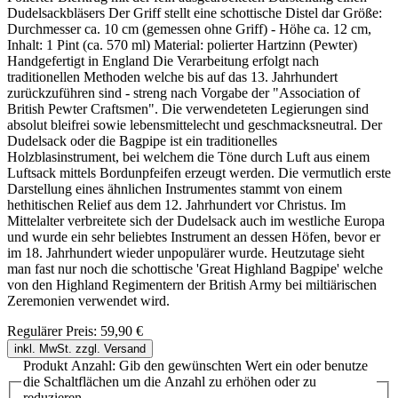
Dudelsackbläsers Der Griff stellt eine schottische Distel dar Größe:
Durchmesser ca. 10 cm (gemessen ohne Griff) - Höhe ca. 12 cm,
Inhalt: 1 Pint (ca. 570 ml) Material: polierter Hartzinn (Pewter)
Handgefertigt in England Die Verarbeitung erfolgt nach
traditionellen Methoden welche bis auf das 13. Jahrhundert
zurückzuführen sind - streng nach Vorgabe der "Association of
British Pewter Craftsmen". Die verwendeteten Legierungen sind
absolut bleifrei sowie lebensmittelecht und geschmacksneutral. Der
Dudelsack oder die Bagpipe ist ein traditionelles
Holzblasinstrument, bei welchem die Töne durch Luft aus einem
Luftsack mittels Bordunpfeifen erzeugt werden. Die vermutlich erste
Darstellung eines ähnlichen Instrumentes stammt von einem
hethitischen Relief aus dem 12. Jahrhundert vor Christus. Im
Mittelalter verbreitete sich der Dudelsack auch im westliche Europa
und wurde ein sehr beliebtes Instrument an dessen Höfen, bevor er
im 18. Jahrhundert wieder unpopulärer wurde. Heutzutage sieht
man fast nur noch die schottische 'Great Highland Bagpipe' welche
von den Highland Regimentern der British Army bei miltiärischen
Zeremonien verwendet wird.
Regulärer Preis:
59,90 €
inkl. MwSt. zzgl. Versand
Produkt Anzahl: Gib den gewünschten Wert ein oder benutze
die Schaltflächen um die Anzahl zu erhöhen oder zu
reduzieren.