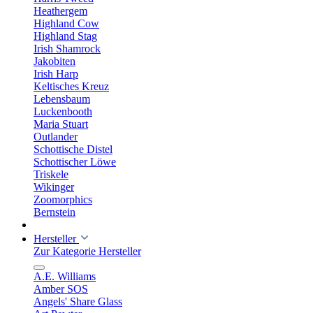
Heathergem
Highland Cow
Highland Stag
Irish Shamrock
Jakobiten
Irish Harp
Keltisches Kreuz
Lebensbaum
Luckenbooth
Maria Stuart
Outlander
Schottische Distel
Schottischer Löwe
Triskele
Wikinger
Zoomorphics
Bernstein
Hersteller
Zur Kategorie Hersteller
A.E. Williams
Amber SOS
Angels' Share Glass