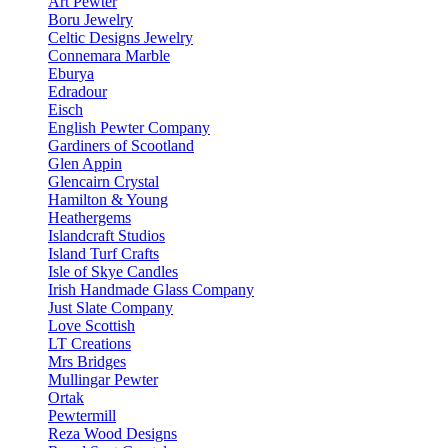
Art Pewter
Boru Jewelry
Celtic Designs Jewelry
Connemara Marble
Eburya
Edradour
Eisch
English Pewter Company
Gardiners of Scootland
Glen Appin
Glencairn Crystal
Hamilton & Young
Heathergems
Islandcraft Studios
Island Turf Crafts
Isle of Skye Candles
Irish Handmade Glass Company
Just Slate Company
Love Scottish
LT Creations
Mrs Bridges
Mullingar Pewter
Ortak
Pewtermill
Reza Wood Designs