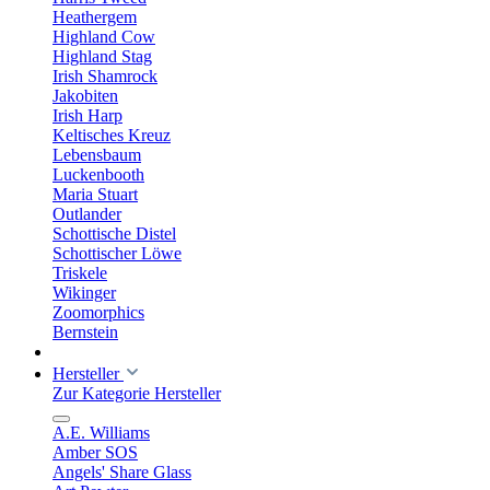
Heathergem
Highland Cow
Highland Stag
Irish Shamrock
Jakobiten
Irish Harp
Keltisches Kreuz
Lebensbaum
Luckenbooth
Maria Stuart
Outlander
Schottische Distel
Schottischer Löwe
Triskele
Wikinger
Zoomorphics
Bernstein
Hersteller
Zur Kategorie Hersteller
A.E. Williams
Amber SOS
Angels' Share Glass