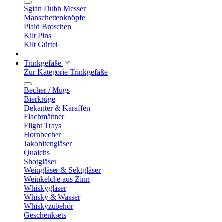
Sgian Dubh Messer
Manschettenknöpfe
Plaid Broschen
Kilt Pins
Kilt Gürtel
Trinkgefäße
Zur Kategorie Trinkgefäße
Becher / Mugs
Bierkrüge
Dekanter & Karaffen
Flachmänner
Flight Trays
Hornbecher
Jakobitengläser
Quaichs
Shotgläser
Weingläser & Sektgläser
Weinkelche aus Zinn
Whiskygläser
Whisky & Wasser
Whiskyzubehör
Geschenksets