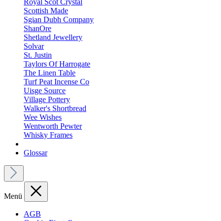
Royal Scot Crystal
Scottish Made
Sgian Dubh Company
ShanOre
Shetland Jewellery
Solvar
St. Justin
Taylors Of Harrogate
The Linen Table
Turf Peat Incense Co
Uisge Source
Village Pottery
Walker's Shortbread
Wee Wishes
Wentworth Pewter
Whisky Frames
Glossar
Menü
AGB