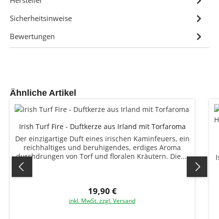
Sicherheitsinweise
Bewertungen
Produktgalerie überspringen
Ähnliche Artikel
Irish Turf Fire - Duftkerze aus Irland mit Torfaroma
Der einzigartige Duft eines irischen Kaminfeuers, ein
reichhaltiges und beruhigendes, erdiges Aroma
durchdrungen von Torf und floralen Kräutern. Diese
I
Interpretation des süßen, erdigen, rauchigen
Aromas von Torf und Moos, kombiniert mit
Zedernholz, einem Hauch von sinnlichen, holzigen,
19,90 €
Regulärer Preis:
aromatischen Gewürzen, Vetivergras, Rose und
Patchouli erinnert an einen dämmrigen Abend in
inkl. MwSt. zzgl. Versand
einem irischen Cottage.Träumen Sie von den
rauchige Aromen, die am Abend über die Felder