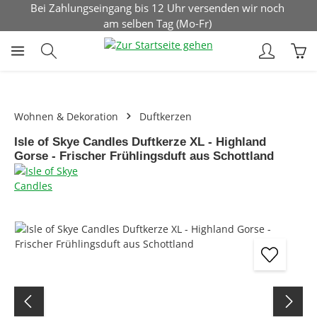
Bei Zahlungseingang bis 12 Uhr versenden wir noch
Zum Hauptinhalt springen
am selben Tag (Mo-Fr)
War
Wohnen & Dekoration
Duftkerzen
Isle of Skye Candles Duftkerze XL - Highland
Gorse - Frischer Frühlingsduft aus Schottland
Bildergalerie überspringen