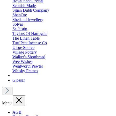
Royal Scot Crystal
Scottish Made
Sgian Dubh Company
ShanOre
Shetland Jewellery
Solvar
St. Justin
Taylors Of Harrogate
The Linen Table
Turf Peat Incense Co
Uisge Source
Village Pottery
Walker's Shortbread
Wee Wishes
Wentworth Pewter
Whisky Frames
Glossar
Menü
AGB