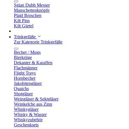
Sgian Dubh Messer
Manschettenknöpfe
Plaid Broschen
Kilt Pins
Kilt Gürtel
Trinkgefäße
Zur Kategorie Trinkgefäße
Becher / Mugs
Bierkrüge
Dekanter & Karaffen
Flachmänner
Flight Trays
Hornbecher
Jakobitengläser
Quaichs
Shotgläser
Weingläser & Sektgläser
Weinkelche aus Zinn
Whiskygläser
Whisky & Wasser
Whiskyzubehör
Geschenksets