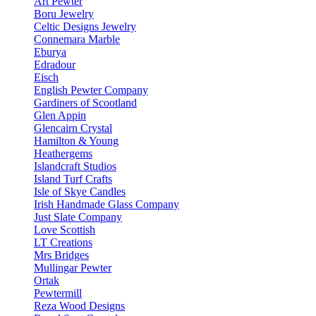
Art Pewter
Boru Jewelry
Celtic Designs Jewelry
Connemara Marble
Eburya
Edradour
Eisch
English Pewter Company
Gardiners of Scootland
Glen Appin
Glencairn Crystal
Hamilton & Young
Heathergems
Islandcraft Studios
Island Turf Crafts
Isle of Skye Candles
Irish Handmade Glass Company
Just Slate Company
Love Scottish
LT Creations
Mrs Bridges
Mullingar Pewter
Ortak
Pewtermill
Reza Wood Designs