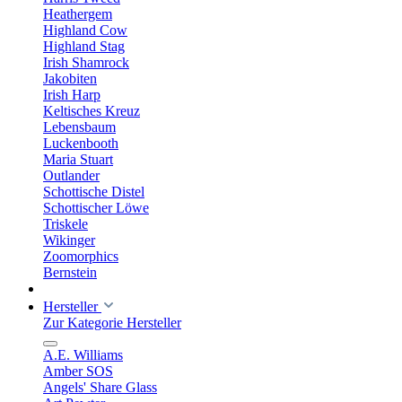
Heathergem
Highland Cow
Highland Stag
Irish Shamrock
Jakobiten
Irish Harp
Keltisches Kreuz
Lebensbaum
Luckenbooth
Maria Stuart
Outlander
Schottische Distel
Schottischer Löwe
Triskele
Wikinger
Zoomorphics
Bernstein
Hersteller
Zur Kategorie Hersteller
A.E. Williams
Amber SOS
Angels' Share Glass