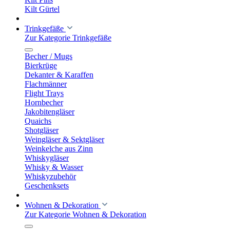
Kilt Gürtel
Trinkgefäße
Zur Kategorie Trinkgefäße
Becher / Mugs
Bierkrüge
Dekanter & Karaffen
Flachmänner
Flight Trays
Hornbecher
Jakobitengläser
Quaichs
Shotgläser
Weingläser & Sektgläser
Weinkelche aus Zinn
Whiskygläser
Whisky & Wasser
Whiskyzubehör
Geschenksets
Wohnen & Dekoration
Zur Kategorie Wohnen & Dekoration