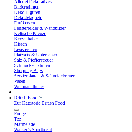
Allerlei Dekoratives
Bilderrahmen
Deko-Figuren
Deko-Magnete
Duftkerzen
Fensterbilder & Wandbilder
Keltische Kreuze
Kerzenhalter
Kissen
Lesezeichen
Platzsets & Untersetzer
Salz & Pfefferstreuer
Schmuckschatullen
Shopping Bags
Servierplatten & Schneidebretter
Vasen
Weihnachtliches
British Food
Zur Kategorie British Food
Fudge
Tee
Marmelade
Walker’s Shortbread