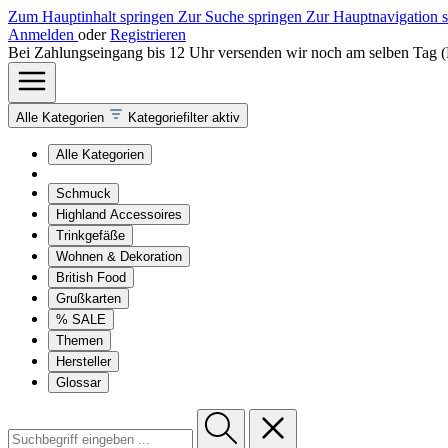
Zum Hauptinhalt springen
Zur Suche springen
Zur Hauptnavigation 
Anmelden
oder
Registrieren
Bei Zahlungseingang bis 12 Uhr versenden wir noch am selben Tag 
Alle Kategorien
Kategoriefilter aktiv
Alle Kategorien
Schmuck
Highland Accessoires
Trinkgefäße
Wohnen & Dekoration
British Food
Grußkarten
% SALE
Themen
Hersteller
Glossar