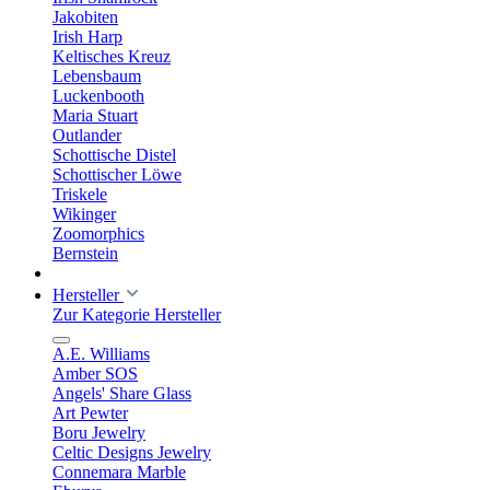
Jakobiten
Irish Harp
Keltisches Kreuz
Lebensbaum
Luckenbooth
Maria Stuart
Outlander
Schottische Distel
Schottischer Löwe
Triskele
Wikinger
Zoomorphics
Bernstein
Hersteller
Zur Kategorie Hersteller
A.E. Williams
Amber SOS
Angels' Share Glass
Art Pewter
Boru Jewelry
Celtic Designs Jewelry
Connemara Marble