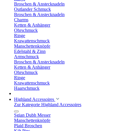
Broschen & Anstecknadeln
Outlander Schmuck
Broschen & Anstecknadeln
Charms
Ketten & Anhänger
Ohrschmuck
Ringe
Krawattenschmuck
Manschettenknöpfe
Edelstahl & Zinn
Armschmuck
Broschen & Anstecknadeln
Ketten & Anhänger
Ohrschmuck
Ringe
Krawattenschmuck
Haarschmuck
Highland Accessoires
Zur Kategorie Highland Accessoires
Sgian Dubh Messer
Manschettenknöpfe
Plaid Broschen
Kilt Pins