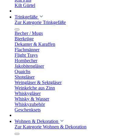
Kilt Gürtel
Trinkgefäße
Zur Kategorie Trinkgefäße
Becher / Mugs
Bierkrüge
Dekanter & Karaffen
Flachmänner
Flight Trays
Hornbecher
Jakobitengläser
Quaichs
Shotgläser
Weingläser & Sektgläser
Weinkelche aus Zinn
Whiskygläser
Whisky & Wasser
Whiskyzubehör
Geschenksets
Wohnen & Dekoration
Zur Kategorie Wohnen & Dekoration