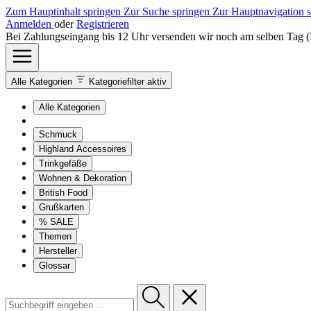
Zum Hauptinhalt springen
Zur Suche springen
Zur Hauptnavigation 
Anmelden
oder
Registrieren
Bei Zahlungseingang bis 12 Uhr versenden wir noch am selben Tag 
Alle Kategorien
Kategoriefilter aktiv
Alle Kategorien
Schmuck
Highland Accessoires
Trinkgefäße
Wohnen & Dekoration
British Food
Grußkarten
% SALE
Themen
Hersteller
Glossar