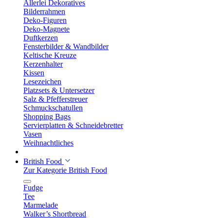
Allerlei Dekoratives
Bilderrahmen
Deko-Figuren
Deko-Magnete
Duftkerzen
Fensterbilder & Wandbilder
Keltische Kreuze
Kerzenhalter
Kissen
Lesezeichen
Platzsets & Untersetzer
Salz & Pfefferstreuer
Schmuckschatullen
Shopping Bags
Servierplatten & Schneidebretter
Vasen
Weihnachtliches
British Food
Zur Kategorie British Food
Fudge
Tee
Marmelade
Walker’s Shortbread