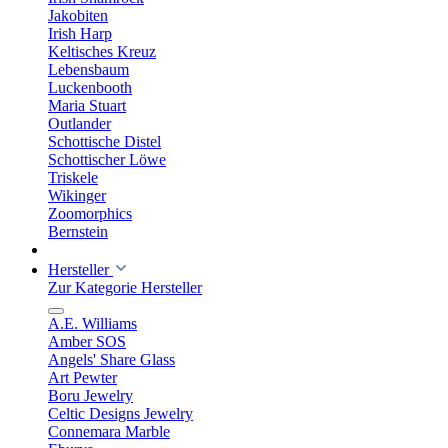
Jakobiten
Irish Harp
Keltisches Kreuz
Lebensbaum
Luckenbooth
Maria Stuart
Outlander
Schottische Distel
Schottischer Löwe
Triskele
Wikinger
Zoomorphics
Bernstein
Hersteller
Zur Kategorie Hersteller
A.E. Williams
Amber SOS
Angels' Share Glass
Art Pewter
Boru Jewelry
Celtic Designs Jewelry
Connemara Marble