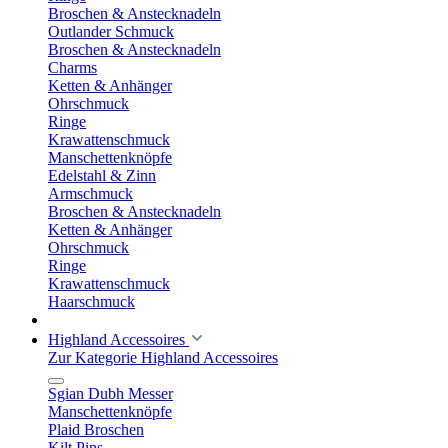
Broschen & Anstecknadeln
Outlander Schmuck
Broschen & Anstecknadeln
Charms
Ketten & Anhänger
Ohrschmuck
Ringe
Krawattenschmuck
Manschettenknöpfe
Edelstahl & Zinn
Armschmuck
Broschen & Anstecknadeln
Ketten & Anhänger
Ohrschmuck
Ringe
Krawattenschmuck
Haarschmuck
Highland Accessoires
Zur Kategorie Highland Accessoires
Sgian Dubh Messer
Manschettenknöpfe
Plaid Broschen
Kilt Pins