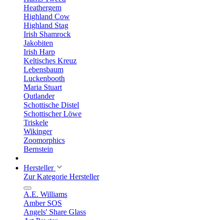
Heathergem
Highland Cow
Highland Stag
Irish Shamrock
Jakobiten
Irish Harp
Keltisches Kreuz
Lebensbaum
Luckenbooth
Maria Stuart
Outlander
Schottische Distel
Schottischer Löwe
Triskele
Wikinger
Zoomorphics
Bernstein
Hersteller
Zur Kategorie Hersteller
A.E. Williams
Amber SOS
Angels' Share Glass