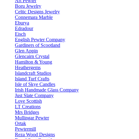
Art Pewter
Boru Jewelry
Celtic Designs Jewelry
Connemara Marble
Eburya
Edradour
Eisch
English Pewter Company
Gardiners of Scootland
Glen Appin
Glencairn Crystal
Hamilton & Young
Heathergems
Islandcraft Studios
Island Turf Crafts
Isle of Skye Candles
Irish Handmade Glass Company
Just Slate Company
Love Scottish
LT Creations
Mrs Bridges
Mullingar Pewter
Ortak
Pewtermill
Reza Wood Designs