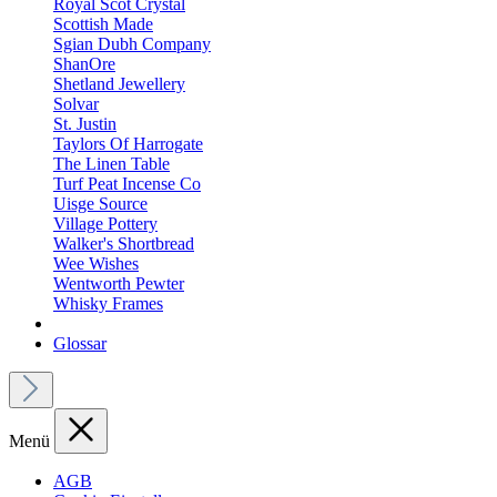
Royal Scot Crystal
Scottish Made
Sgian Dubh Company
ShanOre
Shetland Jewellery
Solvar
St. Justin
Taylors Of Harrogate
The Linen Table
Turf Peat Incense Co
Uisge Source
Village Pottery
Walker's Shortbread
Wee Wishes
Wentworth Pewter
Whisky Frames
Glossar
Menü
AGB