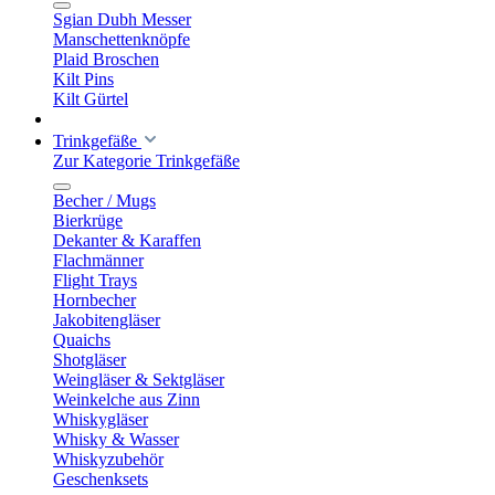
Sgian Dubh Messer
Manschettenknöpfe
Plaid Broschen
Kilt Pins
Kilt Gürtel
Trinkgefäße
Zur Kategorie Trinkgefäße
Becher / Mugs
Bierkrüge
Dekanter & Karaffen
Flachmänner
Flight Trays
Hornbecher
Jakobitengläser
Quaichs
Shotgläser
Weingläser & Sektgläser
Weinkelche aus Zinn
Whiskygläser
Whisky & Wasser
Whiskyzubehör
Geschenksets