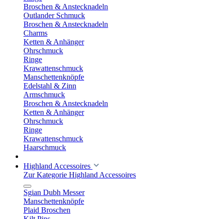
Broschen & Anstecknadeln
Outlander Schmuck
Broschen & Anstecknadeln
Charms
Ketten & Anhänger
Ohrschmuck
Ringe
Krawattenschmuck
Manschettenknöpfe
Edelstahl & Zinn
Armschmuck
Broschen & Anstecknadeln
Ketten & Anhänger
Ohrschmuck
Ringe
Krawattenschmuck
Haarschmuck
Highland Accessoires
Zur Kategorie Highland Accessoires
Sgian Dubh Messer
Manschettenknöpfe
Plaid Broschen
Kilt Pins