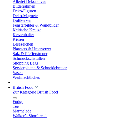
Allerlei Dekoratives
Bilderrahmen
Deko-Figuren
Deko-Magnete
Duftkerzen
Fensterbilder & Wandbilder
Keltische Kreuze
Kerzenhalter
Kissen
Lesezeichen
Platzsets & Untersetzer
Salz & Pfefferstreuer
Schmuckschatullen
Shopping Bags
Servierplatten & Schneidebretter
Vasen
Weihnachtliches
British Food
Zur Kategorie British Food
Fudge
Tee
Marmelade
Walker’s Shortbread