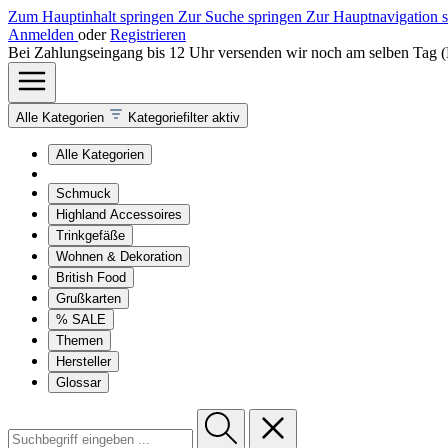
Zum Hauptinhalt springen
Zur Suche springen
Zur Hauptnavigation 
Anmelden
oder
Registrieren
Bei Zahlungseingang bis 12 Uhr versenden wir noch am selben Tag 
Alle Kategorien
Kategoriefilter aktiv
Alle Kategorien
Schmuck
Highland Accessoires
Trinkgefäße
Wohnen & Dekoration
British Food
Grußkarten
% SALE
Themen
Hersteller
Glossar