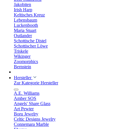
Jakobiten
Irish Harp
Keltisches Kreuz
Lebensbaum
Luckenbooth
Maria Stuart
Outlander
Schottische Distel
Schottischer Löwe
Triskele
Wikinger
Zoomorphics
Bernstein
Hersteller
Zur Kategorie Hersteller
A.E. Williams
Amber SOS
Angels' Share Glass
Art Pewter
Boru Jewelry
Celtic Designs Jewelry
Connemara Marble