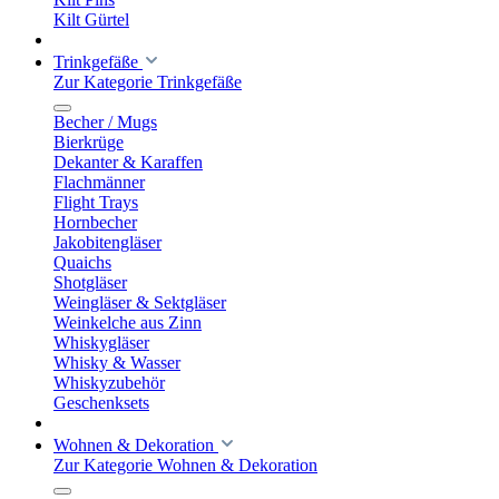
Kilt Gürtel
Trinkgefäße
Zur Kategorie Trinkgefäße
Becher / Mugs
Bierkrüge
Dekanter & Karaffen
Flachmänner
Flight Trays
Hornbecher
Jakobitengläser
Quaichs
Shotgläser
Weingläser & Sektgläser
Weinkelche aus Zinn
Whiskygläser
Whisky & Wasser
Whiskyzubehör
Geschenksets
Wohnen & Dekoration
Zur Kategorie Wohnen & Dekoration