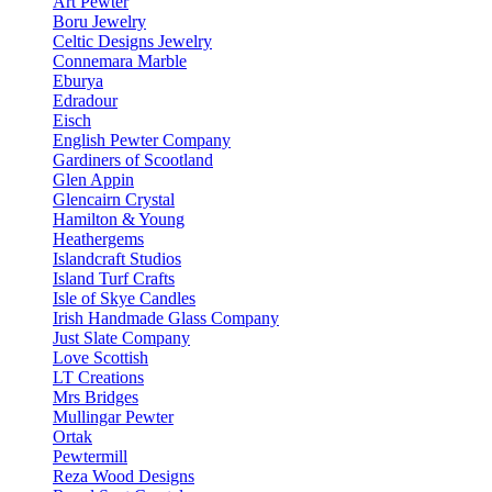
Art Pewter
Boru Jewelry
Celtic Designs Jewelry
Connemara Marble
Eburya
Edradour
Eisch
English Pewter Company
Gardiners of Scootland
Glen Appin
Glencairn Crystal
Hamilton & Young
Heathergems
Islandcraft Studios
Island Turf Crafts
Isle of Skye Candles
Irish Handmade Glass Company
Just Slate Company
Love Scottish
LT Creations
Mrs Bridges
Mullingar Pewter
Ortak
Pewtermill
Reza Wood Designs