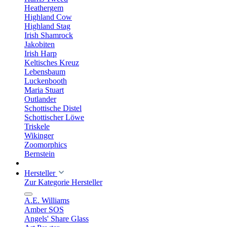
Heathergem
Highland Cow
Highland Stag
Irish Shamrock
Jakobiten
Irish Harp
Keltisches Kreuz
Lebensbaum
Luckenbooth
Maria Stuart
Outlander
Schottische Distel
Schottischer Löwe
Triskele
Wikinger
Zoomorphics
Bernstein
Hersteller
Zur Kategorie Hersteller
A.E. Williams
Amber SOS
Angels' Share Glass