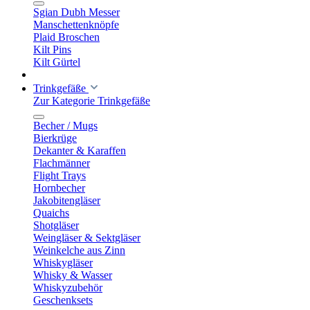
Sgian Dubh Messer
Manschettenknöpfe
Plaid Broschen
Kilt Pins
Kilt Gürtel
Trinkgefäße
Zur Kategorie Trinkgefäße
Becher / Mugs
Bierkrüge
Dekanter & Karaffen
Flachmänner
Flight Trays
Hornbecher
Jakobitengläser
Quaichs
Shotgläser
Weingläser & Sektgläser
Weinkelche aus Zinn
Whiskygläser
Whisky & Wasser
Whiskyzubehör
Geschenksets