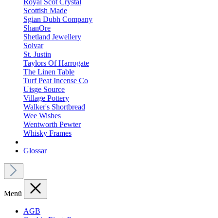
Royal Scot Crystal
Scottish Made
Sgian Dubh Company
ShanOre
Shetland Jewellery
Solvar
St. Justin
Taylors Of Harrogate
The Linen Table
Turf Peat Incense Co
Uisge Source
Village Pottery
Walker's Shortbread
Wee Wishes
Wentworth Pewter
Whisky Frames
Glossar
Menü
AGB