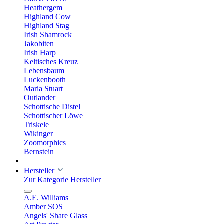
Heathergem
Highland Cow
Highland Stag
Irish Shamrock
Jakobiten
Irish Harp
Keltisches Kreuz
Lebensbaum
Luckenbooth
Maria Stuart
Outlander
Schottische Distel
Schottischer Löwe
Triskele
Wikinger
Zoomorphics
Bernstein
Hersteller
Zur Kategorie Hersteller
A.E. Williams
Amber SOS
Angels' Share Glass