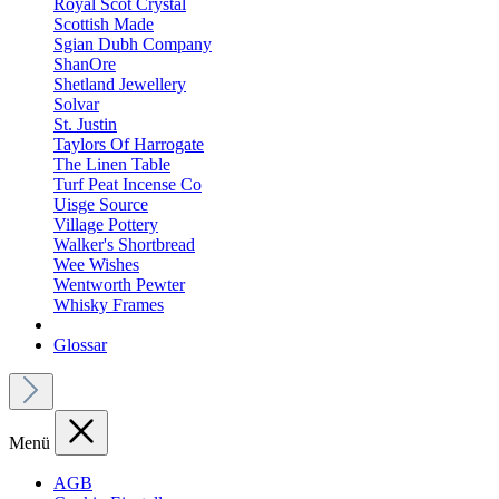
Royal Scot Crystal
Scottish Made
Sgian Dubh Company
ShanOre
Shetland Jewellery
Solvar
St. Justin
Taylors Of Harrogate
The Linen Table
Turf Peat Incense Co
Uisge Source
Village Pottery
Walker's Shortbread
Wee Wishes
Wentworth Pewter
Whisky Frames
Glossar
Menü
AGB