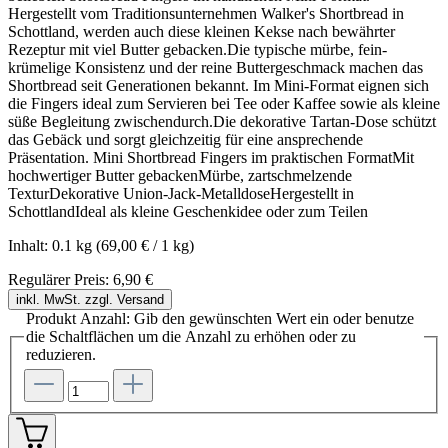
Hergestellt vom Traditionsunternehmen Walker's Shortbread in
Schottland, werden auch diese kleinen Kekse nach bewährter
Rezeptur mit viel Butter gebacken.Die typische mürbe, fein-
krümelige Konsistenz und der reine Buttergeschmack machen das
Shortbread seit Generationen bekannt. Im Mini-Format eignen sich
die Fingers ideal zum Servieren bei Tee oder Kaffee sowie als kleine
süße Begleitung zwischendurch.Die dekorative Tartan-Dose schützt
das Gebäck und sorgt gleichzeitig für eine ansprechende
Präsentation. Mini Shortbread Fingers im praktischen FormatMit
hochwertiger Butter gebackenMürbe, zartschmelzende
TexturDekorative Union-Jack-MetalldoseHergestellt in
SchottlandIdeal als kleine Geschenkidee oder zum Teilen
Inhalt:
0.1 kg
(69,00 € / 1 kg)
Regulärer Preis:
6,90 €
inkl. MwSt. zzgl. Versand
Produkt Anzahl: Gib den gewünschten Wert ein oder benutze
die Schaltflächen um die Anzahl zu erhöhen oder zu
reduzieren.