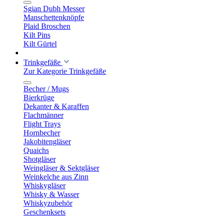
Sgian Dubh Messer
Manschettenknöpfe
Plaid Broschen
Kilt Pins
Kilt Gürtel
Trinkgefäße
Zur Kategorie Trinkgefäße
Becher / Mugs
Bierkrüge
Dekanter & Karaffen
Flachmänner
Flight Trays
Hornbecher
Jakobitengläser
Quaichs
Shotgläser
Weingläser & Sektgläser
Weinkelche aus Zinn
Whiskygläser
Whisky & Wasser
Whiskyzubehör
Geschenksets