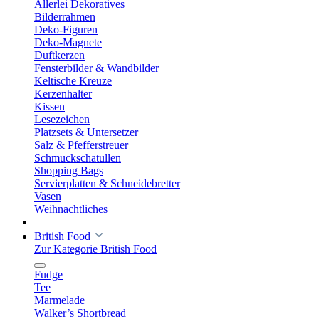
Allerlei Dekoratives
Bilderrahmen
Deko-Figuren
Deko-Magnete
Duftkerzen
Fensterbilder & Wandbilder
Keltische Kreuze
Kerzenhalter
Kissen
Lesezeichen
Platzsets & Untersetzer
Salz & Pfefferstreuer
Schmuckschatullen
Shopping Bags
Servierplatten & Schneidebretter
Vasen
Weihnachtliches
British Food
Zur Kategorie British Food
Fudge
Tee
Marmelade
Walker’s Shortbread