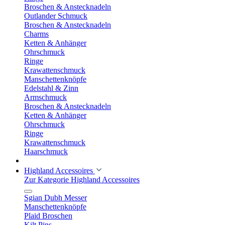
Broschen & Anstecknadeln
Outlander Schmuck
Broschen & Anstecknadeln
Charms
Ketten & Anhänger
Ohrschmuck
Ringe
Krawattenschmuck
Manschettenknöpfe
Edelstahl & Zinn
Armschmuck
Broschen & Anstecknadeln
Ketten & Anhänger
Ohrschmuck
Ringe
Krawattenschmuck
Haarschmuck
Highland Accessoires
Zur Kategorie Highland Accessoires
Sgian Dubh Messer
Manschettenknöpfe
Plaid Broschen
Kilt Pins