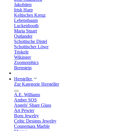
Jakobiten
Irish Harp
Keltisches Kreuz
Lebensbaum
Luckenbooth
Maria Stuart
Outlander
Schottische Distel
Schottischer Löwe
Triskele
Wikinger
Zoomorphics
Bernstein
Hersteller
Zur Kategorie Hersteller
A.E. Williams
Amber SOS
Angels' Share Glass
Art Pewter
Boru Jewelry
Celtic Designs Jewelry
Connemara Marble