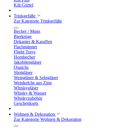
Kilt Gürtel
Trinkgefäße
Zur Kategorie Trinkgefäße
Becher / Mugs
Bierkrüge
Dekanter & Karaffen
Flachmänner
Flight Trays
Hornbecher
Jakobitengläser
Quaichs
Shotgläser
Weingläser & Sektgläser
Weinkelche aus Zinn
Whiskygläser
Whisky & Wasser
Whiskyzubehör
Geschenksets
Wohnen & Dekoration
Zur Kategorie Wohnen & Dekoration