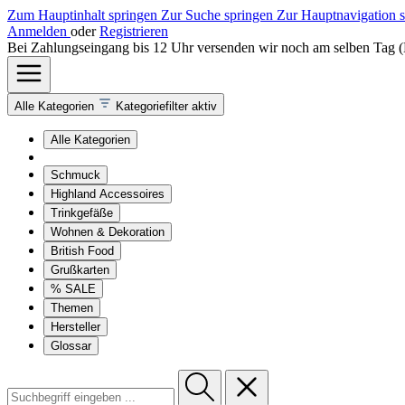
Zum Hauptinhalt springen
Zur Suche springen
Zur Hauptnavigation 
Anmelden
oder
Registrieren
Bei Zahlungseingang bis 12 Uhr versenden wir noch am selben Tag 
Alle Kategorien
Kategoriefilter aktiv
Alle Kategorien
Schmuck
Highland Accessoires
Trinkgefäße
Wohnen & Dekoration
British Food
Grußkarten
% SALE
Themen
Hersteller
Glossar