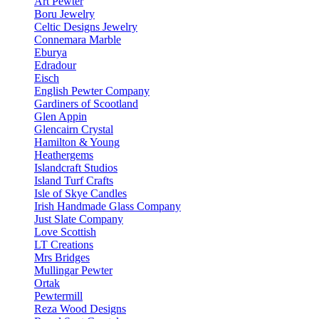
Art Pewter
Boru Jewelry
Celtic Designs Jewelry
Connemara Marble
Eburya
Edradour
Eisch
English Pewter Company
Gardiners of Scootland
Glen Appin
Glencairn Crystal
Hamilton & Young
Heathergems
Islandcraft Studios
Island Turf Crafts
Isle of Skye Candles
Irish Handmade Glass Company
Just Slate Company
Love Scottish
LT Creations
Mrs Bridges
Mullingar Pewter
Ortak
Pewtermill
Reza Wood Designs