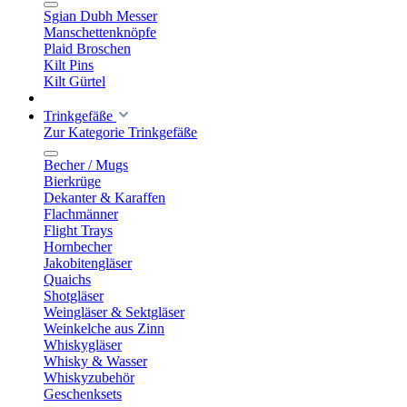
Sgian Dubh Messer
Manschettenknöpfe
Plaid Broschen
Kilt Pins
Kilt Gürtel
Trinkgefäße
Zur Kategorie Trinkgefäße
Becher / Mugs
Bierkrüge
Dekanter & Karaffen
Flachmänner
Flight Trays
Hornbecher
Jakobitengläser
Quaichs
Shotgläser
Weingläser & Sektgläser
Weinkelche aus Zinn
Whiskygläser
Whisky & Wasser
Whiskyzubehör
Geschenksets