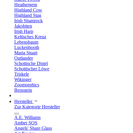
Heathergem
Highland Cow
Highland Stag
Irish Shamrock
Jakobiten
Irish Harp
Keltisches Kreuz
Lebensbaum
Luckenbooth
Maria Stuart
Outlander
Schottische Distel
Schottischer Löwe
Triskele
Wikinger
Zoomorphics
Bernstein
Hersteller
Zur Kategorie Hersteller
A.E. Williams
Amber SOS
Angels' Share Glass