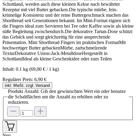
Schottland, werden auch diese kleinen Kekse nach bewährter
Rezeptur mit viel Butter gebacken.Die typische mürbe, fein-
krümelige Konsistenz und der reine Buttergeschmack machen das
Shortbread seit Generationen bekannt. Im Mini-Format eignen sich
die Fingers ideal zum Servieren bei Tee oder Kaffee sowie als kleine
süße Begleitung zwischendurch.Die dekorative Tartan-Dose schützt
das Gebäck und sorgt gleichzeitig für eine ansprechende
Präsentation. Mini Shortbread Fingers im praktischen FormatMit
hochwertiger Butter gebackenMürbe, zartschmelzende
TexturDekorative Union-Jack-MetalldoseHergestellt in
SchottlandIdeal als kleine Geschenkidee oder zum Teilen
Inhalt:
0.1 kg
(69,00 € / 1 kg)
Regulärer Preis:
6,90 €
inkl. MwSt. zzgl. Versand
Produkt Anzahl: Gib den gewünschten Wert ein oder benutze
die Schaltflächen um die Anzahl zu erhöhen oder zu
reduzieren.
Neu