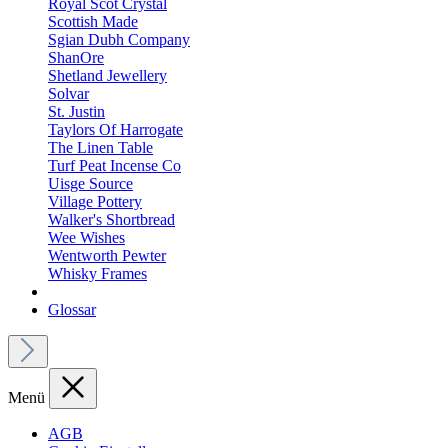
Royal Scot Crystal
Scottish Made
Sgian Dubh Company
ShanOre
Shetland Jewellery
Solvar
St. Justin
Taylors Of Harrogate
The Linen Table
Turf Peat Incense Co
Uisge Source
Village Pottery
Walker's Shortbread
Wee Wishes
Wentworth Pewter
Whisky Frames
Glossar
Menü
AGB