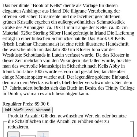
Das berühmte "Book of Kells" diente als Vorlage für diesen
eleganten Anhänger aus Irland Die filigrane Verarbeitung der
offenen keltischen Ornamente und die facettiert geschliffenen
grünen Kristalle ergeben ein außergewöhnliches Schmuckstück
Größe des Anhängers: ca. 19x11 mm Länge der Kette: ca. 45 cm
Material: 925er Sterling Silber Handgefertigt in Irland Die Lieferung
erfolgt in einer hübschen Schmuckschatulle Das Book Of Kells
(irisch Leabhar Cheanannais) ist eine reich illustrierte Handschrift,
die warscheinlich um das Jahr 800 im Kloster Iona vor der
Westküste Schottlands in Latein verfasst wurde. Da das Kloster in
dieser Zeit mehrfach von den Wikingern überfallen wurde, brachte
man das wertvolle Manuskript in Sicherheit nach Kells Abby in
Irland. Im Jahre 1006 wurde es von dort gestohlen, tauchte aber
einige Monate später wieder auf. Der legendäre goldene Einband,
den man dem Werk zuschrieb, blieb leider verschwunden. Seit dem
17. Jahrhundert befindet sich das Buch im Besitz des Trinity College
in Dublin, wo man es auch besichtigen kann.
Regulärer Preis:
69,90 €
inkl. MwSt. zzgl. Versand
Produkt Anzahl: Gib den gewünschten Wert ein oder benutze
die Schaltflächen um die Anzahl zu erhöhen oder zu
reduzieren.