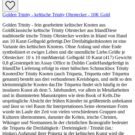
Golden Trinity - keltische Trinity Ohrstecker - 10K Gold
Golden Trinity - fein gearbeitete keltischer Knoten aus
GoldKlassische keltische Trinity Ohrstecker aus IrlandDiese
traditionelle irische Trinity Ohrstecker werden in Irland von Hand
aus 10 Karat Gelbgold gefertigt.Der Dreifaltigkeitsknoten ist eine
Variante des keltischen Knotens. Ohne Anfang und ohne Ende
symbolisiert er ewiges Leben und die unendliche Liebe.Größe je
Ohrstecker: 10 x 10 mmMaterial: Gelbgold 10 Karat (417) Gewicht:
0,8 gGestempelt im Assay Office in Dublin CastleHandgefertigt in
IrlandDie Lieferung erfolgt in einer hübschen Schmuckbox Trinity
KnotenDer Trinity Knoten (auch Triqueta, Triquetta oder Triquetra
genannt) besteht aus drei verbundenen Kreisbögen, und stellt so den
kleinstmögliche Knoten dar.Die Triquetra findet sich häufig in der
insularen Kunst ab dem 5. Jahrhundert, vor allem in Metallarbeiten
und in illuminierten Manuskripten wie dem Book of Kells.Die
ursprüngliche Absicht der frühen Künstler ist größtenteils unbekannt
und lässt so viel Raum für Interpretationen.Seine elementare Form
wurde im Laufe der Zeit von vielen verschiedenen Gruppen und
Kulturen übernommen, darunter die Kelten, irische Christen,
Wikinger und Normannen.In der christlichen Ikonografie bedeutet
die Triqueta die Dreifaltigkeit / Dreieinigkeit / Trinität (lat.:
trinitas).Aufgrund ihrer Präsenz in der keltischen Kunst wird die