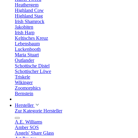
Heathergem
Highland Cow
Highland Stag
Irish Shamrock
Jakobiten
Irish Harp
Keltisches Kreuz
Lebensbaum
Luckenbooth
Maria Stuart
Outlander
Schottische Distel
Schottischer Löwe
Triskele
Wikinger
Zoomorphics
Bernstein
Hersteller
Zur Kategorie Hersteller
A.E. Williams
Amber SOS
Angels' Share Glass