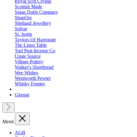
Royal Scot Crystal
Scottish Made
Sgian Dubh Company
ShanOre
Shetland Jewellery
Solvar
St. Justin
Taylors Of Harrogate
The Linen Table
Turf Peat Incense Co
Uisge Source
Village Pottery
Walker's Shortbread
Wee Wishes
Wentworth Pewter
Whisky Frames
Glossar
Menü
AGB