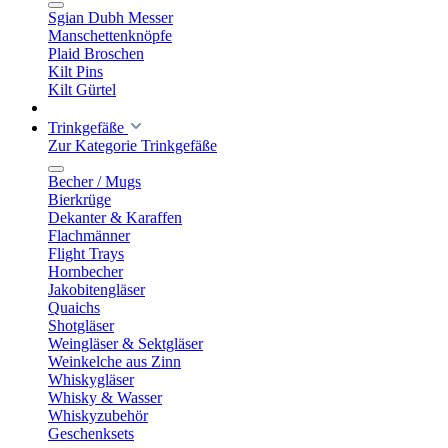
Sgian Dubh Messer
Manschettenknöpfe
Plaid Broschen
Kilt Pins
Kilt Gürtel
Trinkgefäße
Zur Kategorie Trinkgefäße
Becher / Mugs
Bierkrüge
Dekanter & Karaffen
Flachmänner
Flight Trays
Hornbecher
Jakobitengläser
Quaichs
Shotgläser
Weingläser & Sektgläser
Weinkelche aus Zinn
Whiskygläser
Whisky & Wasser
Whiskyzubehör
Geschenksets