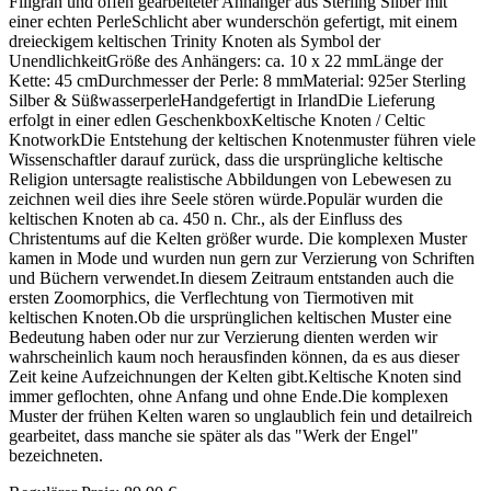
Filigran und offen gearbeiteter Anhänger aus Sterling Silber mit
einer echten PerleSchlicht aber wunderschön gefertigt, mit einem
dreieckigem keltischen Trinity Knoten als Symbol der
UnendlichkeitGröße des Anhängers: ca. 10 x 22 mmLänge der
Kette: 45 cmDurchmesser der Perle: 8 mmMaterial: 925er Sterling
Silber & SüßwasserperleHandgefertigt in IrlandDie Lieferung
erfolgt in einer edlen GeschenkboxKeltische Knoten / Celtic
KnotworkDie Entstehung der keltischen Knotenmuster führen viele
Wissenschaftler darauf zurück, dass die ursprüngliche keltische
Religion untersagte realistische Abbildungen von Lebewesen zu
zeichnen weil dies ihre Seele stören würde.Populär wurden die
keltischen Knoten ab ca. 450 n. Chr., als der Einfluss des
Christentums auf die Kelten größer wurde. Die komplexen Muster
kamen in Mode und wurden nun gern zur Verzierung von Schriften
und Büchern verwendet.In diesem Zeitraum entstanden auch die
ersten Zoomorphics, die Verflechtung von Tiermotiven mit
keltischen Knoten.Ob die ursprünglichen keltischen Muster eine
Bedeutung haben oder nur zur Verzierung dienten werden wir
wahrscheinlich kaum noch herausfinden können, da es aus dieser
Zeit keine Aufzeichnungen der Kelten gibt.Keltische Knoten sind
immer geflochten, ohne Anfang und ohne Ende.Die komplexen
Muster der frühen Kelten waren so unglaublich fein und detailreich
gearbeitet, dass manche sie später als das "Werk der Engel"
bezeichneten.