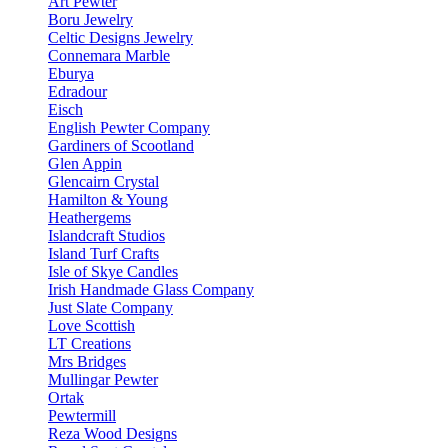
Art Pewter
Boru Jewelry
Celtic Designs Jewelry
Connemara Marble
Eburya
Edradour
Eisch
English Pewter Company
Gardiners of Scootland
Glen Appin
Glencairn Crystal
Hamilton & Young
Heathergems
Islandcraft Studios
Island Turf Crafts
Isle of Skye Candles
Irish Handmade Glass Company
Just Slate Company
Love Scottish
LT Creations
Mrs Bridges
Mullingar Pewter
Ortak
Pewtermill
Reza Wood Designs