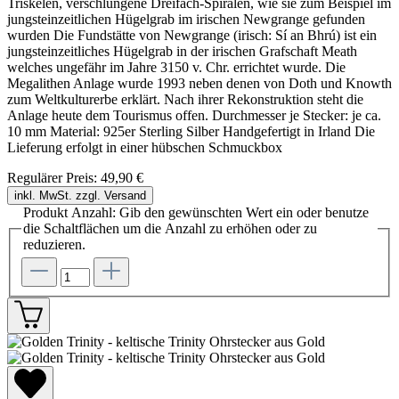
Triskelen, verschlungene Dreifach-Spiralen, wie sie zum Beispiel im
jungsteinzeitlichen Hügelgrab im irischen Newgrange gefunden
wurden Die Fundstätte von Newgrange (irisch: Sí an Bhrú) ist ein
jungsteinzeitliches Hügelgrab in der irischen Grafschaft Meath
welches ungefähr im Jahre 3150 v. Chr. errichtet wurde. Die
Megalithen Anlage wurde 1993 neben denen von Doth und Knowth
zum Weltkulturerbe erklärt. Nach ihrer Rekonstruktion steht die
Anlage heute dem Tourismus offen. Durchmesser je Stecker: je ca.
10 mm Material: 925er Sterling Silber Handgefertigt in Irland Die
Lieferung erfolgt in einer hübschen Schmuckbox
Regulärer Preis:
49,90 €
inkl. MwSt. zzgl. Versand
Produkt Anzahl: Gib den gewünschten Wert ein oder benutze
die Schaltflächen um die Anzahl zu erhöhen oder zu
reduzieren.