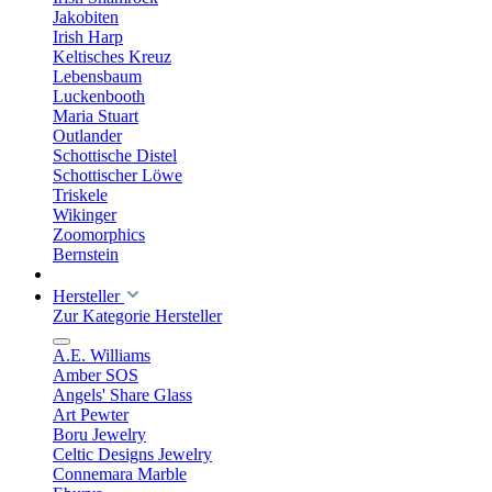
Jakobiten
Irish Harp
Keltisches Kreuz
Lebensbaum
Luckenbooth
Maria Stuart
Outlander
Schottische Distel
Schottischer Löwe
Triskele
Wikinger
Zoomorphics
Bernstein
Hersteller
Zur Kategorie Hersteller
A.E. Williams
Amber SOS
Angels' Share Glass
Art Pewter
Boru Jewelry
Celtic Designs Jewelry
Connemara Marble