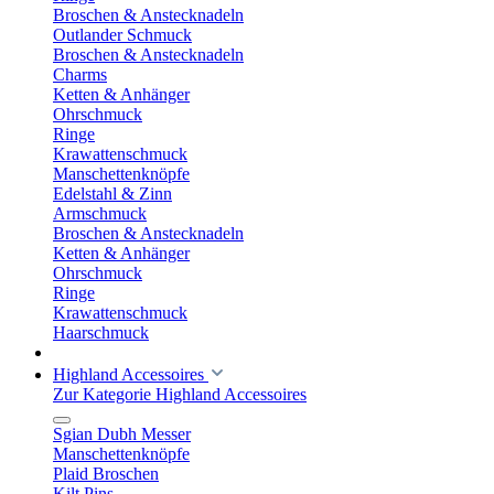
Broschen & Anstecknadeln
Outlander Schmuck
Broschen & Anstecknadeln
Charms
Ketten & Anhänger
Ohrschmuck
Ringe
Krawattenschmuck
Manschettenknöpfe
Edelstahl & Zinn
Armschmuck
Broschen & Anstecknadeln
Ketten & Anhänger
Ohrschmuck
Ringe
Krawattenschmuck
Haarschmuck
Highland Accessoires
Zur Kategorie Highland Accessoires
Sgian Dubh Messer
Manschettenknöpfe
Plaid Broschen
Kilt Pins