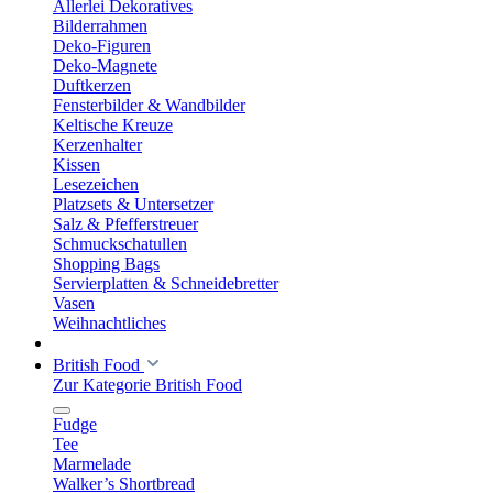
Allerlei Dekoratives
Bilderrahmen
Deko-Figuren
Deko-Magnete
Duftkerzen
Fensterbilder & Wandbilder
Keltische Kreuze
Kerzenhalter
Kissen
Lesezeichen
Platzsets & Untersetzer
Salz & Pfefferstreuer
Schmuckschatullen
Shopping Bags
Servierplatten & Schneidebretter
Vasen
Weihnachtliches
British Food
Zur Kategorie British Food
Fudge
Tee
Marmelade
Walker’s Shortbread