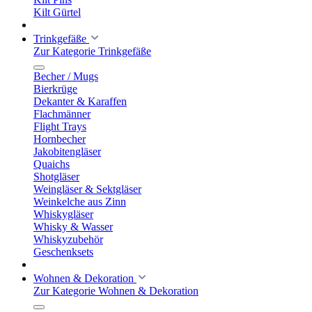
Kilt Gürtel
Trinkgefäße
Zur Kategorie Trinkgefäße
Becher / Mugs
Bierkrüge
Dekanter & Karaffen
Flachmänner
Flight Trays
Hornbecher
Jakobitengläser
Quaichs
Shotgläser
Weingläser & Sektgläser
Weinkelche aus Zinn
Whiskygläser
Whisky & Wasser
Whiskyzubehör
Geschenksets
Wohnen & Dekoration
Zur Kategorie Wohnen & Dekoration