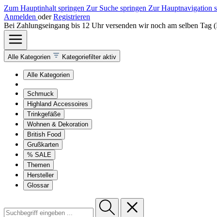
Zum Hauptinhalt springen
Zur Suche springen
Zur Hauptnavigation 
Anmelden
oder
Registrieren
Bei Zahlungseingang bis 12 Uhr versenden wir noch am selben Tag 
Alle Kategorien
Kategoriefilter aktiv
Alle Kategorien
Schmuck
Highland Accessoires
Trinkgefäße
Wohnen & Dekoration
British Food
Grußkarten
% SALE
Themen
Hersteller
Glossar