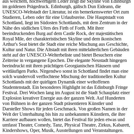
aus weichem, hochwertigem Leder zeigt die Skyline von Edinburgh
im goldenen Prägedruck. Edinburgh, gälisch Dun Eideann, die
UNESCO-Weltstadt der Literatur, ist ein bemerkenswerter Ort zum
Studieren, Leben oder für eine Urlaubsreise. Die Hauptstadt von
Schottland, liegt im Südosten Schottlands, mit dem Zentrum in der
Nähe des südlichen Ufers des Firth of Forth. Mit ihrer
beeindruckenden Burg auf dem Castle Rock, der majestätischen
Royal Mile, der charakteristischen Skyline und dem ikonischen
Arthur's Seat bietet die Stadt eine reiche Mischung aus Geschichte,
Kultur und Natur. Die Altstadt mit ihren mittelalterlichen Gebäuden
steht auf der UNESCO-Welterbeliste und bietet Besuchern eine
Zeitreise in vergangene Epochen. Die elegante Neustadt hingegen
beeindruckt mit ihren prächtigen Georgianischen Häusern und
weitläufigen Parks. Nirgendwo sonst in Schottland findet man eine
solch wundervoll verflochtene Mischung der traditionellen Kultur
Schottlands mit der quirligen Dynamik einer weltoffenen
Studentenstadt. Ein besonderes Highlight ist das Edinburgh Fringe
Festival. Drei Wochen lang im August ist die Stadt Schauplatz einer
Explosion kreativer Energie aus der ganzen Welt. Auf Hunderten
von Bühnen in der ganzen Stadt präsentieren Künstler und
Darsteller Shows für jeden Geschmack. Von großen Namen in der
Welt der Unterhaltung bis hin zu unbekannten Künstlern, die ihre
Karriere aufbauen wollen, bietet das Festival für jeden etwas und
umfasst Theater, Comedy, Tanz, Physical Theatre, Zirkus, Kabarett,
Kindershows, Oper, Musik, Ausstellungen und Veranstaltungen.