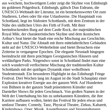
aus weichem, hochwertigem Leder zeigt die Skyline von Edinburgh
im goldenen Prägedruck. Edinburgh, gälisch Dun Eideann, die
UNESCO-Weltstadt der Literatur, ist ein bemerkenswerter Ort zum
Studieren, Leben oder für eine Urlaubsreise. Die Hauptstadt von
Schottland, liegt im Südosten Schottlands, mit dem Zentrum in der
Nähe des südlichen Ufers des Firth of Forth. Mit ihrer
beeindruckenden Burg auf dem Castle Rock, der majestätischen
Royal Mile, der charakteristischen Skyline und dem ikonischen
Arthur's Seat bietet die Stadt eine reiche Mischung aus Geschichte,
Kultur und Natur. Die Altstadt mit ihren mittelalterlichen Gebäuden
steht auf der UNESCO-Welterbeliste und bietet Besuchern eine
Zeitreise in vergangene Epochen. Die elegante Neustadt hingegen
beeindruckt mit ihren prächtigen Georgianischen Häusern und
weitläufigen Parks. Nirgendwo sonst in Schottland findet man eine
solch wundervoll verflochtene Mischung der traditionellen Kultur
Schottlands mit der quirligen Dynamik einer weltoffenen
Studentenstadt. Ein besonderes Highlight ist das Edinburgh Fringe
Festival. Drei Wochen lang im August ist die Stadt Schauplatz einer
Explosion kreativer Energie aus der ganzen Welt. Auf Hunderten
von Bühnen in der ganzen Stadt präsentieren Künstler und
Darsteller Shows für jeden Geschmack. Von großen Namen in der
Welt der Unterhaltung bis hin zu unbekannten Künstlern, die ihre
Karriere aufbauen wollen, bietet das Festival für jeden etwas und
umfasst Theater, Comedy, Tanz, Physical Theatre, Zirkus, Kabarett,
Kindershows, Oper, Musik, Ausstellungen und Veranstaltungen.