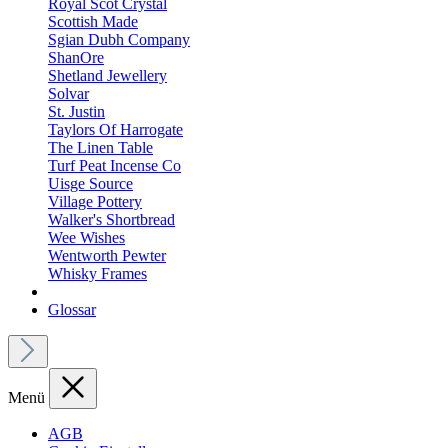
Royal Scot Crystal
Scottish Made
Sgian Dubh Company
ShanOre
Shetland Jewellery
Solvar
St. Justin
Taylors Of Harrogate
The Linen Table
Turf Peat Incense Co
Uisge Source
Village Pottery
Walker's Shortbread
Wee Wishes
Wentworth Pewter
Whisky Frames
Glossar
Menü
AGB