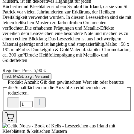
Mustern, ist ein dekoratives Highlight für jeden
Bücherfreund.Kleeblätter sind ein Symbol für Irland, da sie von St.
Patrick vor vielen Jahrhunderten zur Erklärung der Heiligen
Dreifaltigkeit verwendet wurden. In diesem Lesezeichen sind sie mit
feinen keltischen Mustern zu farbenfrohen Ornamenten
verflochten.Die erhabenen Prägungen und Metallic-Effekte
verleihen dem Lesezeichen eine besondere Note und machen es zu
einem echten Blickfang.Das Lesezeichen ist aus hochwertigem
Material gefertigt und ist langlebig und strapazierfähig.Maße: : 58 x
195 mmFarbe: Dunkelgrün & GoldMaterial: stabiler Chromokarton,
ca. 300 gm³Druck: Heißfolienprägung mit Metallic- und
Goldeffekten
Regulärer Preis:
5,90 €
inkl. MwSt. zzgl. Versand
Produkt Anzahl: Gib den gewünschten Wert ein oder benutze
die Schaltflächen um die Anzahl zu erhöhen oder zu
reduzieren.