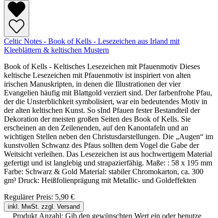
Celtic Notes - Book of Kells - Lesezeichen aus Irland mit
Kleeblättern & keltischen Mustern
Book of Kells - Keltisches Lesezeichen mit Pfauenmotiv Dieses
keltische Lesezeichen mit Pfauenmotiv ist inspiriert von alten
irischen Manuskripten, in denen die Illustrationen der vier
Evangelien häufig mit Blattgold verziert sind. Der farbenfrohe Pfau,
der die Unsterblichkeit symbolisiert, war ein bedeutendes Motiv in
der alten keltischen Kunst. So sInd Pfauen fester Bestandteil der
Dekoration der meisten großen Seiten des Book of Kells. Sie
erscheinen an den Zeilenenden, auf den Kanontafeln und an
wichtigen Stellen neben den Christusdarstellungen. Die „Augen“ im
kunstvollen Schwanz des Pfaus sollten dem Vogel die Gabe der
Weitsicht verleihen. Das Lesezeichen ist aus hochwertigem Material
gefertigt und ist langlebig und strapazierfähig. Maße: : 58 x 195 mm
Farbe: Schwarz & Gold Material: stabiler Chromokarton, ca. 300
gm³ Druck: Heißfolienprägung mit Metallic- und Goldeffekten
Regulärer Preis:
5,90 €
inkl. MwSt. zzgl. Versand
Produkt Anzahl: Gib den gewünschten Wert ein oder benutze