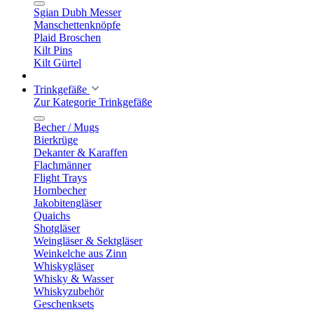
Sgian Dubh Messer
Manschettenknöpfe
Plaid Broschen
Kilt Pins
Kilt Gürtel
Trinkgefäße
Zur Kategorie Trinkgefäße
Becher / Mugs
Bierkrüge
Dekanter & Karaffen
Flachmänner
Flight Trays
Hornbecher
Jakobitengläser
Quaichs
Shotgläser
Weingläser & Sektgläser
Weinkelche aus Zinn
Whiskygläser
Whisky & Wasser
Whiskyzubehör
Geschenksets