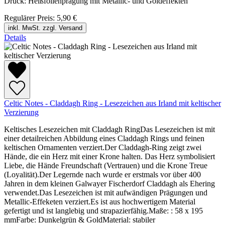
Druck: Heißfolienprägung mit Metallic- und Goldeffekten
Regulärer Preis:
5,90 €
inkl. MwSt. zzgl. Versand
Details
Celtic Notes - Claddagh Ring - Lesezeichen aus Irland mit keltischer
Verzierung
Keltisches Lesezeichen mit Claddagh RingDas Lesezeichen ist mit
einer detailreichen Abbildung eines Claddagh Rings und feinen
keltischen Ornamenten verziert.Der Claddagh-Ring zeigt zwei
Hände, die ein Herz mit einer Krone halten. Das Herz symbolisiert
Liebe, die Hände Freundschaft (Vertrauen) und die Krone Treue
(Loyalität).Der Legernde nach wurde er erstmals vor über 400
Jahren in dem kleinen Galwayer Fischerdorf Claddagh als Ehering
verwendet.Das Lesezeichen ist mit aufwändigen Prägungen und
Metallic-Effeketen verziert.Es ist aus hochwertigem Material
gefertigt und ist langlebig und strapazierfähig.Maße: : 58 x 195
mmFarbe: Dunkelgrün & GoldMaterial: stabiler