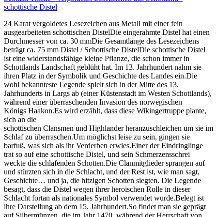
schottische Distel
24 Karat vergoldetes Lesezeichen aus Metall mit einer fein
ausgearbeiteten schottischen DistelDie eingerahmte Distel hat einen
Durchmesser von ca. 30 mmDie Gesamtlänge des Lesezeichens
beträgt ca. 75 mm Distel / Schottische DistelDie schottische Distel
ist eine widerstandsfähige kleine Pflanze, die schon immer in
Schottlands Landschaft geblüht hat. Im 13. Jahrhundert nahm sie
ihren Platz in der Symbolik und Geschichte des Landes ein.Die
wohl bekannteste Legende spielt sich in der Mitte des 13.
Jahrhunderts in Largs ab (einer Küstenstadt im Westen Schottlands),
während einer überraschenden Invasion des norwegischen
Königs Haakon.Es wird erzählt, dass diese Wikingertruppe plante,
sich an die
schottischen Clansmen und Highlander heranzuschleichen um sie im
Schlaf zu überraschen.Um möglichst leise zu sein, gingen sie
barfuß, was sich als ihr Verderben erwies.Einer der Eindringlinge
trat so auf eine schottische Distel, und sein Schmerzensschrei
weckte die schlafenden Schotten.Die Clanmitglieder sprangen auf
und stürzten sich in die Schlacht, und der Rest ist, wie man sagt,
Geschichte… und ja, die hitzigen Schotten siegten. Die Legende
besagt, dass die Distel wegen ihrer heroischen Rolle in dieser
Schlacht fortan als nationales Symbol verwendet wurde.Belegt ist
ihre Darstellung ab dem 15. Jahrhundert.So findet man sie geprägt
auf Silbermünzen, die im Jahr 1470, während der Herrschaft von