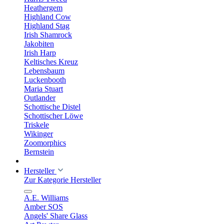
Heathergem
Highland Cow
Highland Stag
Irish Shamrock
Jakobiten
Irish Harp
Keltisches Kreuz
Lebensbaum
Luckenbooth
Maria Stuart
Outlander
Schottische Distel
Schottischer Löwe
Triskele
Wikinger
Zoomorphics
Bernstein
Hersteller
Zur Kategorie Hersteller
A.E. Williams
Amber SOS
Angels' Share Glass