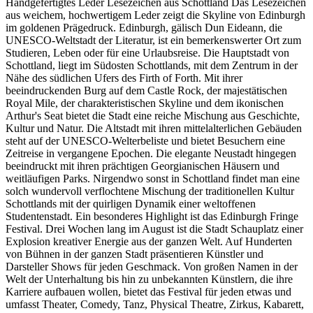
Handgefertigtes Leder Lesezeichen aus Schottland Das Lesezeichen
aus weichem, hochwertigem Leder zeigt die Skyline von Edinburgh
im goldenen Prägedruck. Edinburgh, gälisch Dun Eideann, die
UNESCO-Weltstadt der Literatur, ist ein bemerkenswerter Ort zum
Studieren, Leben oder für eine Urlaubsreise. Die Hauptstadt von
Schottland, liegt im Südosten Schottlands, mit dem Zentrum in der
Nähe des südlichen Ufers des Firth of Forth. Mit ihrer
beeindruckenden Burg auf dem Castle Rock, der majestätischen
Royal Mile, der charakteristischen Skyline und dem ikonischen
Arthur's Seat bietet die Stadt eine reiche Mischung aus Geschichte,
Kultur und Natur. Die Altstadt mit ihren mittelalterlichen Gebäuden
steht auf der UNESCO-Welterbeliste und bietet Besuchern eine
Zeitreise in vergangene Epochen. Die elegante Neustadt hingegen
beeindruckt mit ihren prächtigen Georgianischen Häusern und
weitläufigen Parks. Nirgendwo sonst in Schottland findet man eine
solch wundervoll verflochtene Mischung der traditionellen Kultur
Schottlands mit der quirligen Dynamik einer weltoffenen
Studentenstadt. Ein besonderes Highlight ist das Edinburgh Fringe
Festival. Drei Wochen lang im August ist die Stadt Schauplatz einer
Explosion kreativer Energie aus der ganzen Welt. Auf Hunderten
von Bühnen in der ganzen Stadt präsentieren Künstler und
Darsteller Shows für jeden Geschmack. Von großen Namen in der
Welt der Unterhaltung bis hin zu unbekannten Künstlern, die ihre
Karriere aufbauen wollen, bietet das Festival für jeden etwas und
umfasst Theater, Comedy, Tanz, Physical Theatre, Zirkus, Kabarett,