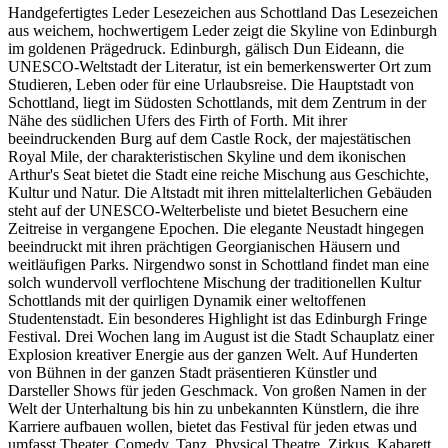
Handgefertigtes Leder Lesezeichen aus Schottland Das Lesezeichen
aus weichem, hochwertigem Leder zeigt die Skyline von Edinburgh
im goldenen Prägedruck. Edinburgh, gälisch Dun Eideann, die
UNESCO-Weltstadt der Literatur, ist ein bemerkenswerter Ort zum
Studieren, Leben oder für eine Urlaubsreise. Die Hauptstadt von
Schottland, liegt im Südosten Schottlands, mit dem Zentrum in der
Nähe des südlichen Ufers des Firth of Forth. Mit ihrer
beeindruckenden Burg auf dem Castle Rock, der majestätischen
Royal Mile, der charakteristischen Skyline und dem ikonischen
Arthur's Seat bietet die Stadt eine reiche Mischung aus Geschichte,
Kultur und Natur. Die Altstadt mit ihren mittelalterlichen Gebäuden
steht auf der UNESCO-Welterbeliste und bietet Besuchern eine
Zeitreise in vergangene Epochen. Die elegante Neustadt hingegen
beeindruckt mit ihren prächtigen Georgianischen Häusern und
weitläufigen Parks. Nirgendwo sonst in Schottland findet man eine
solch wundervoll verflochtene Mischung der traditionellen Kultur
Schottlands mit der quirligen Dynamik einer weltoffenen
Studentenstadt. Ein besonderes Highlight ist das Edinburgh Fringe
Festival. Drei Wochen lang im August ist die Stadt Schauplatz einer
Explosion kreativer Energie aus der ganzen Welt. Auf Hunderten
von Bühnen in der ganzen Stadt präsentieren Künstler und
Darsteller Shows für jeden Geschmack. Von großen Namen in der
Welt der Unterhaltung bis hin zu unbekannten Künstlern, die ihre
Karriere aufbauen wollen, bietet das Festival für jeden etwas und
umfasst Theater, Comedy, Tanz, Physical Theatre, Zirkus, Kabarett,