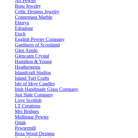
Art Pewter
Boru Jewelry
Celtic Designs Jewelry
Connemara Marble
Eburya
Edradour
Eisch
English Pewter Company
Gardiners of Scootland
Glen Appin
Glencairn Crystal
Hamilton & Young
Heathergems
Islandcraft Studios
Island Turf Crafts
Isle of Skye Candles
Irish Handmade Glass Company
Just Slate Company
Love Scottish
LT Creations
Mrs Bridges
Mullingar Pewter
Ortak
Pewtermill
Reza Wood Designs