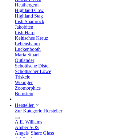
Heathergem
Highland Cow
Highland Stag
Irish Shamrock
Jakobiten
Irish Harp
Keltisches Kreuz
Lebensbaum
Luckenbooth
Maria Stuart
Outlander
Schottische Distel
Schottischer Löwe
Triskele
Wikinger
Zoomorphics
Bernstein
Hersteller
Zur Kategorie Hersteller
A.E. Williams
Amber SOS
Angels' Share Glass