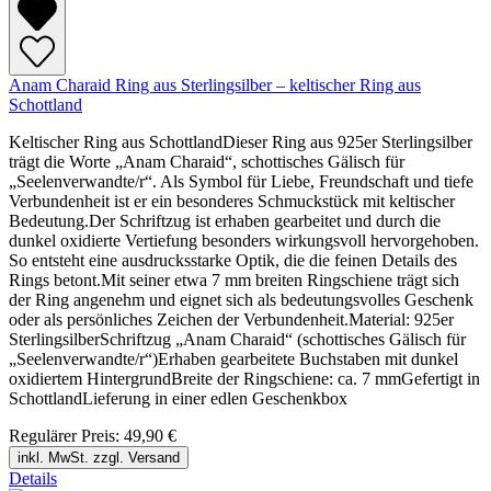
Anam Charaid Ring aus Sterlingsilber – keltischer Ring aus
Schottland
Keltischer Ring aus SchottlandDieser Ring aus 925er Sterlingsilber
trägt die Worte „Anam Charaid“, schottisches Gälisch für
„Seelenverwandte/r“. Als Symbol für Liebe, Freundschaft und tiefe
Verbundenheit ist er ein besonderes Schmuckstück mit keltischer
Bedeutung.Der Schriftzug ist erhaben gearbeitet und durch die
dunkel oxidierte Vertiefung besonders wirkungsvoll hervorgehoben.
So entsteht eine ausdrucksstarke Optik, die die feinen Details des
Rings betont.Mit seiner etwa 7 mm breiten Ringschiene trägt sich
der Ring angenehm und eignet sich als bedeutungsvolles Geschenk
oder als persönliches Zeichen der Verbundenheit.Material: 925er
SterlingsilberSchriftzug „Anam Charaid“ (schottisches Gälisch für
„Seelenverwandte/r“)Erhaben gearbeitete Buchstaben mit dunkel
oxidiertem HintergrundBreite der Ringschiene: ca. 7 mmGefertigt in
SchottlandLieferung in einer edlen Geschenkbox
Regulärer Preis:
49,90 €
inkl. MwSt. zzgl. Versand
Details