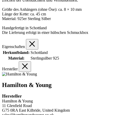
Zeichen der Unendlichkeit und Verbundenheit.
Größe des Anhängers (ohne Öse): ca. 8 × 10 mm
Länge der Kette: ca. 45 cm
Material: 925er Sterling Silber
Handgefertigt in Schottland
Die Lieferung erfolgt in einer hübschen Schmuckbox
Eigenschaften
Herkunftsland:
Schottland
Material:
Sterlingsilber 925
Hersteller
Hamilton & Young
Hersteller
Hamilton & Young
11 Glenfield Road
G75 0RA East Kilbride, United Kingdom
sales@hamiltonandyoung.co.uk