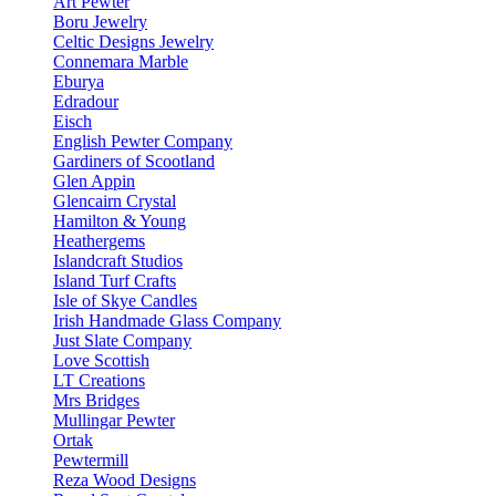
Art Pewter
Boru Jewelry
Celtic Designs Jewelry
Connemara Marble
Eburya
Edradour
Eisch
English Pewter Company
Gardiners of Scootland
Glen Appin
Glencairn Crystal
Hamilton & Young
Heathergems
Islandcraft Studios
Island Turf Crafts
Isle of Skye Candles
Irish Handmade Glass Company
Just Slate Company
Love Scottish
LT Creations
Mrs Bridges
Mullingar Pewter
Ortak
Pewtermill
Reza Wood Designs