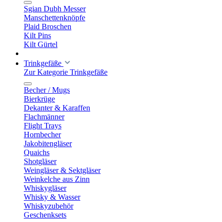
Sgian Dubh Messer
Manschettenknöpfe
Plaid Broschen
Kilt Pins
Kilt Gürtel
Trinkgefäße
Zur Kategorie Trinkgefäße
Becher / Mugs
Bierkrüge
Dekanter & Karaffen
Flachmänner
Flight Trays
Hornbecher
Jakobitengläser
Quaichs
Shotgläser
Weingläser & Sektgläser
Weinkelche aus Zinn
Whiskygläser
Whisky & Wasser
Whiskyzubehör
Geschenksets