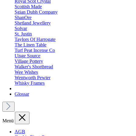
Royal Scot Crystal
Scottish Made
Sgian Dubh Company
ShanOre
Shetland Jewellery
Solvar
St. Justin
Taylors Of Harrogate
The Linen Table
Turf Peat Incense Co
Uisge Source
Village Pottery
Walker's Shortbread
Wee Wishes
Wentworth Pewter
Whisky Frames
Glossar
Menü
AGB