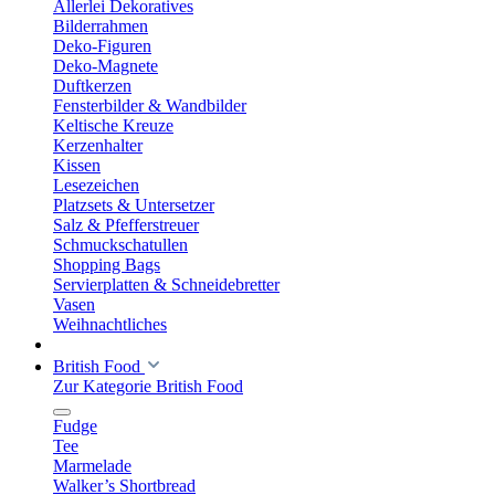
Allerlei Dekoratives
Bilderrahmen
Deko-Figuren
Deko-Magnete
Duftkerzen
Fensterbilder & Wandbilder
Keltische Kreuze
Kerzenhalter
Kissen
Lesezeichen
Platzsets & Untersetzer
Salz & Pfefferstreuer
Schmuckschatullen
Shopping Bags
Servierplatten & Schneidebretter
Vasen
Weihnachtliches
British Food
Zur Kategorie British Food
Fudge
Tee
Marmelade
Walker’s Shortbread