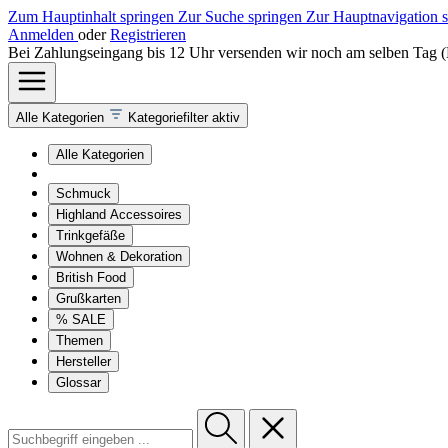
Zum Hauptinhalt springen
Zur Suche springen
Zur Hauptnavigation 
Anmelden
oder
Registrieren
Bei Zahlungseingang bis 12 Uhr versenden wir noch am selben Tag 
Alle Kategorien
Kategoriefilter aktiv
Alle Kategorien
Schmuck
Highland Accessoires
Trinkgefäße
Wohnen & Dekoration
British Food
Grußkarten
% SALE
Themen
Hersteller
Glossar