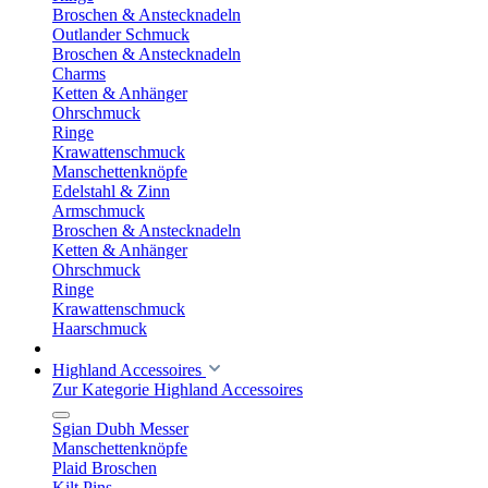
Broschen & Anstecknadeln
Outlander Schmuck
Broschen & Anstecknadeln
Charms
Ketten & Anhänger
Ohrschmuck
Ringe
Krawattenschmuck
Manschettenknöpfe
Edelstahl & Zinn
Armschmuck
Broschen & Anstecknadeln
Ketten & Anhänger
Ohrschmuck
Ringe
Krawattenschmuck
Haarschmuck
Highland Accessoires
Zur Kategorie Highland Accessoires
Sgian Dubh Messer
Manschettenknöpfe
Plaid Broschen
Kilt Pins