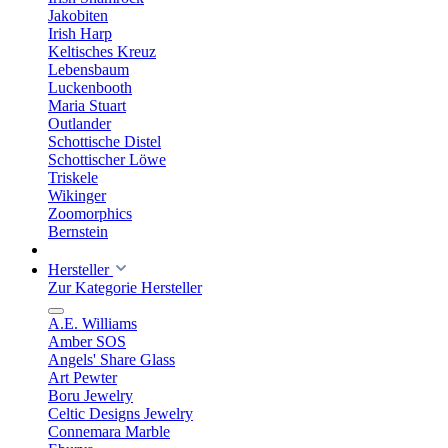
Jakobiten
Irish Harp
Keltisches Kreuz
Lebensbaum
Luckenbooth
Maria Stuart
Outlander
Schottische Distel
Schottischer Löwe
Triskele
Wikinger
Zoomorphics
Bernstein
Hersteller
Zur Kategorie Hersteller
A.E. Williams
Amber SOS
Angels' Share Glass
Art Pewter
Boru Jewelry
Celtic Designs Jewelry
Connemara Marble