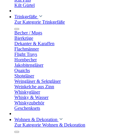
Kilt Gürtel
Trinkgefäße
Zur Kategorie Trinkgefäße
Becher / Mugs
Bierkrüge
Dekanter & Karaffen
Flachmänner
Flight Trays
Hornbecher
Jakobitengläser
Quaichs
Shotgläser
Weingläser & Sektgläser
Weinkelche aus Zinn
Whiskygläser
Whisky & Wasser
Whiskyzubehör
Geschenksets
Wohnen & Dekoration
Zur Kategorie Wohnen & Dekoration