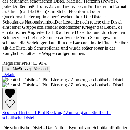
der berühmten schottischen Distel. Material: Hartzinn (Pewter),
poliertAußenmaß: Höhe: 22 cm, Breite: 16 cmFür Bilder im Format
5x7 Inch (ca. 13x18 cm)zum StellenHochformat oder
QuerformatLieferung in einer Geschenkbox Die Distel ist
Schottlands Nationalsymbol.Der Legende nach rettete eine Distel
einst einer Gruppe schlafender schottischer Krieger das Leben, da
ein dänischer Angreifer barfuß auf eine Distel trat und durch seinen
Schmerzensschrei die Schotten aufweckte.Vom Schrei gewarnt
schlugen die Verteidiger daraufhin die Barbaren in die Flucht.Seither
gilt die Distel als Schutzpflanze und wurde später sogar in das
königlich schottische Wappen aufgenommen.
Regulärer Preis:
63,90 €
inkl. MwSt. zzgl. Versand
Details
Scottish Thistle - 1 Pint Bierkrug / Zinnkrug aus Sheffield -
schottische Distel
Die schottische Distel - Das Nationalsymbol von SchottlandPolierter