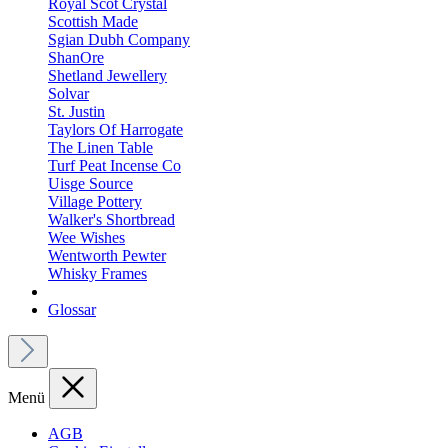
Royal Scot Crystal
Scottish Made
Sgian Dubh Company
ShanOre
Shetland Jewellery
Solvar
St. Justin
Taylors Of Harrogate
The Linen Table
Turf Peat Incense Co
Uisge Source
Village Pottery
Walker's Shortbread
Wee Wishes
Wentworth Pewter
Whisky Frames
Glossar
Menü
AGB