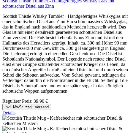
Scottish Thistle Tumbler - Handgefertigtes Whisky Glas mit
schottischer Distel aus Zinn
Scottish Thistle Whisky Tumbler - Handgefertigtes Whiskyglas mit
einer schottischen Distel aus Zinn.Ein schön massives Whiskyglas,
das in England nach traditionellen Methoden hergestellt wird. Das
Glas ist mit einer detailreich gearbeiteten schottischen Distel aus
Zinn verziert. Der Fuß besteht ebenfalls aus Zinn und ist mit den
Hallmarks des Herstellers geprägt. Inhalt: ca. 300 ml Höhe: 90 mm
Durchmesser:80 mm Gewicht ca. 300 g Handgefertigt in England
Die Lieferung erfolgt in einer edlen Geschenkbox. Die Distel ist
Schottlands Nationalsymbol. Der Legende nach rettete eine Distel
einst einer Gruppe schlafender schottischer Krieger das Leben, da
ein dänischer Angreifer barfuß auf eine Distel trat und durch seinen
Schrei die Schotten aufweckte. Vom Schrei gewarnt, schlugen die
Verteidiger daraufhin die Nordmänner in die Flucht. Seither gilt die
Distel als Schutzpflanze und wurde später sogar in das königlich
schottische Wappen aufgenommen.
Regulärer Preis:
39,90 €
inkl. MwSt. zzgl. Versand
Details