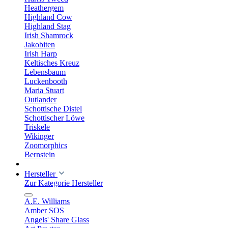
Heathergem
Highland Cow
Highland Stag
Irish Shamrock
Jakobiten
Irish Harp
Keltisches Kreuz
Lebensbaum
Luckenbooth
Maria Stuart
Outlander
Schottische Distel
Schottischer Löwe
Triskele
Wikinger
Zoomorphics
Bernstein
Hersteller
Zur Kategorie Hersteller
A.E. Williams
Amber SOS
Angels' Share Glass