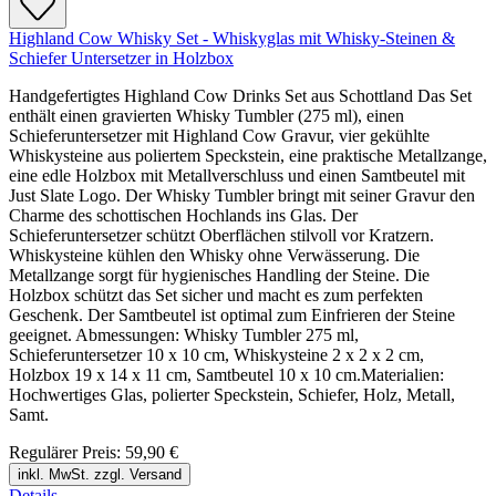
Highland Cow Whisky Set - Whiskyglas mit Whisky-Steinen &
Schiefer Untersetzer in Holzbox
Handgefertigtes Highland Cow Drinks Set aus Schottland Das Set
enthält einen gravierten Whisky Tumbler (275 ml), einen
Schieferuntersetzer mit Highland Cow Gravur, vier gekühlte
Whiskysteine aus poliertem Speckstein, eine praktische Metallzange,
eine edle Holzbox mit Metallverschluss und einen Samtbeutel mit
Just Slate Logo. Der Whisky Tumbler bringt mit seiner Gravur den
Charme des schottischen Hochlands ins Glas. Der
Schieferuntersetzer schützt Oberflächen stilvoll vor Kratzern.
Whiskysteine kühlen den Whisky ohne Verwässerung. Die
Metallzange sorgt für hygienisches Handling der Steine. Die
Holzbox schützt das Set sicher und macht es zum perfekten
Geschenk. Der Samtbeutel ist optimal zum Einfrieren der Steine
geeignet. Abmessungen: Whisky Tumbler 275 ml,
Schieferuntersetzer 10 x 10 cm, Whiskysteine 2 x 2 x 2 cm,
Holzbox 19 x 14 x 11 cm, Samtbeutel 10 x 10 cm.Materialien:
Hochwertiges Glas, polierter Speckstein, Schiefer, Holz, Metall,
Samt.
Regulärer Preis:
59,90 €
inkl. MwSt. zzgl. Versand
Details