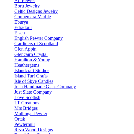
Art Pewter
Boru Jewelry
Celtic Designs Jewelry
Connemara Marble
Eburya
Edradour
Eisch
English Pewter Company
Gardiners of Scootland
Glen Appin
Glencairn Crystal
Hamilton & Young
Heathergems
Islandcraft Studios
Island Turf Crafts
Isle of Skye Candles
Irish Handmade Glass Company
Just Slate Company
Love Scottish
LT Creations
Mrs Bridges
Mullingar Pewter
Ortak
Pewtermill
Reza Wood Designs