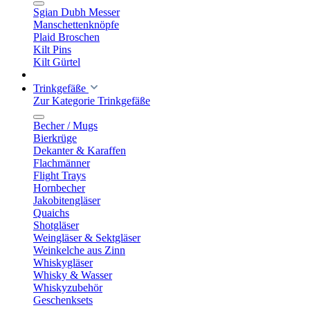
Sgian Dubh Messer
Manschettenknöpfe
Plaid Broschen
Kilt Pins
Kilt Gürtel
Trinkgefäße
Zur Kategorie Trinkgefäße
Becher / Mugs
Bierkrüge
Dekanter & Karaffen
Flachmänner
Flight Trays
Hornbecher
Jakobitengläser
Quaichs
Shotgläser
Weingläser & Sektgläser
Weinkelche aus Zinn
Whiskygläser
Whisky & Wasser
Whiskyzubehör
Geschenksets