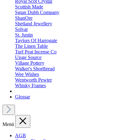
Royal Scot Crystal
Scottish Made
Sgian Dubh Company
ShanOre
Shetland Jewellery
Solvar
St. Justin
Taylors Of Harrogate
The Linen Table
Turf Peat Incense Co
Uisge Source
Village Pottery
Walker's Shortbread
Wee Wishes
Wentworth Pewter
Whisky Frames
Glossar
Menü
AGB