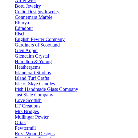
Art Pewter
Boru Jewelry
Celtic Designs Jewelry
Connemara Marble
Eburya
Edradour
Eisch
English Pewter Company
Gardiners of Scootland
Glen Appin
Glencairn Crystal
Hamilton & Young
Heathergems
Islandcraft Studios
Island Turf Crafts
Isle of Skye Candles
Irish Handmade Glass Company
Just Slate Company
Love Scottish
LT Creations
Mrs Bridges
Mullingar Pewter
Ortak
Pewtermill
Reza Wood Designs