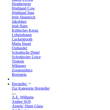
Heathergem
Highland Cow
Highland Stag
Irish Shamrock
Jakobiten
Irish Harp
Keltisches Kreuz
Lebensbaum
Luckenbooth
Maria Stuart
Outlander
Schottische Distel
Schottischer Löwe
Triskele
Wikinger
Zoomorphics
Bernstein
Hersteller
Zur Kategorie Hersteller
A.E. Williams
Amber SOS
Angels' Share Glass