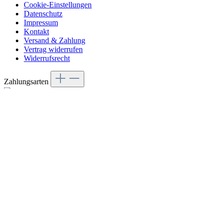
Cookie-Einstellungen
Datenschutz
Impressum
Kontakt
Versand & Zahlung
Vertrag widerrufen
Widerrufsrecht
Zahlungsarten
Folge uns
© 2026 Eburya - with
by
Zenit Design
Alle Preise inkl. gesetzl. Mehrwertsteuer zzgl.
Versandkosten
Diese Website verwendet Cookies, um eine bestmögliche Erfahrung
bieten zu können.
Mehr Informationen ...