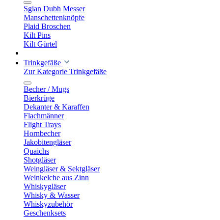
Sgian Dubh Messer
Manschettenknöpfe
Plaid Broschen
Kilt Pins
Kilt Gürtel
Trinkgefäße
Zur Kategorie Trinkgefäße
Becher / Mugs
Bierkrüge
Dekanter & Karaffen
Flachmänner
Flight Trays
Hornbecher
Jakobitengläser
Quaichs
Shotgläser
Weingläser & Sektgläser
Weinkelche aus Zinn
Whiskygläser
Whisky & Wasser
Whiskyzubehör
Geschenksets