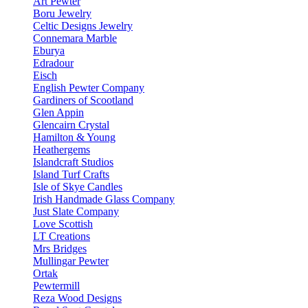
Art Pewter
Boru Jewelry
Celtic Designs Jewelry
Connemara Marble
Eburya
Edradour
Eisch
English Pewter Company
Gardiners of Scootland
Glen Appin
Glencairn Crystal
Hamilton & Young
Heathergems
Islandcraft Studios
Island Turf Crafts
Isle of Skye Candles
Irish Handmade Glass Company
Just Slate Company
Love Scottish
LT Creations
Mrs Bridges
Mullingar Pewter
Ortak
Pewtermill
Reza Wood Designs