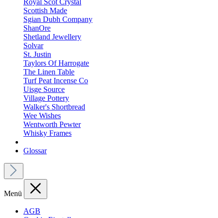
Royal Scot Crystal
Scottish Made
Sgian Dubh Company
ShanOre
Shetland Jewellery
Solvar
St. Justin
Taylors Of Harrogate
The Linen Table
Turf Peat Incense Co
Uisge Source
Village Pottery
Walker's Shortbread
Wee Wishes
Wentworth Pewter
Whisky Frames
Glossar
Menü
AGB