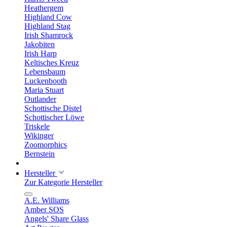
Heathergem
Highland Cow
Highland Stag
Irish Shamrock
Jakobiten
Irish Harp
Keltisches Kreuz
Lebensbaum
Luckenbooth
Maria Stuart
Outlander
Schottische Distel
Schottischer Löwe
Triskele
Wikinger
Zoomorphics
Bernstein
Hersteller
Zur Kategorie Hersteller
A.E. Williams
Amber SOS
Angels' Share Glass