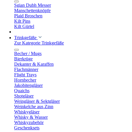
Sgian Dubh Messer
Manschettenknöpfe
Plaid Broschen
Kilt Pins
Kilt Gürtel
Trinkgefäße
Zur Kategorie Trinkgefäße
Becher / Mugs
Bierkrüge
Dekanter & Karaffen
Flachmänner
Flight Trays
Hornbecher
Jakobitengläser
Quaichs
Shotgläser
Weingläser & Sektgläser
Weinkelche aus Zinn
Whiskygläser
Whisky & Wasser
Whiskyzubehör
Geschenksets