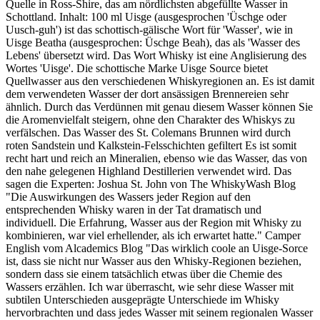
Quelle in Ross-Shire, das am nördlichsten abgefüllte Wasser in
Schottland. Inhalt: 100 ml Uisge (ausgesprochen 'Üschge oder
Uusch-guh') ist das schottisch-gälische Wort für 'Wasser', wie in
Uisge Beatha (ausgesprochen: Üschge Beah), das als 'Wasser des
Lebens' übersetzt wird. Das Wort Whisky ist eine Anglisierung des
Wortes 'Uisge'. Die schottische Marke Uisge Source bietet
Quellwasser aus den verschiedenen Whiskyregionen an. Es ist damit
dem verwendeten Wasser der dort ansässigen Brennereien sehr
ähnlich. Durch das Verdünnen mit genau diesem Wasser können Sie
die Aromenvielfalt steigern, ohne den Charakter des Whiskys zu
verfälschen. Das Wasser des St. Colemans Brunnen wird durch
roten Sandstein und Kalkstein-Felsschichten gefiltert Es ist somit
recht hart und reich an Mineralien, ebenso wie das Wasser, das von
den nahe gelegenen Highland Destillerien verwendet wird. Das
sagen die Experten: Joshua St. John von The WhiskyWash Blog
"Die Auswirkungen des Wassers jeder Region auf den
entsprechenden Whisky waren in der Tat dramatisch und
individuell. Die Erfahrung, Wasser aus der Region mit Whisky zu
kombinieren, war viel erhellender, als ich erwartet hatte." Camper
English vom Alcademics Blog "Das wirklich coole an Uisge-Sorce
ist, dass sie nicht nur Wasser aus den Whisky-Regionen beziehen,
sondern dass sie einem tatsächlich etwas über die Chemie des
Wassers erzählen. Ich war überrascht, wie sehr diese Wasser mit
subtilen Unterschieden ausgeprägte Unterschiede im Whisky
hervorbrachten und dass jedes Wasser mit seinem regionalen Wasser