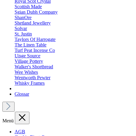
Royal Scot Crystal
Scottish Made
Sgian Dubh Company
ShanOre
Shetland Jewellery
Solvar
St. Justin
Taylors Of Harrogate
The Linen Table
Turf Peat Incense Co
Uisge Source
Village Pottery
Walker's Shortbread
Wee Wishes
Wentworth Pewter
Whisky Frames
Glossar
Menü
AGB