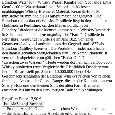
Edradour Water Jug - Whisky Wasser Karaffe von 'Scotland's Little
Gem' - 100 mlWasserkaraffe von Schottlands kleinster,
unabhängiger Whisky Brennerei Material: KeramikHöhe: 80
mmBreite: 90 mmInhalt: 100 mlSpülmaschinengeeignet Die
Edradour (ed-ra-dau-er) Whisky-Destillerie liegt in den südlichen
Highlands in Perthshire, ca. drei Meilen nördlich von
Pitlochry.Edradour ist die kleinste kommerzielle Whisky-Destillerie
in Schottland und die letzte ursprüngliche "Farm"-Destillerie in
Perthshire. Gegründet wurde sie im Jahr 1825 von einer
Genossenschaft von Landwirten aus der Gegend, und 1837 als
Edradour Distillery lizensiert. Die Produktion findet noch heute in
den damals gebauten Steingebäuden statt.Der Name Edradour ist
vermutlich abgeleitet vom gälischen "Eadar Dhà Dhobhar"
"zwischen zwei Wassern" Heute werden dort jährlich ca. 500.000 l
Whisky produziert (zum Vergleich: die Glenfiddich Distillery von
Pernod Ricard stellt pro Jahr ca. 10.000.000 l her) Die
Geschmacksrichtungen der Edradour Whiskys reichen von reichen,
fruchtigen Aromen der Classic Range, die aus der Kombination von
Sherry-Holz und den kleinen Stills der alten Farm-Brennerei
entstehen, bis hin zu den stark torfigen Ballechin Abfüllungen.
Regulärer Preis:
12,90 €
inkl. MwSt. zzgl. Versand
Produkt Anzahl: Gib den gewünschten Wert ein oder benutze
die Schaltflächen um die Anzahl zu erhöhen oder zu