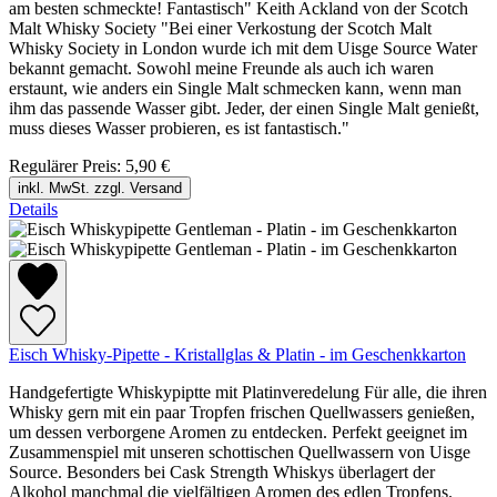
am besten schmeckte! Fantastisch" Keith Ackland von der Scotch
Malt Whisky Society "Bei einer Verkostung der Scotch Malt
Whisky Society in London wurde ich mit dem Uisge Source Water
bekannt gemacht. Sowohl meine Freunde als auch ich waren
erstaunt, wie anders ein Single Malt schmecken kann, wenn man
ihm das passende Wasser gibt. Jeder, der einen Single Malt genießt,
muss dieses Wasser probieren, es ist fantastisch."
Regulärer Preis:
5,90 €
inkl. MwSt. zzgl. Versand
Details
Eisch Whisky-Pipette - Kristallglas & Platin - im Geschenkkarton
Handgefertigte Whiskypiptte mit Platinveredelung Für alle, die ihren
Whisky gern mit ein paar Tropfen frischen Quellwassers genießen,
um dessen verborgene Aromen zu entdecken. Perfekt geeignet im
Zusammenspiel mit unseren schottischen Quellwassern von Uisge
Source. Besonders bei Cask Strength Whiskys überlagert der
Alkohol manchmal die vielfältigen Aromen des edlen Tropfens.