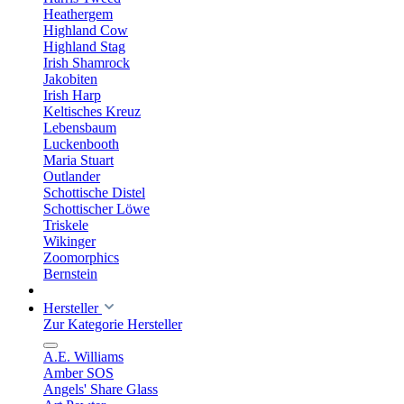
Heathergem
Highland Cow
Highland Stag
Irish Shamrock
Jakobiten
Irish Harp
Keltisches Kreuz
Lebensbaum
Luckenbooth
Maria Stuart
Outlander
Schottische Distel
Schottischer Löwe
Triskele
Wikinger
Zoomorphics
Bernstein
Hersteller
Zur Kategorie Hersteller
A.E. Williams
Amber SOS
Angels' Share Glass