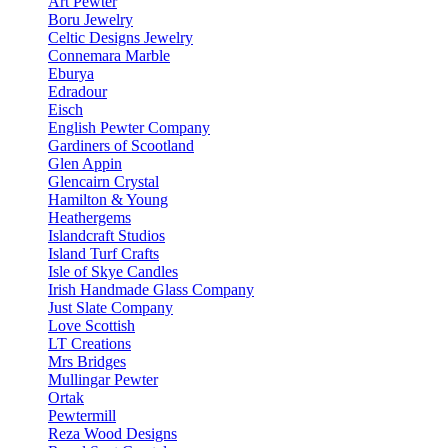
Art Pewter
Boru Jewelry
Celtic Designs Jewelry
Connemara Marble
Eburya
Edradour
Eisch
English Pewter Company
Gardiners of Scootland
Glen Appin
Glencairn Crystal
Hamilton & Young
Heathergems
Islandcraft Studios
Island Turf Crafts
Isle of Skye Candles
Irish Handmade Glass Company
Just Slate Company
Love Scottish
LT Creations
Mrs Bridges
Mullingar Pewter
Ortak
Pewtermill
Reza Wood Designs