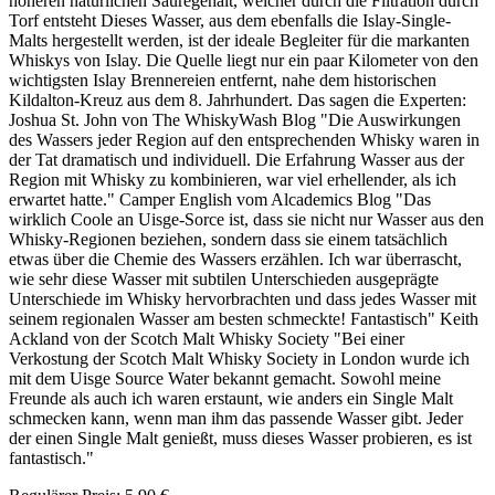
höheren natürlichen Säuregehalt, welcher durch die Filtration durch
Torf entsteht Dieses Wasser, aus dem ebenfalls die Islay-Single-
Malts hergestellt werden, ist der ideale Begleiter für die markanten
Whiskys von Islay. Die Quelle liegt nur ein paar Kilometer von den
wichtigsten Islay Brennereien entfernt, nahe dem historischen
Kildalton-Kreuz aus dem 8. Jahrhundert. Das sagen die Experten:
Joshua St. John von The WhiskyWash Blog "Die Auswirkungen
des Wassers jeder Region auf den entsprechenden Whisky waren in
der Tat dramatisch und individuell. Die Erfahrung Wasser aus der
Region mit Whisky zu kombinieren, war viel erhellender, als ich
erwartet hatte." Camper English vom Alcademics Blog "Das
wirklich Coole an Uisge-Sorce ist, dass sie nicht nur Wasser aus den
Whisky-Regionen beziehen, sondern dass sie einem tatsächlich
etwas über die Chemie des Wassers erzählen. Ich war überrascht,
wie sehr diese Wasser mit subtilen Unterschieden ausgeprägte
Unterschiede im Whisky hervorbrachten und dass jedes Wasser mit
seinem regionalen Wasser am besten schmeckte! Fantastisch" Keith
Ackland von der Scotch Malt Whisky Society "Bei einer
Verkostung der Scotch Malt Whisky Society in London wurde ich
mit dem Uisge Source Water bekannt gemacht. Sowohl meine
Freunde als auch ich waren erstaunt, wie anders ein Single Malt
schmecken kann, wenn man ihm das passende Wasser gibt. Jeder
der einen Single Malt genießt, muss dieses Wasser probieren, es ist
fantastisch."