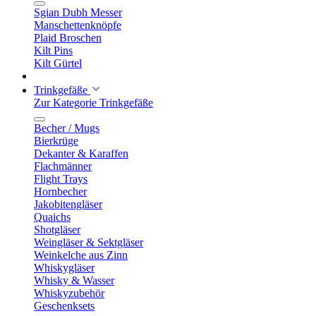
Sgian Dubh Messer
Manschettenknöpfe
Plaid Broschen
Kilt Pins
Kilt Gürtel
Trinkgefäße
Zur Kategorie Trinkgefäße
Becher / Mugs
Bierkrüge
Dekanter & Karaffen
Flachmänner
Flight Trays
Hornbecher
Jakobitengläser
Quaichs
Shotgläser
Weingläser & Sektgläser
Weinkelche aus Zinn
Whiskygläser
Whisky & Wasser
Whiskyzubehör
Geschenksets