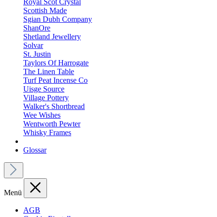
Royal Scot Crystal
Scottish Made
Sgian Dubh Company
ShanOre
Shetland Jewellery
Solvar
St. Justin
Taylors Of Harrogate
The Linen Table
Turf Peat Incense Co
Uisge Source
Village Pottery
Walker's Shortbread
Wee Wishes
Wentworth Pewter
Whisky Frames
Glossar
Menü
AGB