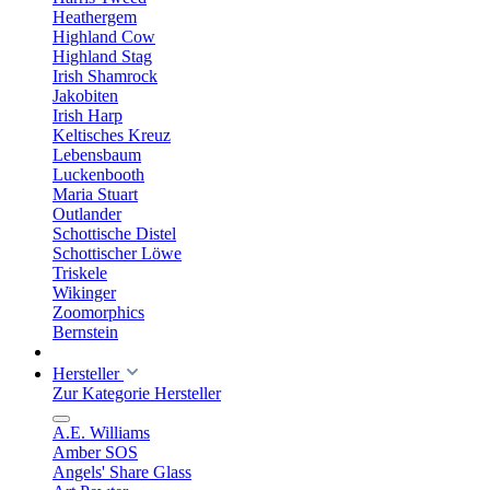
Heathergem
Highland Cow
Highland Stag
Irish Shamrock
Jakobiten
Irish Harp
Keltisches Kreuz
Lebensbaum
Luckenbooth
Maria Stuart
Outlander
Schottische Distel
Schottischer Löwe
Triskele
Wikinger
Zoomorphics
Bernstein
Hersteller
Zur Kategorie Hersteller
A.E. Williams
Amber SOS
Angels' Share Glass