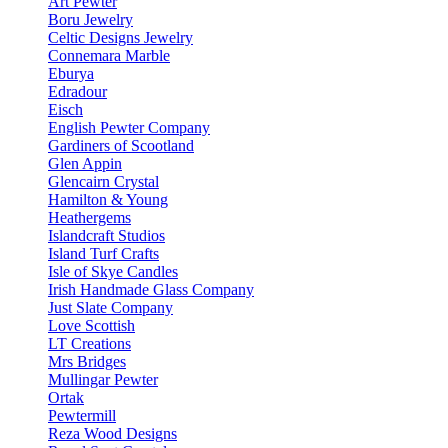
Art Pewter
Boru Jewelry
Celtic Designs Jewelry
Connemara Marble
Eburya
Edradour
Eisch
English Pewter Company
Gardiners of Scootland
Glen Appin
Glencairn Crystal
Hamilton & Young
Heathergems
Islandcraft Studios
Island Turf Crafts
Isle of Skye Candles
Irish Handmade Glass Company
Just Slate Company
Love Scottish
LT Creations
Mrs Bridges
Mullingar Pewter
Ortak
Pewtermill
Reza Wood Designs