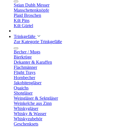
Sgian Dubh Messer
Manschettenknöpfe
Plaid Broschen
Kilt Pins
Kilt Gürtel
Trinkgefäße
Zur Kategorie Trinkgefäße
Becher / Mugs
Bierkrüge
Dekanter & Karaffen
Flachmänner
Flight Trays
Hornbecher
Jakobitengläser
Quaichs
Shotgläser
Weingläser & Sektgläser
Weinkelche aus Zinn
Whiskygläser
Whisky & Wasser
Whiskyzubehör
Geschenksets