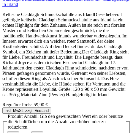
in Irland
Keltische Claddagh Schmuckschatulle aus IrlandDiese liebevoll
gefertigte keltische Claddagh Schmuckschatulle aus Irland ist ein
echtes Highlight für dein Zuhause. Außen ist sie reich mit floralen
Mustern und keltischen Ornamenten geschmückt, die die
traditionelle Handwerkskunst Irlands wunderbar widerspiegeln. Im
Inneren erwartet dich ein weicher, roter Samtstoff, der deine
Kostbarkeiten schützt. Auf dem Deckel findest du das Claddagh
Symbol, ein Zeichen mit tiefer Bedeutung.Der Claddagh Ring steht
für Liebe, Freundschaft und Loyalität. Die Legende besagt, dass
Richard Joyce aus dem irischen Fischerdorf Claddagh im 17.
Jahrhundert den ersten Claddagh Ring schmiedete, nachdem er von
Piraten gefangen genommen wurde. Getrennt von seiner Liebsten,
schuf er diesen Ring als Ausdruck seiner Sehnsucht. Das Herz
versinnbildlicht die Liebe, die Hände stehen für Vertrauen und die
Krone repräsentiert Loyalität. Größe: 120 x 90 x 50 mm Gewicht:
ca. 365 g Material: Zinn (Pewter) Handgefertigt in Irland
Regulärer Preis:
59,90 €
inkl. MwSt. zzgl. Versand
Produkt Anzahl: Gib den gewünschten Wert ein oder benutze
die Schaltflächen um die Anzahl zu erhöhen oder zu
reduzieren.