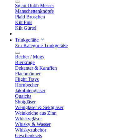
Sgian Dubh Messer
Manschettenknöpfe
Plaid Broschen
Kilt Pins
Kilt Gürtel
Trinkgefäße
Zur Kategorie Trinkgefäße
Becher / Mugs
Bierkrüge
Dekanter & Karaffen
Flachmänner
Flight Trays
Hornbecher
Jakobitengläser
Quaichs
Shotgläser
Weingläser & Sektgläser
Weinkelche aus Zinn
Whiskygläser
Whisky & Wasser
Whiskyzubehör
Geschenksets