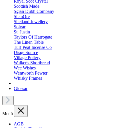
Royal Scot Crystal
Scottish Made
Sgian Dubh Company
ShanOre
Shetland Jewellery
Solvar
St. Justin
Taylors Of Harrogate
The Linen Table
Turf Peat Incense Co
Uisge Source
Village Pottery
Walker's Shortbread
Wee Wishes
Wentworth Pewter
Whisky Frames
Glossar
Menü
AGB