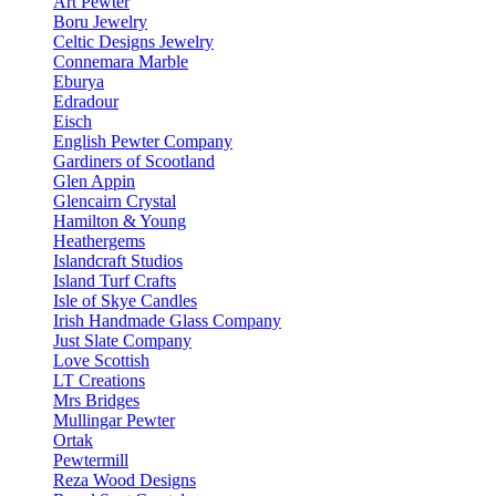
Art Pewter
Boru Jewelry
Celtic Designs Jewelry
Connemara Marble
Eburya
Edradour
Eisch
English Pewter Company
Gardiners of Scootland
Glen Appin
Glencairn Crystal
Hamilton & Young
Heathergems
Islandcraft Studios
Island Turf Crafts
Isle of Skye Candles
Irish Handmade Glass Company
Just Slate Company
Love Scottish
LT Creations
Mrs Bridges
Mullingar Pewter
Ortak
Pewtermill
Reza Wood Designs