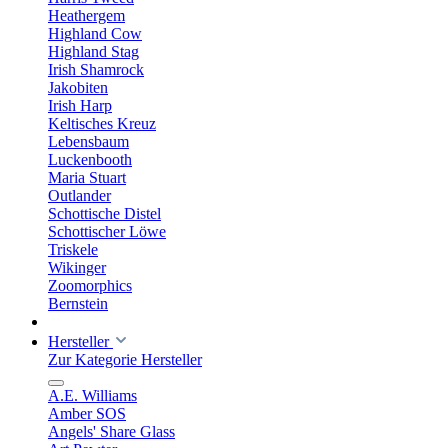
Heathergem
Highland Cow
Highland Stag
Irish Shamrock
Jakobiten
Irish Harp
Keltisches Kreuz
Lebensbaum
Luckenbooth
Maria Stuart
Outlander
Schottische Distel
Schottischer Löwe
Triskele
Wikinger
Zoomorphics
Bernstein
Hersteller
Zur Kategorie Hersteller
A.E. Williams
Amber SOS
Angels' Share Glass