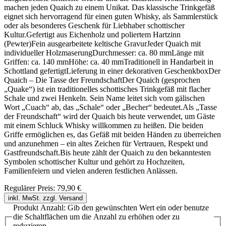
machen jeden Quaich zu einem Unikat. Das klassische Trinkgefäß
eignet sich hervorragend für einen guten Whisky, als Sammlerstück
oder als besonderes Geschenk für Liebhaber schottischer
Kultur.Gefertigt aus Eichenholz und poliertem Hartzinn
(Pewter)Fein ausgearbeitete keltische GravurJeder Quaich mit
individueller HolzmaserungDurchmesser: ca. 80 mmLänge mit
Griffen: ca. 140 mmHöhe: ca. 40 mmTraditionell in Handarbeit in
Schottland gefertigtLieferung in einer dekorativen GeschenkboxDer
Quaich – Die Tasse der FreundschaftDer Quaich (gesprochen
„Quake“) ist ein traditionelles schottisches Trinkgefäß mit flacher
Schale und zwei Henkeln. Sein Name leitet sich vom gälischen
Wort „Cuach“ ab, das „Schale“ oder „Becher“ bedeutet.Als „Tasse
der Freundschaft“ wird der Quaich bis heute verwendet, um Gäste
mit einem Schluck Whisky willkommen zu heißen. Die beiden
Griffe ermöglichen es, das Gefäß mit beiden Händen zu überreichen
und anzunehmen – ein altes Zeichen für Vertrauen, Respekt und
Gastfreundschaft.Bis heute zählt der Quaich zu den bekanntesten
Symbolen schottischer Kultur und gehört zu Hochzeiten,
Familienfeiern und vielen anderen festlichen Anlässen.
Regulärer Preis:
79,90 €
inkl. MwSt. zzgl. Versand
Produkt Anzahl: Gib den gewünschten Wert ein oder benutze
die Schaltflächen um die Anzahl zu erhöhen oder zu
reduzieren.