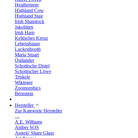
Heathergem
Highland Cow
Highland Stag
Irish Shamrock
Jakobiten
Irish Harp
Keltisches Kreuz
Lebensbaum
Luckenbooth
Maria Stuart
Outlander
Schottische Distel
Schottischer Löwe
Triskele
Wikinger
Zoomorphics
Bernstein
Hersteller
Zur Kategorie Hersteller
A.E. Williams
Amber SOS
Angels' Share Glass