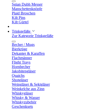
Sgian Dubh Messer
Manschettenknöpfe
Plaid Broschen
Kilt Pins
Kilt Gürtel
Trinkgefäße
Zur Kategorie Trinkgefäße
Becher / Mugs
Bierkrüge
Dekanter & Karaffen
Flachmänner
Flight Trays
Hornbecher
Jakobitengläser
Quaichs
Shotgläser
Weingläser & Sektgläser
Weinkelche aus Zinn
Whiskygläser
Whisky & Wasser
Whiskyzubehör
Geschenksets