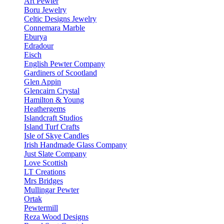
Art Pewter
Boru Jewelry
Celtic Designs Jewelry
Connemara Marble
Eburya
Edradour
Eisch
English Pewter Company
Gardiners of Scootland
Glen Appin
Glencairn Crystal
Hamilton & Young
Heathergems
Islandcraft Studios
Island Turf Crafts
Isle of Skye Candles
Irish Handmade Glass Company
Just Slate Company
Love Scottish
LT Creations
Mrs Bridges
Mullingar Pewter
Ortak
Pewtermill
Reza Wood Designs