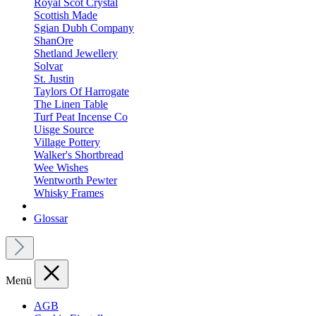
Royal Scot Crystal
Scottish Made
Sgian Dubh Company
ShanOre
Shetland Jewellery
Solvar
St. Justin
Taylors Of Harrogate
The Linen Table
Turf Peat Incense Co
Uisge Source
Village Pottery
Walker's Shortbread
Wee Wishes
Wentworth Pewter
Whisky Frames
Glossar
Menü
AGB