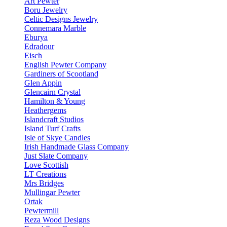
Art Pewter
Boru Jewelry
Celtic Designs Jewelry
Connemara Marble
Eburya
Edradour
Eisch
English Pewter Company
Gardiners of Scootland
Glen Appin
Glencairn Crystal
Hamilton & Young
Heathergems
Islandcraft Studios
Island Turf Crafts
Isle of Skye Candles
Irish Handmade Glass Company
Just Slate Company
Love Scottish
LT Creations
Mrs Bridges
Mullingar Pewter
Ortak
Pewtermill
Reza Wood Designs