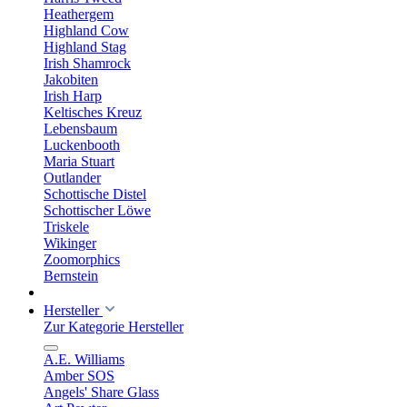
Heathergem
Highland Cow
Highland Stag
Irish Shamrock
Jakobiten
Irish Harp
Keltisches Kreuz
Lebensbaum
Luckenbooth
Maria Stuart
Outlander
Schottische Distel
Schottischer Löwe
Triskele
Wikinger
Zoomorphics
Bernstein
Hersteller
Zur Kategorie Hersteller
A.E. Williams
Amber SOS
Angels' Share Glass