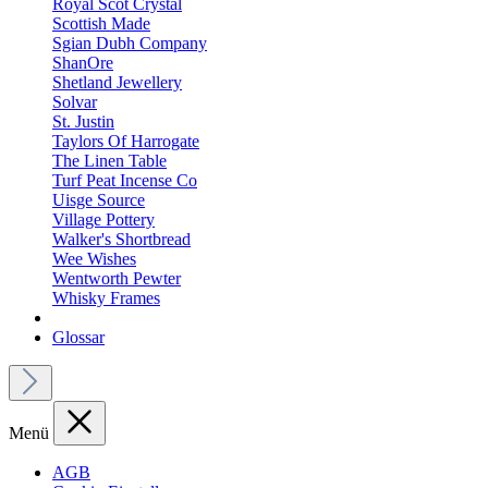
Royal Scot Crystal
Scottish Made
Sgian Dubh Company
ShanOre
Shetland Jewellery
Solvar
St. Justin
Taylors Of Harrogate
The Linen Table
Turf Peat Incense Co
Uisge Source
Village Pottery
Walker's Shortbread
Wee Wishes
Wentworth Pewter
Whisky Frames
Glossar
Menü
AGB