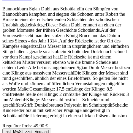
Bannockburn Sgian Dubh aus SchottlandIn den Sümpfen von
Bannockburn kämpften und siegten die Schotten unter Robert the
Bruce in einer der entscheidenden Schlachten der schottischen
UnabhängigkeitskriegeDieser Sgian Dubh erinnert an einen der
großen Momente der frühen Geschichte Schottlands.Auf der
Vorderseite sieht man den stolzen König Bruce und das Datum
seines Sieges - das Jahr 1314 .Auf der Rückseite ist der Ort des
Kampfes eingeritzt.Das Messer ist in ursprünglichem und einfachen
Stil gehalten - gerade so als ob ein Schotte den Dolch noch schnell
vor dem Kampf geschnitzt hat.Die Rückseite ist mit einem
keltischen Muster verziert, ebenso wie die braune Scheide aus
echtem LederAlle bei uns angebotenen Sgian Dubh Messer besitzen
eine Klinge aus massivem MesserstahlDie Klingen der Messer sind
rund geschliffen, ähnlich der eines Brieföffners. So gelten Sie nicht
als Waffe und können auf öffentlichen Veranstaltungen mitgeführt
werden.Maße:Gesamtlänge: 17,5 cmLänge der Klinge: 8,5
cmBreiteste Stelle der Klinge: 2 cmStärke der Klinge am Rücken: 3
mmMaterial:Klinge: Messerstahl rostfrei – Schneide rund
geschliffenGriff: Dunkelbraunes Polyresin im SchnitzoptikScheide:
Rinderleder braun mit keltischer PrägungHandgefertigt in
SchottlandDie Lieferung erfolgt in einer schicken Präsentationsbox
Regulärer Preis:
49,90 €
inkl. MwSt. zzgl. Versand