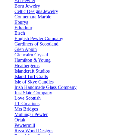
Art Pewter
Boru Jewelry
Celtic Designs Jewelry
Connemara Marble
Eburya
Edradour
Eisch
English Pewter Company
Gardiners of Scootland
Glen Appin
Glencairn Crystal
Hamilton & Young
Heathergems
Islandcraft Studios
Island Turf Crafts
Isle of Skye Candles
Irish Handmade Glass Company
Just Slate Company
Love Scottish
LT Creations
Mrs Bridges
Mullingar Pewter
Ortak
Pewtermill
Reza Wood Designs