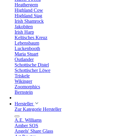
Heathergem
Highland Cow
Highland Stag
Irish Shamrock
Jakobiten
Irish Harp
Keltisches Kreuz
Lebensbaum
Luckenbooth
Maria Stuart
Outlander
Schottische Distel
Schottischer Löwe
Triskele
Wikinger
Zoomorphics
Bernstein
Hersteller
Zur Kategorie Hersteller
A.E. Williams
Amber SOS
Angels' Share Glass