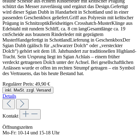
braune Scheide aus echtem Rinderleder mit keltischer Prägung
schützt das Messer zuverlässig und ergänzt das Design.Gefertigt
wird dieser Sgian Dubh in Handarbeit in Schottland und in einer
passenden Geschenkbox geliefert.Griff aus Polyresin mit keltischer
Prägung in SchnitzoptikBeidseitiges Crosshatch-MusterKlinge aus
Edelstahl mit rundem Schliff, ca. 8 cm langGesamtlänge ca. 19
cmScheide aus braunem Rinderleder mit geprägtem
MusterHandgefertigt in SchottlandLieferung in GeschenkboxDer
Sgian Dubh (gälisch für „schwarzer Dolch“ oder „versteckter
Dolch“) gehört seit dem 18. Jahrhundert zur traditionellen Highland-
Tracht. Sein Ursprung liegt im Sgian Achlais – einem früher
verdeckt getragenen Dolch unter der Achsel. Bei gesellschaftlichen
Anlässen wurde er offen im rechten Strumpf getragen – ein Symbol
des Vertrauens, das bis heute Bestand hat.
Regulärer Preis:
49,90 €
inkl. MwSt. zzgl. Versand
Details
Kontakt
Öffnungszeiten
Mo-Fr: 10-14 und 15-18 Uhr