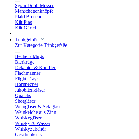
Sgian Dubh Messer
Manschettenknöpfe
Plaid Broschen
Kilt Pins
Kilt Gürtel
Trinkgefäße
Zur Kategorie Trinkgefäße
Becher / Mugs
Bierkrüge
Dekanter & Karaffen
Flachmänner
Flight Trays
Hornbecher
Jakobitengläser
Quaichs
Shotgläser
Weingläser & Sektgläser
Weinkelche aus Zinn
Whiskygläser
Whisky & Wasser
Whiskyzubehör
Geschenksets