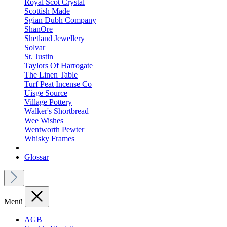
Royal Scot Crystal
Scottish Made
Sgian Dubh Company
ShanOre
Shetland Jewellery
Solvar
St. Justin
Taylors Of Harrogate
The Linen Table
Turf Peat Incense Co
Uisge Source
Village Pottery
Walker's Shortbread
Wee Wishes
Wentworth Pewter
Whisky Frames
Glossar
Menü
AGB