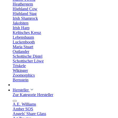
Heathergem
Highland Cow
Highland Stag
Irish Shamrock
Jakobiten
Irish Harp
Keltisches Kreuz
Lebensbaum
Luckenbooth
Maria Stuart
Outlander
Schottische Distel
Schottischer Löwe
Triskele
Wikinger
Zoomorphics
Bernstein
Hersteller
Zur Kategorie Hersteller
A.E. Williams
Amber SOS
Angels' Share Glass