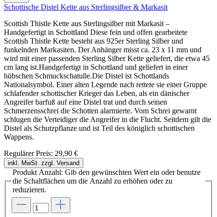
Schottische Distel Kette aus Sterlingsilber & Markasit
Scottish Thistle Kette aus Sterlingsilber mit Markasit –
Handgefertigt in Schottland Diese fein und offen gearbeitete
Scottish Thistle Kette besteht aus 925er Sterling Silber und
funkelnden Markasiten. Der Anhänger misst ca. 23 x 11 mm und
wird mit einer passenden Sterling Silber Kette geliefert, die etwa 45
cm lang ist.Handgefertigt in Schottland und geliefert in einer
hübschen Schmuckschatulle.Die Distel ist Schottlands
Nationalsymbol. Einer alten Legende nach rettete sie einer Gruppe
schlafender schottischer Krieger das Leben, als ein dänischer
Angreifer barfuß auf eine Distel trat und durch seinen
Schmerzensschrei die Schotten alarmierte. Vom Schrei gewarnt
schlugen die Verteidiger die Angreifer in die Flucht. Seitdem gilt die
Distel als Schutzpflanze und ist Teil des königlich schottischen
Wappens.
Regulärer Preis:
29,90 €
inkl. MwSt. zzgl. Versand
Produkt Anzahl: Gib den gewünschten Wert ein oder benutze
die Schaltflächen um die Anzahl zu erhöhen oder zu
reduzieren.