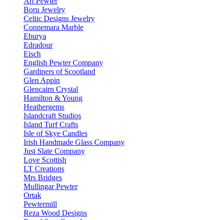
Art Pewter
Boru Jewelry
Celtic Designs Jewelry
Connemara Marble
Eburya
Edradour
Eisch
English Pewter Company
Gardiners of Scootland
Glen Appin
Glencairn Crystal
Hamilton & Young
Heathergems
Islandcraft Studios
Island Turf Crafts
Isle of Skye Candles
Irish Handmade Glass Company
Just Slate Company
Love Scottish
LT Creations
Mrs Bridges
Mullingar Pewter
Ortak
Pewtermill
Reza Wood Designs