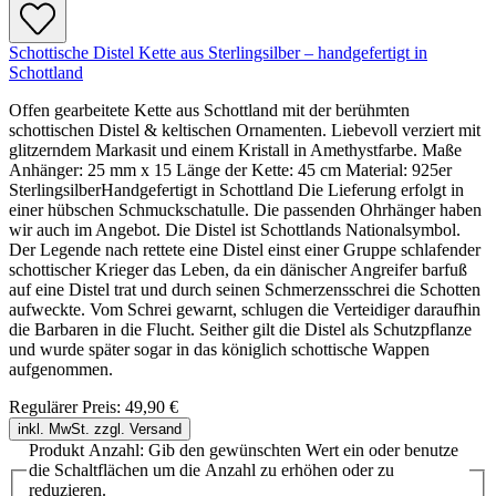
Schottische Distel Kette aus Sterlingsilber – handgefertigt in
Schottland
Offen gearbeitete Kette aus Schottland mit der berühmten
schottischen Distel & keltischen Ornamenten. Liebevoll verziert mit
glitzerndem Markasit und einem Kristall in Amethystfarbe. Maße
Anhänger: 25 mm x 15 Länge der Kette: 45 cm Material: 925er
SterlingsilberHandgefertigt in Schottland Die Lieferung erfolgt in
einer hübschen Schmuckschatulle. Die passenden Ohrhänger haben
wir auch im Angebot. Die Distel ist Schottlands Nationalsymbol.
Der Legende nach rettete eine Distel einst einer Gruppe schlafender
schottischer Krieger das Leben, da ein dänischer Angreifer barfuß
auf eine Distel trat und durch seinen Schmerzensschrei die Schotten
aufweckte. Vom Schrei gewarnt, schlugen die Verteidiger daraufhin
die Barbaren in die Flucht. Seither gilt die Distel als Schutzpflanze
und wurde später sogar in das königlich schottische Wappen
aufgenommen.
Regulärer Preis:
49,90 €
inkl. MwSt. zzgl. Versand
Produkt Anzahl: Gib den gewünschten Wert ein oder benutze
die Schaltflächen um die Anzahl zu erhöhen oder zu
reduzieren.