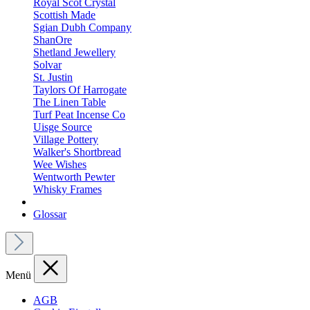
Royal Scot Crystal
Scottish Made
Sgian Dubh Company
ShanOre
Shetland Jewellery
Solvar
St. Justin
Taylors Of Harrogate
The Linen Table
Turf Peat Incense Co
Uisge Source
Village Pottery
Walker's Shortbread
Wee Wishes
Wentworth Pewter
Whisky Frames
Glossar
Menü
AGB