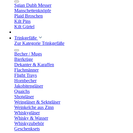
Sgian Dubh Messer
Manschettenknöpfe
Plaid Broschen
Kilt Pins
Kilt Gürtel
Trinkgefäße
Zur Kategorie Trinkgefäße
Becher / Mugs
Bierkrüge
Dekanter & Karaffen
Flachmänner
Flight Trays
Hornbecher
Jakobitengläser
Quaichs
Shotgläser
Weingläser & Sektgläser
Weinkelche aus Zinn
Whiskygläser
Whisky & Wasser
Whiskyzubehör
Geschenksets