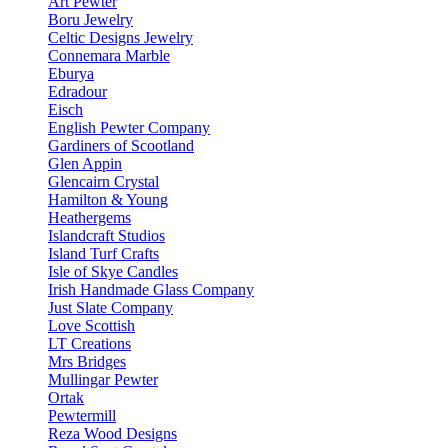
Art Pewter
Boru Jewelry
Celtic Designs Jewelry
Connemara Marble
Eburya
Edradour
Eisch
English Pewter Company
Gardiners of Scootland
Glen Appin
Glencairn Crystal
Hamilton & Young
Heathergems
Islandcraft Studios
Island Turf Crafts
Isle of Skye Candles
Irish Handmade Glass Company
Just Slate Company
Love Scottish
LT Creations
Mrs Bridges
Mullingar Pewter
Ortak
Pewtermill
Reza Wood Designs