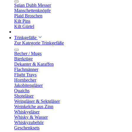
Sgian Dubh Messer
Manschettenknöpfe
Plaid Broschen
Kilt Pins
Kilt Gürtel
Trinkgefäße
Zur Kategorie Trinkgefäße
Becher / Mugs
Bierkrüge
Dekanter & Karaffen
Flachmänner
Flight Trays
Hornbecher
Jakobitengläser
Quaichs
Shotgläser
Weingläser & Sektgläser
Weinkelche aus Zinn
Whiskygläser
Whisky & Wasser
Whiskyzubehör
Geschenksets