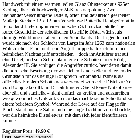
Handwerk mit einem warmen, edlen Glanz.Ohrstecker aus 925er
Sterlingsilber mit hochwertiger 24-Karat-Vergoldung Zwei
ineinander verschlungene Disteln, offen und detailreich gearbeitet
Maße je Stecker: 12 x 12 mm Verschluss: Butterfly Handgefertigt in
Schottland Lieferung in einer hübschen SchmuckschatulleEine
kurze Geschichte der schottischen DistelDie Distel wächst als
dornige Wildblume in allen Teilen Schottlands. Der Legende nach
wurde sie nach der Schlacht von Largs im Jahr 1263 zum nationalen
Wahrzeichen. Eine nordische Angriffstruppe hatte sich für einen
heimlichen Nachtangriff entschieden – doch ihr Anführer trat auf
eine Distel, und sein Schrei alarmierte die Schotten unter König
Alexander III. Sie schlugen die Angreifer zurück, beendeten damit
die nordische Besetzung der westlichen Landesteile und legten den
Grundstein für das heutige Königreich Schottland.Erstmals als
offizielles Emblem Schottlands verwendet wurde die Distel zur Zeit
von König Jakob III. im 15. Jahrhundert. Sie ist keine Nutzpflanze,
aber zäh und stachelig – nicht einfach zu greifen und auszureißen
wie gewöhnliches Unkraut. Genau das machte sie in Schottland zu
einem beliebten Symbol: Während der Löwe auf der Flagge für
Pracht stand und die Saltire auf eine lange Tradition zurückblickte,
war die heimische Distel etwas, mit dem sich jeder identifizieren
konnte.
Regulärer Preis:
49,90 €
inkl. MwSt. zzgl. Versand