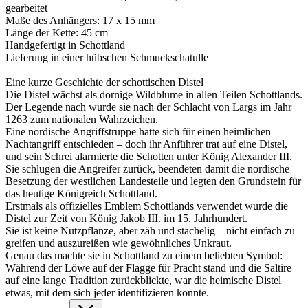
gearbeitet
Maße des Anhängers: 17 x 15 mm
Länge der Kette: 45 cm
Handgefertigt in Schottland
Lieferung in einer hübschen Schmuckschatulle
Eine kurze Geschichte der schottischen Distel
Die Distel wächst als dornige Wildblume in allen Teilen Schottlands.
Der Legende nach wurde sie nach der Schlacht von Largs im Jahr
1263 zum nationalen Wahrzeichen.
Eine nordische Angriffstruppe hatte sich für einen heimlichen
Nachtangriff entschieden – doch ihr Anführer trat auf eine Distel,
und sein Schrei alarmierte die Schotten unter König Alexander III.
Sie schlugen die Angreifer zurück, beendeten damit die nordische
Besetzung der westlichen Landesteile und legten den Grundstein für
das heutige Königreich Schottland.
Erstmals als offizielles Emblem Schottlands verwendet wurde die
Distel zur Zeit von König Jakob III. im 15. Jahrhundert.
Sie ist keine Nutzpflanze, aber zäh und stachelig – nicht einfach zu
greifen und auszureißen wie gewöhnliches Unkraut.
Genau das machte sie in Schottland zu einem beliebten Symbol:
Während der Löwe auf der Flagge für Pracht stand und die Saltire
auf eine lange Tradition zurückblickte, war die heimische Distel
etwas, mit dem sich jeder identifizieren konnte.