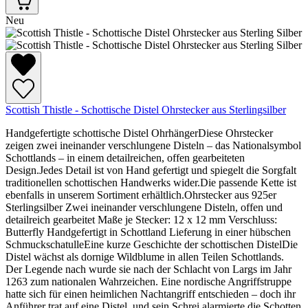
Neu
Scottish Thistle - Schottische Distel Ohrstecker aus Sterlingsilber
Handgefertigte schottische Distel OhrhängerDiese Ohrstecker
zeigen zwei ineinander verschlungene Disteln – das Nationalsymbol
Schottlands – in einem detailreichen, offen gearbeiteten
Design.Jedes Detail ist von Hand gefertigt und spiegelt die Sorgfalt
traditionellen schottischen Handwerks wider.Die passende Kette ist
ebenfalls in unserem Sortiment erhältlich.Ohrstecker aus 925er
Sterlingsilber Zwei ineinander verschlungene Disteln, offen und
detailreich gearbeitet Maße je Stecker: 12 x 12 mm Verschluss:
Butterfly Handgefertigt in Schottland Lieferung in einer hübschen
SchmuckschatulleEine kurze Geschichte der schottischen DistelDie
Distel wächst als dornige Wildblume in allen Teilen Schottlands.
Der Legende nach wurde sie nach der Schlacht von Largs im Jahr
1263 zum nationalen Wahrzeichen. Eine nordische Angriffstruppe
hatte sich für einen heimlichen Nachtangriff entschieden – doch ihr
Anführer trat auf eine Distel, und sein Schrei alarmierte die Schotten