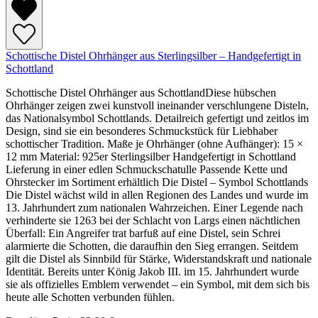
Schottische Distel Ohrhänger aus Sterlingsilber – Handgefertigt in
Schottland
Schottische Distel Ohrhänger aus SchottlandDiese hübschen
Ohrhänger zeigen zwei kunstvoll ineinander verschlungene Disteln,
das Nationalsymbol Schottlands. Detailreich gefertigt und zeitlos im
Design, sind sie ein besonderes Schmuckstück für Liebhaber
schottischer Tradition. Maße je Ohrhänger (ohne Aufhänger): 15 ×
12 mm Material: 925er Sterlingsilber Handgefertigt in Schottland
Lieferung in einer edlen Schmuckschatulle Passende Kette und
Ohrstecker im Sortiment erhältlich Die Distel – Symbol Schottlands
Die Distel wächst wild in allen Regionen des Landes und wurde im
13. Jahrhundert zum nationalen Wahrzeichen. Einer Legende nach
verhinderte sie 1263 bei der Schlacht von Largs einen nächtlichen
Überfall: Ein Angreifer trat barfuß auf eine Distel, sein Schrei
alarmierte die Schotten, die daraufhin den Sieg errangen. Seitdem
gilt die Distel als Sinnbild für Stärke, Widerstandskraft und nationale
Identität. Bereits unter König Jakob III. im 15. Jahrhundert wurde
sie als offizielles Emblem verwendet – ein Symbol, mit dem sich bis
heute alle Schotten verbunden fühlen.