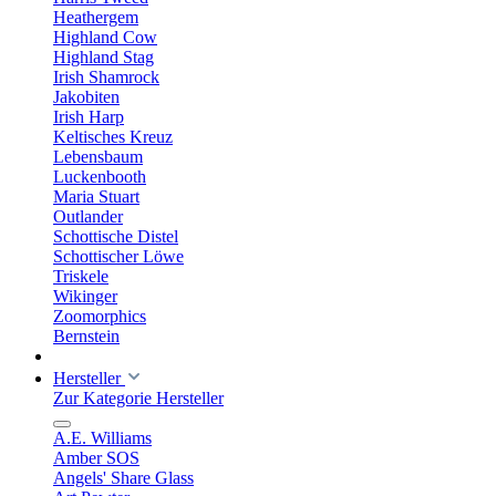
Heathergem
Highland Cow
Highland Stag
Irish Shamrock
Jakobiten
Irish Harp
Keltisches Kreuz
Lebensbaum
Luckenbooth
Maria Stuart
Outlander
Schottische Distel
Schottischer Löwe
Triskele
Wikinger
Zoomorphics
Bernstein
Hersteller
Zur Kategorie Hersteller
A.E. Williams
Amber SOS
Angels' Share Glass