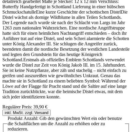
detailreich gearbeitet Maße je Stecker: 12 x 12 mm Verschluss:
Butterfly Handgefertigt in Schottland Lieferung in einer hübschen
SchmuckschatulleEine kurze Geschichte der schottischen DistelDie
Distel wächst als dornige Wildblume in allen Teilen Schottlands.
Der Legende nach wurde sie nach der Schlacht von Largs im Jahr
1263 zum nationalen Wahrzeichen. Eine nordische Angriffstruppe
hatte sich für einen heimlichen Nachtangriff entschieden – doch ihr
Anführer trat auf eine Distel, und sein Schrei alarmierte die Schotten
unter König Alexander III. Sie schlugen die Angreifer zurück,
beendeten damit die nordische Besetzung der westlichen Landesteile
und legten den Grundstein für das heutige Königreich
Schottland.Erstmals als offizielles Emblem Schottlands verwendet
wurde die Distel zur Zeit von König Jakob III. im 15. Jahrhundert.
Sie ist keine Nutzpflanze, aber zäh und stachelig – nicht einfach zu
greifen und auszureißen wie gewöhnliches Unkraut. Genau das
machte sie in Schottland zu einem beliebten Symbol: Während der
Löwe auf der Flagge für Pracht stand und die Saltire auf eine lange
Tradition zurückblickte, war die heimische Distel etwas, mit dem
sich jeder identifizieren konnte.
Regulärer Preis:
39,90 €
inkl. MwSt. zzgl. Versand
Produkt Anzahl: Gib den gewünschten Wert ein oder benutze
die Schaltflächen um die Anzahl zu erhöhen oder zu
reduzieren.