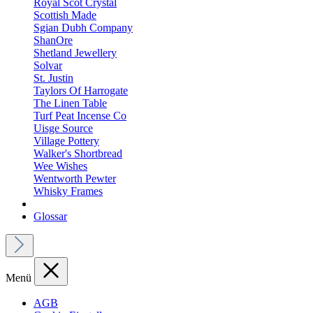
Royal Scot Crystal
Scottish Made
Sgian Dubh Company
ShanOre
Shetland Jewellery
Solvar
St. Justin
Taylors Of Harrogate
The Linen Table
Turf Peat Incense Co
Uisge Source
Village Pottery
Walker's Shortbread
Wee Wishes
Wentworth Pewter
Whisky Frames
Glossar
Menü
AGB