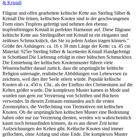
& Kristall
Filigran und offen gearbeitete keltische Kette aus Sterling Silber &
Kristall Die feinen, keltischen Knoten sind in der geschwungenen
Form eines Tropfens gefertigt und nehmen den ebenso
tropfenförmigen Kristall in perfekter Harmonie auf. Diese filigrane
keltische Kette aus Sterlingsilber mit Kristall ist ein elegantes und
zeitloses Schmuckstück, das Sie zu jedem Anlass tragen können."
Größe des Anhängers: ca. 16 x 39 mm Länge der Kette: ca. 45 cm
Material: 925er Sterling Silber & facettierter Kristall Handgefertigt
in Schottland Die Lieferung erfolgt in einer hübschen Schmuckbox
Die Entstehung der keltischen Knotenmuster führen viele
Wissenschaftler darauf zurück, dass die ursprüngliche keltische
Religion untersagte, realistische Abbildungen von Lebewesen zu
zeichnen, weil dies ihre Seele stören würde. Populär keltische
Knoten ab ca. 450 n. Chr., als der Einfluss des Christentums auf die
Kelten größer wurde. Die komplexen Muster kamen in Mode und
wurden nun gern zur Verzierung von Schriften und Büchern
verwendet. In diesem Zeitraum entstanden auch die ersten
Zoomorphics, die Verflechtung von Tiermotiven mit keltischen
Knoten. Ob die ursprünglichen keltischen Muster eine Bedeutung
haben oder nur zur Verzierung dienten, werden wir wahrscheinlich
kaum noch herausfinden können, da es aus dieser Zeit keine
Aufzeichnungen der Kelten gibt. Keltische Knoten sind immer
geflochten, ohne Anfang und ohne Ende. Die komplexen Muster