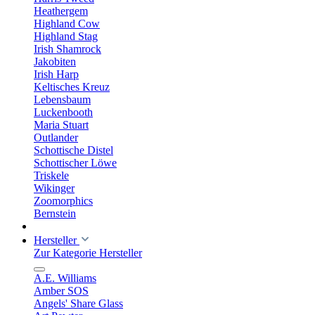
Heathergem
Highland Cow
Highland Stag
Irish Shamrock
Jakobiten
Irish Harp
Keltisches Kreuz
Lebensbaum
Luckenbooth
Maria Stuart
Outlander
Schottische Distel
Schottischer Löwe
Triskele
Wikinger
Zoomorphics
Bernstein
Hersteller
Zur Kategorie Hersteller
A.E. Williams
Amber SOS
Angels' Share Glass