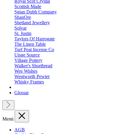
Royal Scot Crystal
Scottish Made
Sgian Dubh Company
ShanOre
Shetland Jewellery
Solvar
St. Justin
Taylors Of Harrogate
The Linen Table
Turf Peat Incense Co
Uisge Source
Village Pottery
Walker's Shortbread
Wee Wishes
Wentworth Pewter
Whisky Frames
Glossar
Menü
AGB