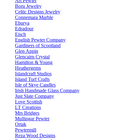
Art Pewter
Boru Jewelry
Celtic Designs Jewelry
Connemara Marble
Eburya
Edradour
Eisch
English Pewter Company
Gardiners of Scootland
Glen Appin
Glencairn Crystal
Hamilton & Young
Heathergems
Islandcraft Studios
Island Turf Crafts
Isle of Skye Candles
Irish Handmade Glass Company
Just Slate Company
Love Scottish
LT Creations
Mrs Bridges
Mullingar Pewter
Ortak
Pewtermill
Reza Wood Designs