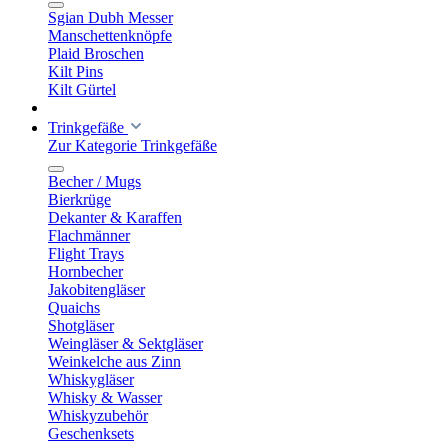
Sgian Dubh Messer
Manschettenknöpfe
Plaid Broschen
Kilt Pins
Kilt Gürtel
Trinkgefäße
Zur Kategorie Trinkgefäße
Becher / Mugs
Bierkrüge
Dekanter & Karaffen
Flachmänner
Flight Trays
Hornbecher
Jakobitengläser
Quaichs
Shotgläser
Weingläser & Sektgläser
Weinkelche aus Zinn
Whiskygläser
Whisky & Wasser
Whiskyzubehör
Geschenksets