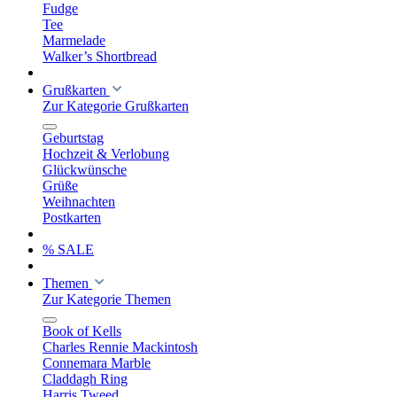
Fudge
Tee
Marmelade
Walker’s Shortbread
Grußkarten
Zur Kategorie Grußkarten
Geburtstag
Hochzeit & Verlobung
Glückwünsche
Grüße
Weihnachten
Postkarten
% SALE
Themen
Zur Kategorie Themen
Book of Kells
Charles Rennie Mackintosh
Connemara Marble
Claddagh Ring
Harris Tweed