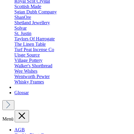
Royal Scot Crystal
Scottish Made
Sgian Dubh Company
ShanOre
Shetland Jewellery
Solvar
St. Justin
Taylors Of Harrogate
The Linen Table
Turf Peat Incense Co
Uisge Source
Village Pottery
Walker's Shortbread
Wee Wishes
Wentworth Pewter
Whisky Frames
Glossar
Menü
AGB