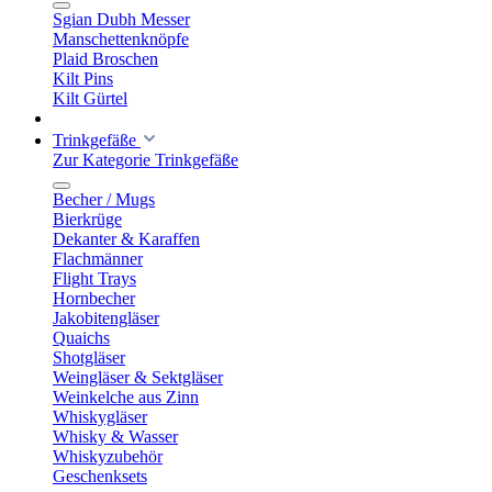
Sgian Dubh Messer
Manschettenknöpfe
Plaid Broschen
Kilt Pins
Kilt Gürtel
Trinkgefäße
Zur Kategorie Trinkgefäße
Becher / Mugs
Bierkrüge
Dekanter & Karaffen
Flachmänner
Flight Trays
Hornbecher
Jakobitengläser
Quaichs
Shotgläser
Weingläser & Sektgläser
Weinkelche aus Zinn
Whiskygläser
Whisky & Wasser
Whiskyzubehör
Geschenksets