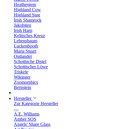
Heathergem
Highland Cow
Highland Stag
Irish Shamrock
Jakobiten
Irish Harp
Keltisches Kreuz
Lebensbaum
Luckenbooth
Maria Stuart
Outlander
Schottische Distel
Schottischer Löwe
Triskele
Wikinger
Zoomorphics
Bernstein
Hersteller
Zur Kategorie Hersteller
A.E. Williams
Amber SOS
Angels' Share Glass