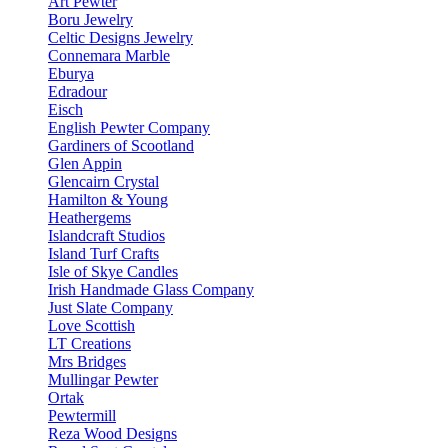
Art Pewter
Boru Jewelry
Celtic Designs Jewelry
Connemara Marble
Eburya
Edradour
Eisch
English Pewter Company
Gardiners of Scootland
Glen Appin
Glencairn Crystal
Hamilton & Young
Heathergems
Islandcraft Studios
Island Turf Crafts
Isle of Skye Candles
Irish Handmade Glass Company
Just Slate Company
Love Scottish
LT Creations
Mrs Bridges
Mullingar Pewter
Ortak
Pewtermill
Reza Wood Designs