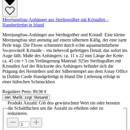
Meerjungfrau-Anhänger aus Sterlingsilber mit Kristallen –
Handgefertigt in Irland
Meerjungfrau-Anhänger aus Sterlingsilber und Kristall Eine kleine
Meerjungfrau sitzt anmutig auf einem silbernen Käfig, der eine zarte
Perle trägt. Die Flosse schimmert durch echte aquamarinfarbene
Swarovski® Kristalle – ein liebevoll gefertigtes Detail, das sofort ins
Auge fällt. Maße des Anhängers: ca. 11 x 22 mm Länge der Kette:
ca. 45 cm + 5 cm Verlängerung Material: 925er Sterlingsilber mit
Kristallen Auf der Rückseite des Anhängers befindet sich die
Prägung des Herstellers und der Silberstempel aus dem Assay Office
in Dublin Castle Handgefertigt in Irland Die Lieferung erfolgt in
einer hübschen Schmuckbox
Regulärer Preis:
89,90 €
inkl. MwSt. zzgl. Versand
Produkt Anzahl: Gib den gewünschten Wert ein oder benutze
die Schaltflächen um die Anzahl zu erhöhen oder zu
reduzieren.