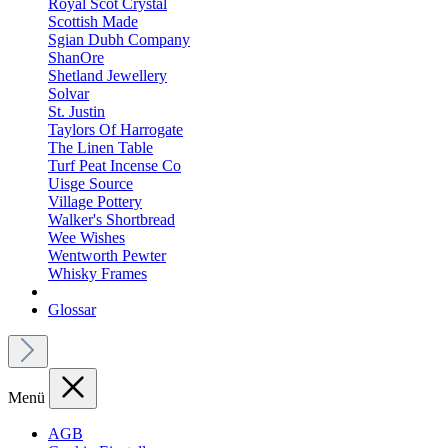
Royal Scot Crystal
Scottish Made
Sgian Dubh Company
ShanOre
Shetland Jewellery
Solvar
St. Justin
Taylors Of Harrogate
The Linen Table
Turf Peat Incense Co
Uisge Source
Village Pottery
Walker's Shortbread
Wee Wishes
Wentworth Pewter
Whisky Frames
Glossar
Menü
AGB