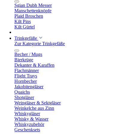
Sgian Dubh Messer
Manschettenknöpfe
Plaid Broschen
Kilt Pins
Kilt Gürtel
Trinkgefäße
Zur Kategorie Trinkgefäße
Becher / Mugs
Bierkrüge
Dekanter & Karaffen
Flachmänner
Flight Trays
Hornbecher
Jakobitengläser
Quaichs
Shotgläser
Weingläser & Sektgläser
Weinkelche aus Zinn
Whiskygläser
Whisky & Wasser
Whiskyzubehör
Geschenksets