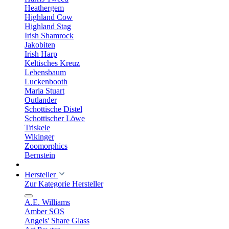
Heathergem
Highland Cow
Highland Stag
Irish Shamrock
Jakobiten
Irish Harp
Keltisches Kreuz
Lebensbaum
Luckenbooth
Maria Stuart
Outlander
Schottische Distel
Schottischer Löwe
Triskele
Wikinger
Zoomorphics
Bernstein
Hersteller
Zur Kategorie Hersteller
A.E. Williams
Amber SOS
Angels' Share Glass