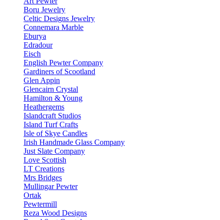
Art Pewter
Boru Jewelry
Celtic Designs Jewelry
Connemara Marble
Eburya
Edradour
Eisch
English Pewter Company
Gardiners of Scootland
Glen Appin
Glencairn Crystal
Hamilton & Young
Heathergems
Islandcraft Studios
Island Turf Crafts
Isle of Skye Candles
Irish Handmade Glass Company
Just Slate Company
Love Scottish
LT Creations
Mrs Bridges
Mullingar Pewter
Ortak
Pewtermill
Reza Wood Designs