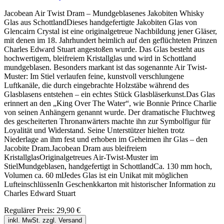
Jacobean Air Twist Dram – Mundgeblasenes Jakobiten Whisky
Glas aus SchottlandDieses handgefertigte Jakobiten Glas von
Glencairn Crystal ist eine originalgetreue Nachbildung jener Gläser,
mit denen im 18. Jahrhundert heimlich auf den geflüchteten Prinzen
Charles Edward Stuart angestoßen wurde. Das Glas besteht aus
hochwertigem, bleifreiem Kristallglas und wird in Schottland
mundgeblasen. Besonders markant ist das sogenannte Air Twist-
Muster: Im Stiel verlaufen feine, kunstvoll verschlungene
Luftkanäle, die durch eingebrachte Holzstäbe während des
Glasblasens entstehen – ein echtes Stück Glasbläserkunst.Das Glas
erinnert an den „King Over The Water“, wie Bonnie Prince Charlie
von seinen Anhängern genannt wurde. Der dramatische Fluchtweg
des gescheiterten Thronanwärters machte ihn zur Symbolfigur für
Loyalität und Widerstand. Seine Unterstützer hielten trotz
Niederlage an ihm fest und erhoben im Geheimen ihr Glas – den
Jacobite Dram.Jacobean Dram aus bleifreiem
KristallglasOriginalgetreues Air-Twist-Muster im
StielMundgeblasen, handgefertigt in SchottlandCa. 130 mm hoch,
Volumen ca. 60 mlJedes Glas ist ein Unikat mit möglichen
LufteinschlüssenIn Geschenkkarton mit historischer Information zu
Charles Edward Stuart
Regulärer Preis:
29,90 €
inkl. MwSt. zzgl. Versand