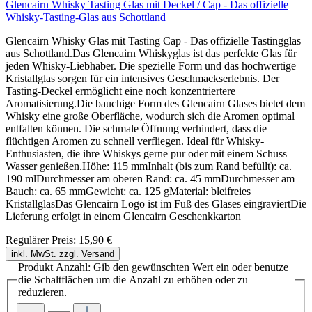
Glencairn Whisky Tasting Glas mit Deckel / Cap - Das offizielle
Whisky-Tasting-Glas aus Schottland
Glencairn Whisky Glas mit Tasting Cap - Das offizielle Tastingglas
aus Schottland.Das Glencairn Whiskyglas ist das perfekte Glas für
jeden Whisky-Liebhaber. Die spezielle Form und das hochwertige
Kristallglas sorgen für ein intensives Geschmackserlebnis. Der
Tasting-Deckel ermöglicht eine noch konzentriertere
Aromatisierung.Die bauchige Form des Glencairn Glases bietet dem
Whisky eine große Oberfläche, wodurch sich die Aromen optimal
entfalten können. Die schmale Öffnung verhindert, dass die
flüchtigen Aromen zu schnell verfliegen. Ideal für Whisky-
Enthusiasten, die ihre Whiskys gerne pur oder mit einem Schuss
Wasser genießen.Höhe: 115 mmInhalt (bis zum Rand befüllt): ca.
190 mlDurchmesser am oberen Rand: ca. 45 mmDurchmesser am
Bauch: ca. 65 mmGewicht: ca. 125 gMaterial: bleifreies
KristallglasDas Glencairn Logo ist im Fuß des Glases eingraviertDie
Lieferung erfolgt in einem Glencairn Geschenkkarton
Regulärer Preis:
15,90 €
inkl. MwSt. zzgl. Versand
Produkt Anzahl: Gib den gewünschten Wert ein oder benutze
die Schaltflächen um die Anzahl zu erhöhen oder zu
reduzieren.