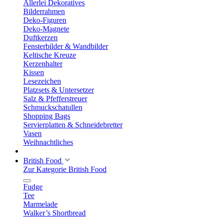
Allerlei Dekoratives
Bilderrahmen
Deko-Figuren
Deko-Magnete
Duftkerzen
Fensterbilder & Wandbilder
Keltische Kreuze
Kerzenhalter
Kissen
Lesezeichen
Platzsets & Untersetzer
Salz & Pfefferstreuer
Schmuckschatullen
Shopping Bags
Servierplatten & Schneidebretter
Vasen
Weihnachtliches
British Food
Zur Kategorie British Food
Fudge
Tee
Marmelade
Walker’s Shortbread