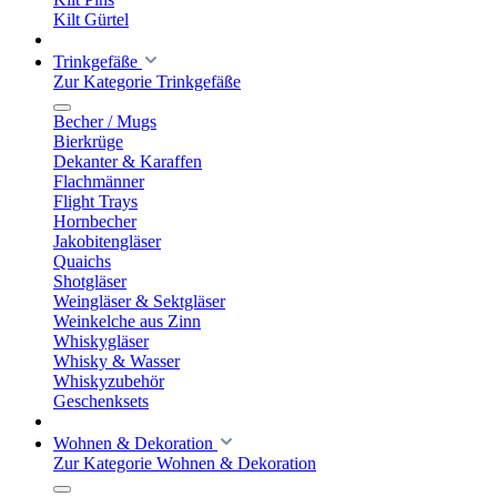
Kilt Gürtel
Trinkgefäße
Zur Kategorie Trinkgefäße
Becher / Mugs
Bierkrüge
Dekanter & Karaffen
Flachmänner
Flight Trays
Hornbecher
Jakobitengläser
Quaichs
Shotgläser
Weingläser & Sektgläser
Weinkelche aus Zinn
Whiskygläser
Whisky & Wasser
Whiskyzubehör
Geschenksets
Wohnen & Dekoration
Zur Kategorie Wohnen & Dekoration