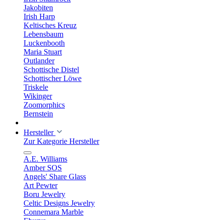
Jakobiten
Irish Harp
Keltisches Kreuz
Lebensbaum
Luckenbooth
Maria Stuart
Outlander
Schottische Distel
Schottischer Löwe
Triskele
Wikinger
Zoomorphics
Bernstein
Hersteller
Zur Kategorie Hersteller
A.E. Williams
Amber SOS
Angels' Share Glass
Art Pewter
Boru Jewelry
Celtic Designs Jewelry
Connemara Marble