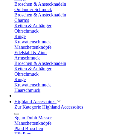
Broschen & Anstecknadeln
Outlander Schmuck
Broschen & Anstecknadeln
Charms
Ketten & Anhänger
Ohrschmuck
Ringe
Krawattenschmuck
Manschettenknöpfe
Edelstahl & Zinn
Armschmuck
Broschen & Anstecknadeln
Ketten & Anhänger
Ohrschmuck
Ringe
Krawattenschmuck
Haarschmuck
Highland Accessoires
Zur Kategorie Highland Accessoires
Sgian Dubh Messer
Manschettenknöpfe
Plaid Broschen
Kilt Pins