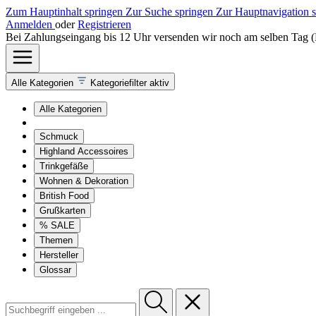
Zum Hauptinhalt springen
Zur Suche springen
Zur Hauptnavigation 
Anmelden
oder
Registrieren
Bei Zahlungseingang bis 12 Uhr versenden wir noch am selben Tag 
Alle Kategorien
Kategoriefilter aktiv
Alle Kategorien
Schmuck
Highland Accessoires
Trinkgefäße
Wohnen & Dekoration
British Food
Grußkarten
% SALE
Themen
Hersteller
Glossar