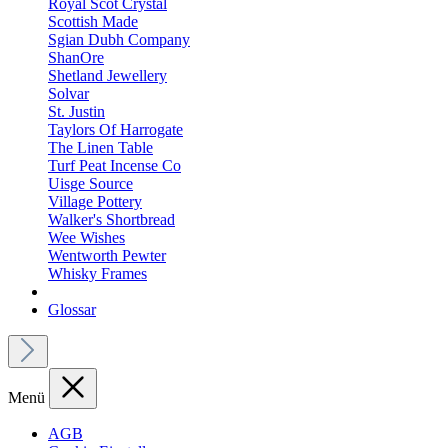
Royal Scot Crystal
Scottish Made
Sgian Dubh Company
ShanOre
Shetland Jewellery
Solvar
St. Justin
Taylors Of Harrogate
The Linen Table
Turf Peat Incense Co
Uisge Source
Village Pottery
Walker's Shortbread
Wee Wishes
Wentworth Pewter
Whisky Frames
Glossar
Menü
AGB