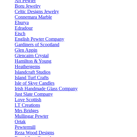
Art Pewter
Boru Jewelry
Celtic Designs Jewelry
Connemara Marble
Eburya
Edradour
Eisch
English Pewter Company
Gardiners of Scootland
Glen Appin
Glencairn Crystal
Hamilton & Young
Heathergems
Islandcraft Studios
Island Turf Crafts
Isle of Skye Candles
Irish Handmade Glass Company
Just Slate Company
Love Scottish
LT Creations
Mrs Bridges
Mullingar Pewter
Ortak
Pewtermill
Reza Wood Designs