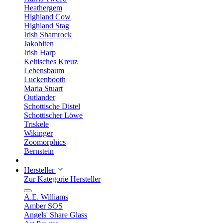
Heathergem
Highland Cow
Highland Stag
Irish Shamrock
Jakobiten
Irish Harp
Keltisches Kreuz
Lebensbaum
Luckenbooth
Maria Stuart
Outlander
Schottische Distel
Schottischer Löwe
Triskele
Wikinger
Zoomorphics
Bernstein
Hersteller
Zur Kategorie Hersteller
A.E. Williams
Amber SOS
Angels' Share Glass