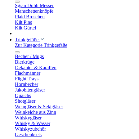
Sgian Dubh Messer
Manschettenknöpfe
Plaid Broschen
Kilt Pins
Kilt Gürtel
Trinkgefäße
Zur Kategorie Trinkgefäße
Becher / Mugs
Bierkrüge
Dekanter & Karaffen
Flachmänner
Flight Trays
Hornbecher
Jakobitengläser
Quaichs
Shotgläser
Weingläser & Sektgläser
Weinkelche aus Zinn
Whiskygläser
Whisky & Wasser
Whiskyzubehör
Geschenksets