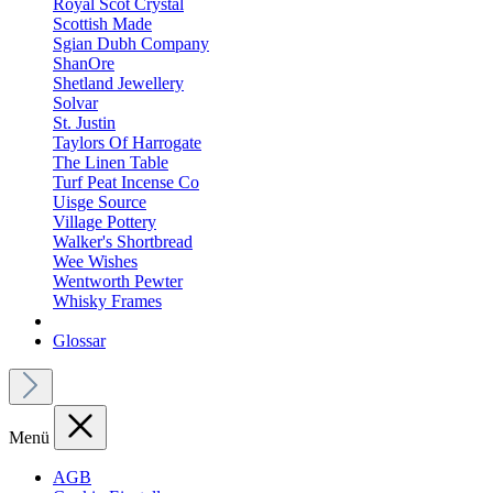
Royal Scot Crystal
Scottish Made
Sgian Dubh Company
ShanOre
Shetland Jewellery
Solvar
St. Justin
Taylors Of Harrogate
The Linen Table
Turf Peat Incense Co
Uisge Source
Village Pottery
Walker's Shortbread
Wee Wishes
Wentworth Pewter
Whisky Frames
Glossar
Menü
AGB