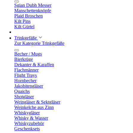
Sgian Dubh Messer
Manschettenknöpfe
Plaid Broschen
Kilt Pins
Kilt Gürtel
Trinkgefäße
Zur Kategorie Trinkgefäße
Becher / Mugs
Bierkrüge
Dekanter & Karaffen
Flachmänner
Flight Trays
Hornbecher
Jakobitengläser
Quaichs
Shotgläser
Weingläser & Sektgläser
Weinkelche aus Zinn
Whiskygläser
Whisky & Wasser
Whiskyzubehör
Geschenksets