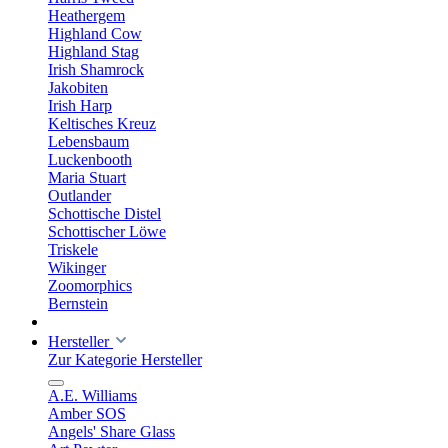
Heathergem
Highland Cow
Highland Stag
Irish Shamrock
Jakobiten
Irish Harp
Keltisches Kreuz
Lebensbaum
Luckenbooth
Maria Stuart
Outlander
Schottische Distel
Schottischer Löwe
Triskele
Wikinger
Zoomorphics
Bernstein
Hersteller
Zur Kategorie Hersteller
A.E. Williams
Amber SOS
Angels' Share Glass