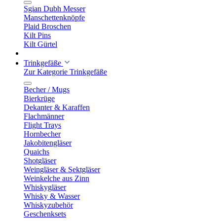
Sgian Dubh Messer
Manschettenknöpfe
Plaid Broschen
Kilt Pins
Kilt Gürtel
Trinkgefäße
Zur Kategorie Trinkgefäße
Becher / Mugs
Bierkrüge
Dekanter & Karaffen
Flachmänner
Flight Trays
Hornbecher
Jakobitengläser
Quaichs
Shotgläser
Weingläser & Sektgläser
Weinkelche aus Zinn
Whiskygläser
Whisky & Wasser
Whiskyzubehör
Geschenksets