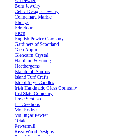
Art Pewter
Boru Jewelry
Celtic Designs Jewelry
Connemara Marble
Eburya
Edradour
Eisch
English Pewter Company
Gardiners of Scootland
Glen Appin
Glencairn Crystal
Hamilton & Young
Heathergems
Islandcraft Studios
Island Turf Crafts
Isle of Skye Candles
Irish Handmade Glass Company
Just Slate Company
Love Scottish
LT Creations
Mrs Bridges
Mullingar Pewter
Ortak
Pewtermill
Reza Wood Designs