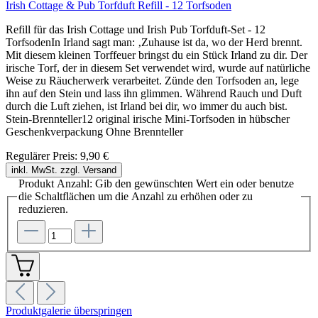
Irish Cottage & Pub Torfduft Refill - 12 Torfsoden
Refill für das Irish Cottage und Irish Pub Torfduft-Set - 12
TorfsodenIn Irland sagt man: ‚Zuhause ist da, wo der Herd brennt.
Mit diesem kleinen Torffeuer bringst du ein Stück Irland zu dir. Der
irische Torf, der in diesem Set verwendet wird, wurde auf natürliche
Weise zu Räucherwerk verarbeitet. Zünde den Torfsoden an, lege
ihn auf den Stein und lass ihn glimmen. Während Rauch und Duft
durch die Luft ziehen, ist Irland bei dir, wo immer du auch bist.
Stein-Brennteller12 original irische Mini-Torfsoden in hübscher
Geschenkverpackung Ohne Brennteller
Regulärer Preis:
9,90 €
inkl. MwSt. zzgl. Versand
Produkt Anzahl: Gib den gewünschten Wert ein oder benutze
die Schaltflächen um die Anzahl zu erhöhen oder zu
reduzieren.
Produktgalerie überspringen