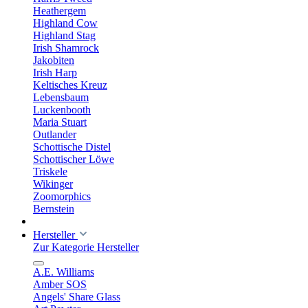
Heathergem
Highland Cow
Highland Stag
Irish Shamrock
Jakobiten
Irish Harp
Keltisches Kreuz
Lebensbaum
Luckenbooth
Maria Stuart
Outlander
Schottische Distel
Schottischer Löwe
Triskele
Wikinger
Zoomorphics
Bernstein
Hersteller
Zur Kategorie Hersteller
A.E. Williams
Amber SOS
Angels' Share Glass