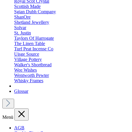
Royal Scot Crystal
Scottish Made
Sgian Dubh Company
ShanOre
Shetland Jewellery
Solvar
St. Justin
Taylors Of Harrogate
The Linen Table
Turf Peat Incense Co
Uisge Source
Village Pottery
Walker's Shortbread
Wee Wishes
Wentworth Pewter
Whisky Frames
Glossar
Menü
AGB