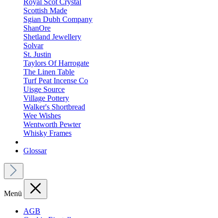
Royal Scot Crystal
Scottish Made
Sgian Dubh Company
ShanOre
Shetland Jewellery
Solvar
St. Justin
Taylors Of Harrogate
The Linen Table
Turf Peat Incense Co
Uisge Source
Village Pottery
Walker's Shortbread
Wee Wishes
Wentworth Pewter
Whisky Frames
Glossar
Menü
AGB