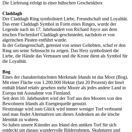
Die Lieferung erfolgt in einer hübschen Geschenkbox
Claddagh
Der Claddagh Ring symbolisiert Liebe, Freundschaft und Loyalität.
Das erste Claddagh Symbol in Form eines Ringes, wurde der
Legende nach im 17. Jahrhundert von Richard Joyce aus dem
irischen Fischerdorf Claddagh geschmiedet, nachdem er von
algerischen Piraten entführt wurde.
In der Gefangenschaft, getrennt von seiner Geliebten, schuf er den
Ring um seine Sehnsucht zu zeigen. Das Herz symbolisiert die
Liebe, die Hände das Vertrauen und die Krone dient als Symbol für
die Loyalität.
Bog
Eines der charakteristischsten Merkmale Irlands ist das Moor (Bog).
Mit einer Fläche von 1.200.000 Hektar (fast 20 Prozent) der Insel
enthält Irland relativ gesehen mehr Moore als jedes andere Land in
Europa mit Ausnahme von Finnland.
Seit dem 10. Jahrhundert wird der Torf aus den Mooren von den
Bewohnern Irlands als Energiequelle genutzt.
Heutzutage wird zum Glück wird immer weniger Torf verbrannt
und man findet Alternativen um dieses Andenken an die irische
Identität zu wahren.
So haben unsere Künstler aus Irland den antiken Torf für sich
entdeckt um daraus wundervolle Bilderrahmen, Skulpturen und