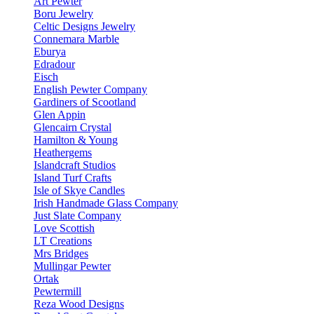
Art Pewter
Boru Jewelry
Celtic Designs Jewelry
Connemara Marble
Eburya
Edradour
Eisch
English Pewter Company
Gardiners of Scootland
Glen Appin
Glencairn Crystal
Hamilton & Young
Heathergems
Islandcraft Studios
Island Turf Crafts
Isle of Skye Candles
Irish Handmade Glass Company
Just Slate Company
Love Scottish
LT Creations
Mrs Bridges
Mullingar Pewter
Ortak
Pewtermill
Reza Wood Designs