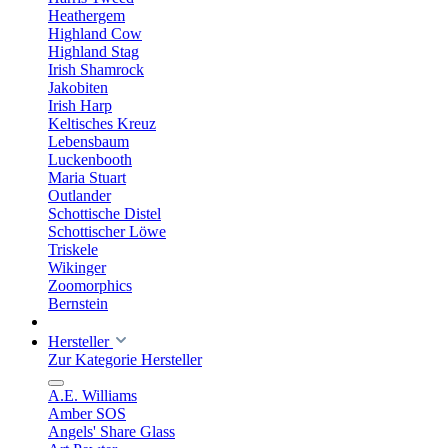
Heathergem
Highland Cow
Highland Stag
Irish Shamrock
Jakobiten
Irish Harp
Keltisches Kreuz
Lebensbaum
Luckenbooth
Maria Stuart
Outlander
Schottische Distel
Schottischer Löwe
Triskele
Wikinger
Zoomorphics
Bernstein
Hersteller
Zur Kategorie Hersteller
A.E. Williams
Amber SOS
Angels' Share Glass