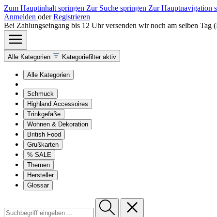
Zum Hauptinhalt springen
Zur Suche springen
Zur Hauptnavigation 
Anmelden
oder
Registrieren
Bei Zahlungseingang bis 12 Uhr versenden wir noch am selben Tag 
Alle Kategorien
Kategoriefilter aktiv
Alle Kategorien
Schmuck
Highland Accessoires
Trinkgefäße
Wohnen & Dekoration
British Food
Grußkarten
% SALE
Themen
Hersteller
Glossar