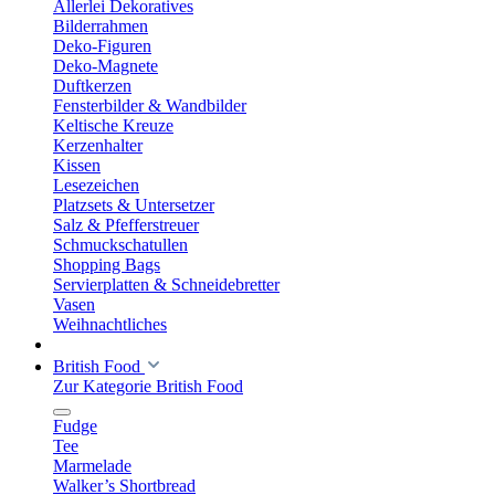
Allerlei Dekoratives
Bilderrahmen
Deko-Figuren
Deko-Magnete
Duftkerzen
Fensterbilder & Wandbilder
Keltische Kreuze
Kerzenhalter
Kissen
Lesezeichen
Platzsets & Untersetzer
Salz & Pfefferstreuer
Schmuckschatullen
Shopping Bags
Servierplatten & Schneidebretter
Vasen
Weihnachtliches
British Food
Zur Kategorie British Food
Fudge
Tee
Marmelade
Walker’s Shortbread