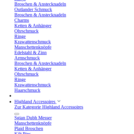
Broschen & Anstecknadeln
Outlander Schmuck
Broschen & Anstecknadeln
Charms
Ketten & Anhänger
Ohrschmuck
Ringe
Krawattenschmuck
Manschettenknöpfe
Edelstahl & Zinn
Armschmuck
Broschen & Anstecknadeln
Ketten & Anhänger
Ohrschmuck
Ringe
Krawattenschmuck
Haarschmuck
Highland Accessoires
Zur Kategorie Highland Accessoires
Sgian Dubh Messer
Manschettenknöpfe
Plaid Broschen
Kilt Pins