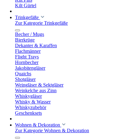
Kilt Gürtel
Trinkgefäße
Zur Kategorie Trinkgefäße
Becher / Mugs
Bierkrüge
Dekanter & Karaffen
Flachmänner
Flight Trays
Hornbecher
Jakobitengläser
Quaichs
Shotgläser
Weingläser & Sektgläser
Weinkelche aus Zinn
Whiskygläser
Whisky & Wasser
Whiskyzubehör
Geschenksets
Wohnen & Dekoration
Zur Kategorie Wohnen & Dekoration