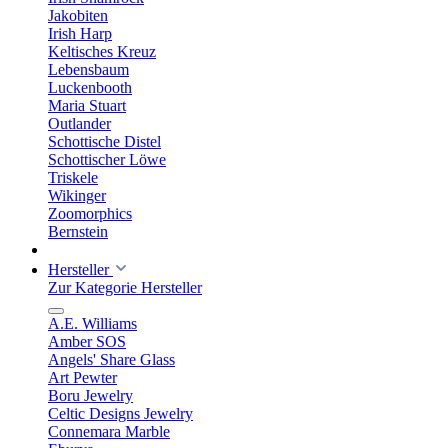
Jakobiten
Irish Harp
Keltisches Kreuz
Lebensbaum
Luckenbooth
Maria Stuart
Outlander
Schottische Distel
Schottischer Löwe
Triskele
Wikinger
Zoomorphics
Bernstein
Hersteller
Zur Kategorie Hersteller
A.E. Williams
Amber SOS
Angels' Share Glass
Art Pewter
Boru Jewelry
Celtic Designs Jewelry
Connemara Marble