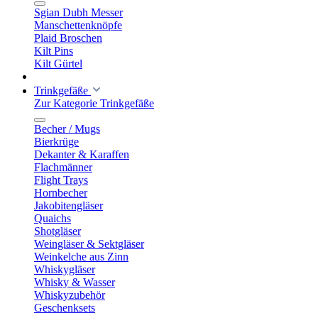
Sgian Dubh Messer
Manschettenknöpfe
Plaid Broschen
Kilt Pins
Kilt Gürtel
Trinkgefäße
Zur Kategorie Trinkgefäße
Becher / Mugs
Bierkrüge
Dekanter & Karaffen
Flachmänner
Flight Trays
Hornbecher
Jakobitengläser
Quaichs
Shotgläser
Weingläser & Sektgläser
Weinkelche aus Zinn
Whiskygläser
Whisky & Wasser
Whiskyzubehör
Geschenksets