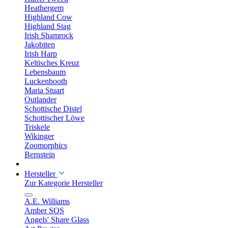
Heathergem
Highland Cow
Highland Stag
Irish Shamrock
Jakobiten
Irish Harp
Keltisches Kreuz
Lebensbaum
Luckenbooth
Maria Stuart
Outlander
Schottische Distel
Schottischer Löwe
Triskele
Wikinger
Zoomorphics
Bernstein
Hersteller
Zur Kategorie Hersteller
A.E. Williams
Amber SOS
Angels' Share Glass