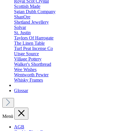
Royal Scot Crystal
Scottish Made
Sgian Dubh Company
ShanOre
Shetland Jewellery
Solvar
St. Justin
Taylors Of Harrogate
The Linen Table
Turf Peat Incense Co
Uisge Source
Village Pottery
Walker's Shortbread
Wee Wishes
Wentworth Pewter
Whisky Frames
Glossar
Menü
AGB