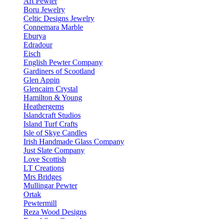
Art Pewter
Boru Jewelry
Celtic Designs Jewelry
Connemara Marble
Eburya
Edradour
Eisch
English Pewter Company
Gardiners of Scootland
Glen Appin
Glencairn Crystal
Hamilton & Young
Heathergems
Islandcraft Studios
Island Turf Crafts
Isle of Skye Candles
Irish Handmade Glass Company
Just Slate Company
Love Scottish
LT Creations
Mrs Bridges
Mullingar Pewter
Ortak
Pewtermill
Reza Wood Designs