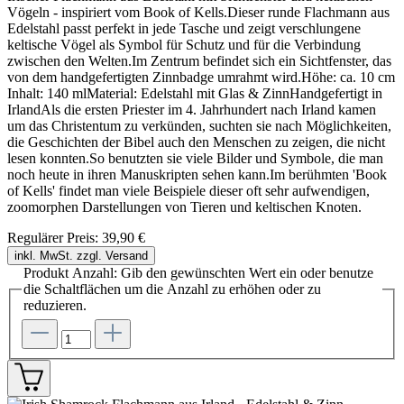
Vögeln - inspiriert vom Book of Kells.Dieser runde Flachmann aus
Edelstahl passt perfekt in jede Tasche und zeigt verschlungene
keltische Vögel als Symbol für Schutz und für die Verbindung
zwischen den Welten.Im Zentrum befindet sich ein Sichtfenster, das
von dem handgefertigten Zinnbadge umrahmt wird.Höhe: ca. 10 cm
Inhalt: 140 mlMaterial: Edelstahl mit Glas & ZinnHandgefertigt in
IrlandAls die ersten Priester im 4. Jahrhundert nach Irland kamen
um das Christentum zu verkünden, suchten sie nach Möglichkeiten,
die Geschichten der Bibel auch den Menschen zu zeigen, die nicht
lesen konnten.So benutzten sie viele Bilder und Symbole, die man
noch heute in ihren Manuskripten sehen kann.Im berühmten 'Book
of Kells' findet man viele Beispiele dieser oft sehr aufwendigen,
zoomorphen Darstellungen von Tieren und keltischen Knoten.
Regulärer Preis:
39,90 €
inkl. MwSt. zzgl. Versand
Produkt Anzahl: Gib den gewünschten Wert ein oder benutze
die Schaltflächen um die Anzahl zu erhöhen oder zu
reduzieren.