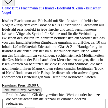
Celtic Birds Flachmann aus Irland - Edelstahl & Zinn - keltischer
Vogel
Irischer Flachmann aus Edelstahl mit Sichtfenster und keltischen
Vögeln - inspiriert vom Book of Kells.Dieser runde Flachmann aus
Edelstahl passt perfekt in jede Tasche und zeigt verschlungene
keltische Vögel als Symbol für Schutz und für die Verbindung
zwischen den Welten.Im Zentrum befindet sich ein Sichtfenster, das
von dem handgefertigten Zinnbadge umrahmt wird.Höhe: ca. 10 cm
Inhalt: 140 mlMaterial: Edelstahl mit Glas & ZinnHandgefertigt in
IrlandAls die ersten Priester im 4. Jahrhundert nach Irland kamen
um das Christentum zu verkünden, suchten sie nach Möglichkeiten,
die Geschichten der Bibel auch den Menschen zu zeigen, die nicht
lesen konnten.So benutzten sie viele Bilder und Symbole, die man
noch heute in ihren Manuskripten sehen kann.Im berühmten 'Book
of Kells' findet man viele Beispiele dieser oft sehr aufwendigen,
zoomorphen Darstellungen von Tieren und keltischen Knoten.
Regulärer Preis:
39,90 €
inkl. MwSt. zzgl. Versand
Produkt Anzahl: Gib den gewünschten Wert ein oder benutze
die Schaltflächen um die Anzahl zu erhöhen oder zu
reduzieren.