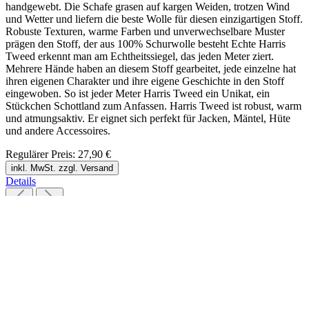
handgewebt. Die Schafe grasen auf kargen Weiden, trotzen Wind
und Wetter und liefern die beste Wolle für diesen einzigartigen Stoff.
Robuste Texturen, warme Farben und unverwechselbare Muster
prägen den Stoff, der aus 100% Schurwolle besteht Echte Harris
Tweed erkennt man am Echtheitssiegel, das jeden Meter ziert.
Mehrere Hände haben an diesem Stoff gearbeitet, jede einzelne hat
ihren eigenen Charakter und ihre eigene Geschichte in den Stoff
eingewoben. So ist jeder Meter Harris Tweed ein Unikat, ein
Stückchen Schottland zum Anfassen. Harris Tweed ist robust, warm
und atmungsaktiv. Er eignet sich perfekt für Jacken, Mäntel, Hüte
und andere Accessoires.
Regulärer Preis:
27,90 €
inkl. MwSt. zzgl. Versand
Details
Kontakt
Öffnungszeiten
Mo-Fr: 10-14 und 15-18 Uhr
Telefon: +49 5032 9673767