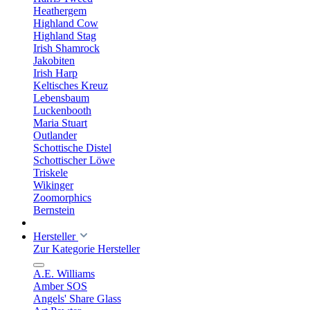
Heathergem
Highland Cow
Highland Stag
Irish Shamrock
Jakobiten
Irish Harp
Keltisches Kreuz
Lebensbaum
Luckenbooth
Maria Stuart
Outlander
Schottische Distel
Schottischer Löwe
Triskele
Wikinger
Zoomorphics
Bernstein
Hersteller
Zur Kategorie Hersteller
A.E. Williams
Amber SOS
Angels' Share Glass