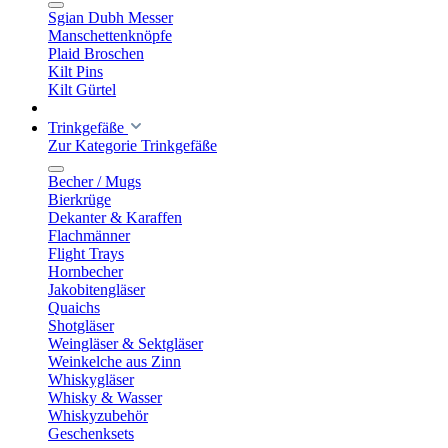
Sgian Dubh Messer
Manschettenknöpfe
Plaid Broschen
Kilt Pins
Kilt Gürtel
Trinkgefäße
Zur Kategorie Trinkgefäße
Becher / Mugs
Bierkrüge
Dekanter & Karaffen
Flachmänner
Flight Trays
Hornbecher
Jakobitengläser
Quaichs
Shotgläser
Weingläser & Sektgläser
Weinkelche aus Zinn
Whiskygläser
Whisky & Wasser
Whiskyzubehör
Geschenksets