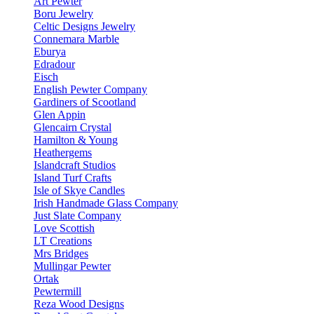
Art Pewter
Boru Jewelry
Celtic Designs Jewelry
Connemara Marble
Eburya
Edradour
Eisch
English Pewter Company
Gardiners of Scootland
Glen Appin
Glencairn Crystal
Hamilton & Young
Heathergems
Islandcraft Studios
Island Turf Crafts
Isle of Skye Candles
Irish Handmade Glass Company
Just Slate Company
Love Scottish
LT Creations
Mrs Bridges
Mullingar Pewter
Ortak
Pewtermill
Reza Wood Designs