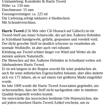
Ummantelung: Kunstleder & Harris Tweed
Höhe: ca. 150 mm
Durchmesser: 55 mm
Fassungsvermögen: ca. 225 ml
Die Lieferung erfolgt inklusive 4 Shotbechern
Mit Schraubverschluss.
Harris Tweed
(Clò Mór oder Clò Hearach auf Gälisch) ist ein
Tweed-Stoff aus reiner Schurwolle, der auf den Äußeren Hebriden
in Schottland handgewebt, gefärbt, gesponnen und veredelt wird.
Der dicht gewebte Stoff ist deutlich schwerer zu verarbeiten als
normale Wollstoffe, ist aber auch viel robuster.
Kleidung aus Tweed schützt länger vor Wind und Wetter als die
meisten anderen Naturstoffe.
Die Menschen auf den Äußeren Hebriden in Schottland weben seit
Jahrhunderten Harris Tweed.
Er ist seit langem in der Region sowohl für seine praktischen als
auch für seine ästhetischen Eigenschaften bekannt, aber alles änderte
sich vor 175 Jahren, als er auf einem viel größeren Markt eingeführt
wurde.
Im Jahr 1909 wurde die Harris Tweed Association gegründet, um
sicherzustellen, dass der Stoff nicht nachgeahmt oder in minderer
Qualität hergestellt werden konnte.
Sie entwickelte das inzwischen berühmte Orb-Warenzeichen, das
auf jedem einzelnen Harris-Tweed-Artikel erscheint, um zu