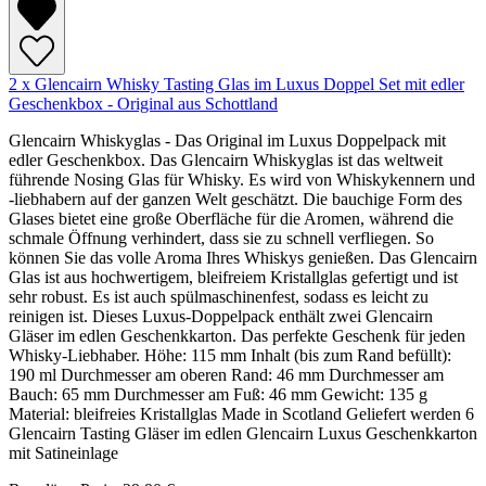
2 x Glencairn Whisky Tasting Glas im Luxus Doppel Set mit edler
Geschenkbox - Original aus Schottland
Glencairn Whiskyglas - Das Original im Luxus Doppelpack mit
edler Geschenkbox. Das Glencairn Whiskyglas ist das weltweit
führende Nosing Glas für Whisky. Es wird von Whiskykennern und
-liebhabern auf der ganzen Welt geschätzt. Die bauchige Form des
Glases bietet eine große Oberfläche für die Aromen, während die
schmale Öffnung verhindert, dass sie zu schnell verfliegen. So
können Sie das volle Aroma Ihres Whiskys genießen. Das Glencairn
Glas ist aus hochwertigem, bleifreiem Kristallglas gefertigt und ist
sehr robust. Es ist auch spülmaschinenfest, sodass es leicht zu
reinigen ist. Dieses Luxus-Doppelpack enthält zwei Glencairn
Gläser im edlen Geschenkkarton. Das perfekte Geschenk für jeden
Whisky-Liebhaber. Höhe: 115 mm Inhalt (bis zum Rand befüllt):
190 ml Durchmesser am oberen Rand: 46 mm Durchmesser am
Bauch: 65 mm Durchmesser am Fuß: 46 mm Gewicht: 135 g
Material: bleifreies Kristallglas Made in Scotland Geliefert werden 6
Glencairn Tasting Gläser im edlen Glencairn Luxus Geschenkkarton
mit Satineinlage