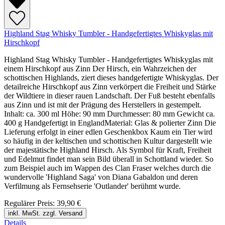
Highland Stag Whisky Tumbler - Handgefertigtes Whiskyglas mit
Hirschkopf
Highland Stag Whisky Tumbler - Handgefertigtes Whiskyglas mit
einem Hirschkopf aus Zinn Der Hirsch, ein Wahrzeichen der
schottischen Highlands, ziert dieses handgefertigte Whiskyglas. Der
detailreiche Hirschkopf aus Zinn verkörpert die Freiheit und Stärke
der Wildtiere in dieser rauen Landschaft. Der Fuß besteht ebenfalls
aus Zinn und ist mit der Prägung des Herstellers in gestempelt.
Inhalt: ca. 300 ml Höhe: 90 mm Durchmesser: 80 mm Gewicht ca.
400 g Handgefertigt in EnglandMaterial: Glas & polierter Zinn Die
Lieferung erfolgt in einer edlen Geschenkbox Kaum ein Tier wird
so häufig in der keltischen und schottischen Kultur dargestellt wie
der majestätische Highland Hirsch. Als Symbol für Kraft, Freiheit
und Edelmut findet man sein Bild überall in Schottland wieder. So
zum Beispiel auch im Wappen des Clan Fraser welches durch die
wundervolle 'Highland Saga' von Diana Gabaldon und deren
Verfilmung als Fernsehserie 'Outlander' berühmt wurde.
Regulärer Preis:
39,90 €
inkl. MwSt. zzgl. Versand
Details