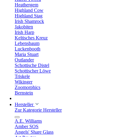
Heathergem
Highland Cow
Highland Stag
Irish Shamrock
Jakobiten
Irish Harp
Keltisches Kreuz
Lebensbaum
Luckenbooth
Maria Stuart
Outlander
Schottische Distel
Schottischer Löwe
Triskele
Wikinger
Zoomorphics
Bernstein
Hersteller
Zur Kategorie Hersteller
A.E. Williams
Amber SOS
Angels' Share Glass