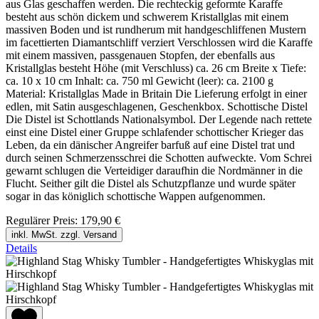
aus Glas geschaffen werden. Die rechteckig geformte Karaffe
besteht aus schön dickem und schwerem Kristallglas mit einem
massiven Boden und ist rundherum mit handgeschliffenen Mustern
im facettierten Diamantschliff verziert Verschlossen wird die Karaffe
mit einem massiven, passgenauen Stopfen, der ebenfalls aus
Kristallglas besteht Höhe (mit Verschluss) ca. 26 cm Breite x Tiefe:
ca. 10 x 10 cm Inhalt: ca. 750 ml Gewicht (leer): ca. 2100 g
Material: Kristallglas Made in Britain Die Lieferung erfolgt in einer
edlen, mit Satin ausgeschlagenen, Geschenkbox. Schottische Distel
Die Distel ist Schottlands Nationalsymbol. Der Legende nach rettete
einst eine Distel einer Gruppe schlafender schottischer Krieger das
Leben, da ein dänischer Angreifer barfuß auf eine Distel trat und
durch seinen Schmerzensschrei die Schotten aufweckte. Vom Schrei
gewarnt schlugen die Verteidiger daraufhin die Nordmänner in die
Flucht. Seither gilt die Distel als Schutzpflanze und wurde später
sogar in das königlich schottische Wappen aufgenommen.
Regulärer Preis:
179,90 €
inkl. MwSt. zzgl. Versand
Details