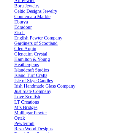
Art Pewter
Boru Jewelry
Celtic Designs Jewelry
Connemara Marble
Eburya
Edradour
Eisch
English Pewter Company
Gardiners of Scootland
Glen Appin
Glencairn Crystal
Hamilton & Young
Heathergems
Islandcraft Studios
Island Turf Crafts
Isle of Skye Candles
Irish Handmade Glass Company
Just Slate Company
Love Scottish
LT Creations
Mrs Bridges
Mullingar Pewter
Ortak
Pewtermill
Reza Wood Designs