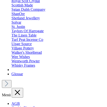
Royal Scot Crystal
Scottish Made
Sgian Dubh Company
ShanOre
Shetland Jewellery
Solvar
St. Justin
Taylors Of Harrogate
The Linen Table
Turf Peat Incense Co
Uisge Source
Village Pottery
Walker's Shortbread
Wee Wishes
Wentworth Pewter
Whisky Frames
Glossar
Menü
AGB