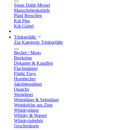
Sgian Dubh Messer
Manschettenknöpfe
Plaid Broschen
Kilt Pins
Kilt Gürtel
Trinkgefäße
Zur Kategorie Trinkgefäße
Becher / Mugs
Bierkrüge
Dekanter & Karaffen
Flachmänner
Flight Trays
Hornbecher
Jakobitengläser
Quaichs
Shotgläser
Weingläser & Sektgläser
Weinkelche aus Zinn
Whiskygläser
Whisky & Wasser
Whiskyzubehör
Geschenksets