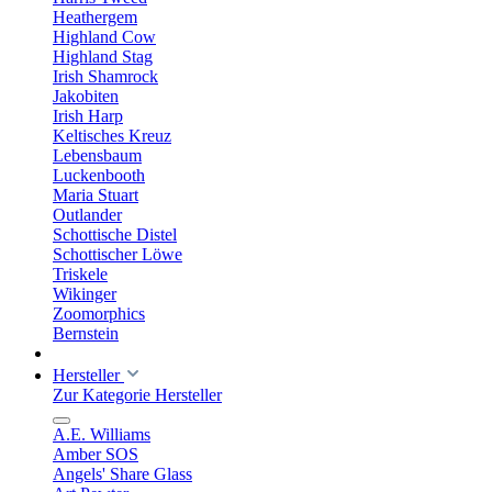
Heathergem
Highland Cow
Highland Stag
Irish Shamrock
Jakobiten
Irish Harp
Keltisches Kreuz
Lebensbaum
Luckenbooth
Maria Stuart
Outlander
Schottische Distel
Schottischer Löwe
Triskele
Wikinger
Zoomorphics
Bernstein
Hersteller
Zur Kategorie Hersteller
A.E. Williams
Amber SOS
Angels' Share Glass