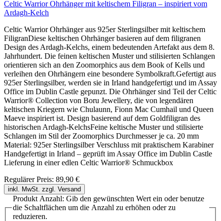
Celtic Warrior Ohrhänger mit keltischem Filigran – inspiriert vom
Ardagh-Kelch
Celtic Warrior Ohrhänger aus 925er Sterlingsilber mit keltischem
FiligranDiese keltischen Ohrhänger basieren auf dem filigranen
Design des Ardagh-Kelchs, einem bedeutenden Artefakt aus dem 8.
Jahrhundert. Die feinen keltischen Muster und stilisierten Schlangen
orientieren sich an den Zoomorphics aus dem Book of Kells und
verleihen den Ohrhängern eine besondere Symbolkraft.Gefertigt aus
925er Sterlingsilber, werden sie in Irland handgefertigt und im Assay
Office im Dublin Castle gepunzt. Die Ohrhänger sind Teil der Celtic
Warrior® Collection von Boru Jewellery, die von legendären
keltischen Kriegern wie Chulaunn, Fionn Mac Cumhail und Queen
Maeve inspiriert ist. Design basierend auf dem Goldfiligran des
historischen Ardagh-KelchsFeine keltische Muster und stilisierte
Schlangen im Stil der Zoomorphics Durchmesser je ca. 20 mm
Material: 925er Sterlingsilber Verschluss mit praktischem Karabiner
Handgefertigt in Irland – geprüft im Assay Office im Dublin Castle
Lieferung in einer edlen Celtic Warrior® Schmuckbox
Regulärer Preis:
89,90 €
inkl. MwSt. zzgl. Versand
Produkt Anzahl: Gib den gewünschten Wert ein oder benutze
die Schaltflächen um die Anzahl zu erhöhen oder zu
reduzieren.