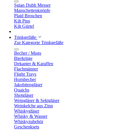
Sgian Dubh Messer
Manschettenknöpfe
Plaid Broschen
Kilt Pins
Kilt Gürtel
Trinkgefäße
Zur Kategorie Trinkgefäße
Becher / Mugs
Bierkrüge
Dekanter & Karaffen
Flachmänner
Flight Trays
Hornbecher
Jakobitengläser
Quaichs
Shotgläser
Weingläser & Sektgläser
Weinkelche aus Zinn
Whiskygläser
Whisky & Wasser
Whiskyzubehör
Geschenksets