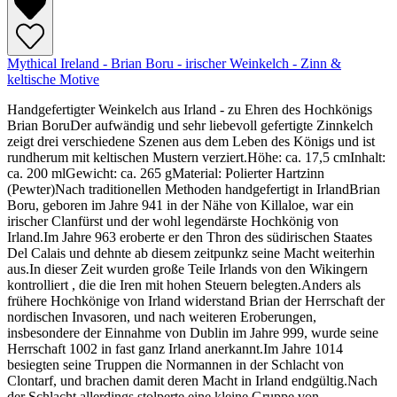
Mythical Ireland - Brian Boru - irischer Weinkelch - Zinn &
keltische Motive
Handgefertigter Weinkelch aus Irland - zu Ehren des Hochkönigs
Brian BoruDer aufwändig und sehr liebevoll gefertigte Zinnkelch
zeigt drei verschiedene Szenen aus dem Leben des Königs und ist
rundherum mit keltischen Mustern verziert.Höhe: ca. 17,5 cmInhalt:
ca. 200 mlGewicht: ca. 265 gMaterial: Polierter Hartzinn
(Pewter)Nach traditionellen Methoden handgefertigt in IrlandBrian
Boru, geboren im Jahre 941 in der Nähe von Killaloe, war ein
irischer Clanfürst und der wohl legendärste Hochkönig von
Irland.Im Jahre 963 eroberte er den Thron des südirischen Staates
Del Calais und dehnte ab diesem zeitpunkz seine Macht weiterhin
aus.In dieser Zeit wurden große Teile Irlands von den Wikingern
kontrolliert , die die Iren mit hohen Steuern belegten.Anders als
frühere Hochkönige von Irland widerstand Brian der Herrschaft der
nordischen Invasoren, und nach weiteren Eroberungen,
insbesondere der Einnahme von Dublin im Jahre 999, wurde seine
Herrschaft 1002 in fast ganz Irland anerkannt.Im Jahre 1014
besiegten seine Truppen die Normannen in der Schlacht von
Clontarf, und brachen damit deren Macht in Irland endgültig.Nach
der Schlacht allerdings stolperte eine kleine Gruppe von