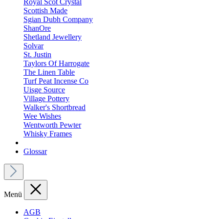
Royal Scot Crystal
Scottish Made
Sgian Dubh Company
ShanOre
Shetland Jewellery
Solvar
St. Justin
Taylors Of Harrogate
The Linen Table
Turf Peat Incense Co
Uisge Source
Village Pottery
Walker's Shortbread
Wee Wishes
Wentworth Pewter
Whisky Frames
Glossar
Menü
AGB