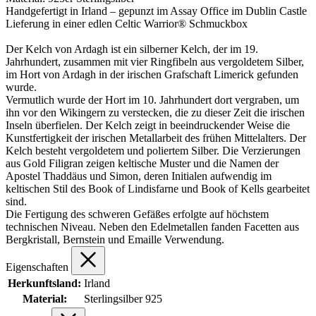
Handgefertigt in Irland – gepunzt im Assay Office im Dublin Castle
Lieferung in einer edlen Celtic Warrior® Schmuckbox
Der Kelch von Ardagh ist ein silberner Kelch, der im 19.
Jahrhundert, zusammen mit vier Ringfibeln aus vergoldetem Silber,
im Hort von Ardagh in der irischen Grafschaft Limerick gefunden
wurde.
Vermutlich wurde der Hort im 10. Jahrhundert dort vergraben, um
ihn vor den Wikingern zu verstecken, die zu dieser Zeit die irischen
Inseln überfielen. Der Kelch zeigt in beeindruckender Weise die
Kunstfertigkeit der irischen Metallarbeit des frühen Mittelalters. Der
Kelch besteht vergoldetem und poliertem Silber. Die Verzierungen
aus Gold Filigran zeigen keltische Muster und die Namen der
Apostel Thaddäus und Simon, deren Initialen aufwendig im
keltischen Stil des Book of Lindisfarne und Book of Kells gearbeitet
sind.
Die Fertigung des schweren Gefäßes erfolgte auf höchstem
technischen Niveau. Neben den Edelmetallen fanden Facetten aus
Bergkristall, Bernstein und Emaille Verwendung.
Eigenschaften
Herkunftsland:
Irland
Material:
Sterlingsilber 925