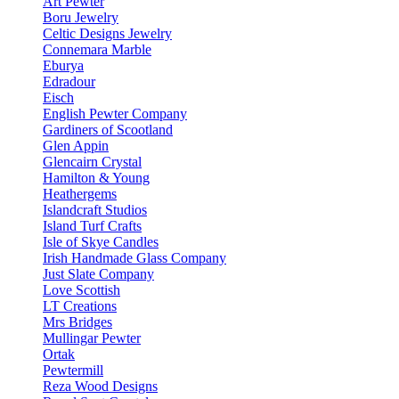
Art Pewter
Boru Jewelry
Celtic Designs Jewelry
Connemara Marble
Eburya
Edradour
Eisch
English Pewter Company
Gardiners of Scootland
Glen Appin
Glencairn Crystal
Hamilton & Young
Heathergems
Islandcraft Studios
Island Turf Crafts
Isle of Skye Candles
Irish Handmade Glass Company
Just Slate Company
Love Scottish
LT Creations
Mrs Bridges
Mullingar Pewter
Ortak
Pewtermill
Reza Wood Designs