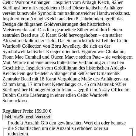
Celtic Warrior Anhänger – inspiriert vom Ardagh-Kelch, 925er
Sterlingsilber mit vergoldetem Bead Dieser keltische Anhänger
vereint kunstvolle Symbolik mit traditionsreicher Handwerkskunst.
Inspiriert vom Ardagh-Kelch aus dem 8. Jahrhundert, greift das
Design die filigranen Goldverzierungen des historischen
Meisterwerks auf. Das fein gearbeitete Silber wird durch einen
zentralen Bead aus 18 Karat Gold hervorgehoben – ein starker
Akzent mit kultureller Tiefe. Das Schmuckstück ist Teil der Celtic
Warrior® Collection von Boru Jewellery, die sich an der
Symbolwelt keltischer Krieger orientiert. Figuren wie Chulaunn,
Fionn Mac Cumhail und Queen Maeve stehen Pate – sie verkörpern
Mut, Würde und eine unerschütterliche Verbindung zur irischen
Geschichte. Inspiriert vom Goldfiligran des historischen Ardagh-
Kelchs Fein gearbeiteter Anhänger mit keltischer Ornamentik
Zentraler Bead mit 18 Karat Vergoldung Maße des Anhängers: ca.
22 mm lang, 17 mm breit Kettenlänge: ca. 45 cm Material: 925er
Sterlingsilber Handgefertigt in Irland – geprüft im Assay Office im
Dublin Castle Lieferung in einer edlen Celtic Warrior®
Schmuckbox
Regulärer Preis:
159,90 €
inkl. MwSt. zzgl. Versand
Produkt Anzahl: Gib den gewünschten Wert ein oder benutze
die Schaltflächen um die Anzahl zu erhöhen oder zu
reduzieren.