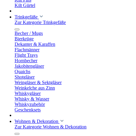
Kilt Gürtel
Trinkgefäße
Zur Kategorie Trinkgefäße
Becher / Mugs
Bierkrüge
Dekanter & Karaffen
Flachmänner
Flight Trays
Hornbecher
Jakobitengläser
Quaichs
Shotgläser
Weingläser & Sektgläser
Weinkelche aus Zinn
Whiskygläser
Whisky & Wasser
Whiskyzubehör
Geschenksets
Wohnen & Dekoration
Zur Kategorie Wohnen & Dekoration