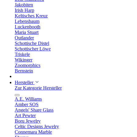
Jakobiten
Irish Harp
Keltisches Kreuz
Lebensbaum
Luckenbooth
Maria Stuart
Outlander
Schottische Distel
Schottischer Löwe
Triskele
Wikinger
Zoomorphics
Bernstein
Hersteller
Zur Kategorie Hersteller
A.E. Williams
Amber SOS
Angels' Share Glass
Art Pewter
Boru Jewelry
Celtic Designs Jewelry
Connemara Marble