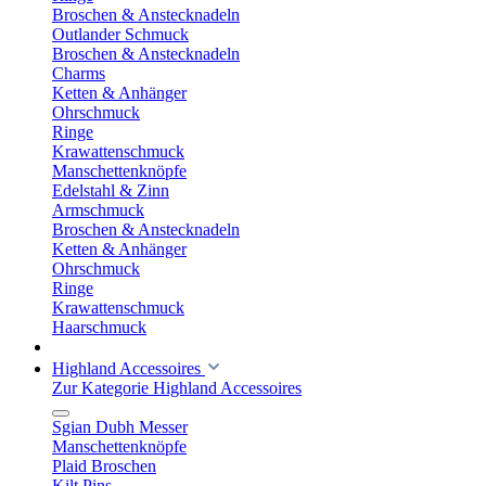
Broschen & Anstecknadeln
Outlander Schmuck
Broschen & Anstecknadeln
Charms
Ketten & Anhänger
Ohrschmuck
Ringe
Krawattenschmuck
Manschettenknöpfe
Edelstahl & Zinn
Armschmuck
Broschen & Anstecknadeln
Ketten & Anhänger
Ohrschmuck
Ringe
Krawattenschmuck
Haarschmuck
Highland Accessoires
Zur Kategorie Highland Accessoires
Sgian Dubh Messer
Manschettenknöpfe
Plaid Broschen
Kilt Pins