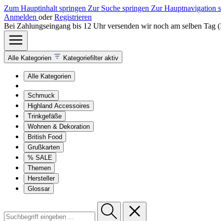
Zum Hauptinhalt springen
Zur Suche springen
Zur Hauptnavigation 
Anmelden
oder
Registrieren
Bei Zahlungseingang bis 12 Uhr versenden wir noch am selben Tag 
Alle Kategorien
Kategoriefilter aktiv
Alle Kategorien
Schmuck
Highland Accessoires
Trinkgefäße
Wohnen & Dekoration
British Food
Grußkarten
% SALE
Themen
Hersteller
Glossar