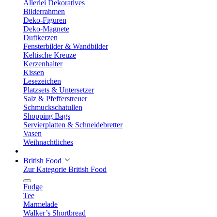
Allerlei Dekoratives
Bilderrahmen
Deko-Figuren
Deko-Magnete
Duftkerzen
Fensterbilder & Wandbilder
Keltische Kreuze
Kerzenhalter
Kissen
Lesezeichen
Platzsets & Untersetzer
Salz & Pfefferstreuer
Schmuckschatullen
Shopping Bags
Servierplatten & Schneidebretter
Vasen
Weihnachtliches
British Food
Zur Kategorie British Food
Fudge
Tee
Marmelade
Walker’s Shortbread