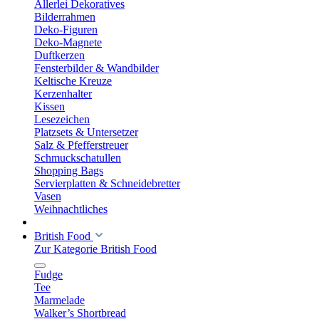
Allerlei Dekoratives
Bilderrahmen
Deko-Figuren
Deko-Magnete
Duftkerzen
Fensterbilder & Wandbilder
Keltische Kreuze
Kerzenhalter
Kissen
Lesezeichen
Platzsets & Untersetzer
Salz & Pfefferstreuer
Schmuckschatullen
Shopping Bags
Servierplatten & Schneidebretter
Vasen
Weihnachtliches
British Food
Zur Kategorie British Food
Fudge
Tee
Marmelade
Walker’s Shortbread