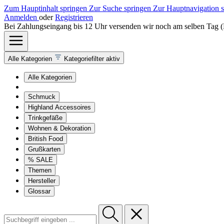
Zum Hauptinhalt springen
Zur Suche springen
Zur Hauptnavigation 
Anmelden
oder
Registrieren
Bei Zahlungseingang bis 12 Uhr versenden wir noch am selben Tag 
Alle Kategorien
Kategoriefilter aktiv
Alle Kategorien
Schmuck
Highland Accessoires
Trinkgefäße
Wohnen & Dekoration
British Food
Grußkarten
% SALE
Themen
Hersteller
Glossar