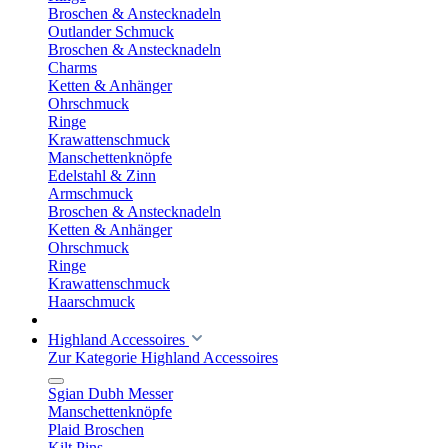
Broschen & Anstecknadeln
Outlander Schmuck
Broschen & Anstecknadeln
Charms
Ketten & Anhänger
Ohrschmuck
Ringe
Krawattenschmuck
Manschettenknöpfe
Edelstahl & Zinn
Armschmuck
Broschen & Anstecknadeln
Ketten & Anhänger
Ohrschmuck
Ringe
Krawattenschmuck
Haarschmuck
Highland Accessoires
Zur Kategorie Highland Accessoires
Sgian Dubh Messer
Manschettenknöpfe
Plaid Broschen
Kilt Pins