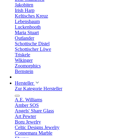
Jakobiten
Irish Harp
Keltisches Kreuz
Lebensbaum
Luckenbooth
Maria Stuart
Outlander
Schottische Distel
Schottischer Löwe
Triskele
Wikinger
Zoomorphics
Bernstein
Hersteller
Zur Kategorie Hersteller
A.E. Williams
Amber SOS
Angels' Share Glass
Art Pewter
Boru Jewelry
Celtic Designs Jewelry
Connemara Marble